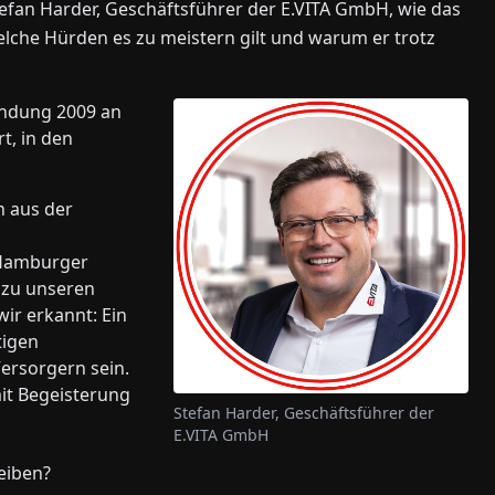
 Stefan Harder, Geschäftsführer der E.VITA GmbH, wie das
elche Hürden es zu meistern gilt und warum er trotz
ründung 2009 an
t, in den
h aus der
 Hamburger
 zu unseren
ir erkannt: Ein
tigen
Versorgern sein.
mit Begeisterung
Stefan Harder, Geschäftsführer der
E.VITA GmbH
eiben?