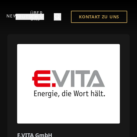
ÜBER
NEWS
DEUTSCH
KONTAKT ZU UNS
UNS
E.VITA GmbH