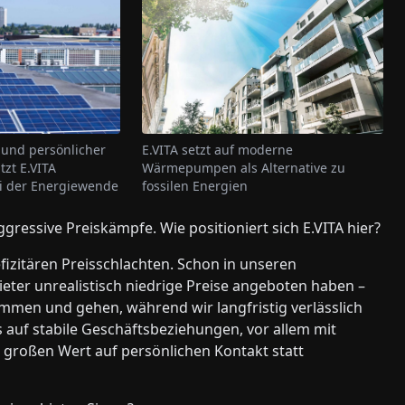
E.VITA setzt auf moderne
e und persönlicher
Wärmepumpen als Alternative zu
zt E.VITA
fossilen Energien
 der Energiewende
gressive Preiskämpfe. Wie positioniert sich E.VITA hier?
efizitären Preisschlachten. Schon in unseren
eter unrealistisch niedrige Preise angeboten haben –
ommen und gehen, während wir langfristig verlässlich
 auf stabile Geschäftsbeziehungen, vor allem mit
 großen Wert auf persönlichen Kontakt statt