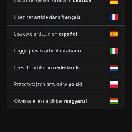
Lesen Sie diesen Artikel in
deutsch
Lisez cet article dans
français
Lea este artículo en
español
Leggi questo articolo
italiano
Lees dit artikel in
nederlands
Przeczytaj ten artykuł w
polski
Olvassa el ezt a cikket
magyarul