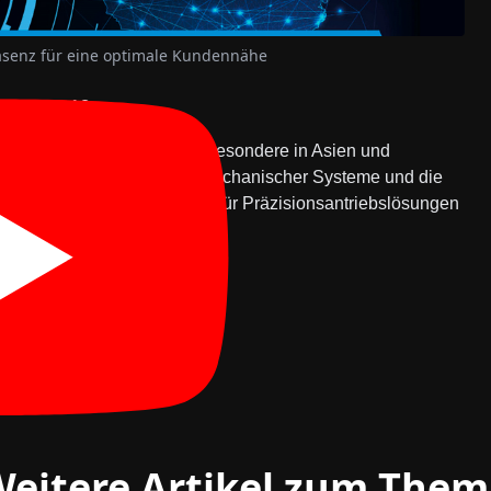
räsenz für eine optimale Kundennähe
ie Zukunft?
um weiter vorantreiben, insbesondere in Asien und
cklung intelligenter elektromechanischer Systeme und die
Group als führenden Anbieter für Präzisionsantriebslösungen
eitere Artikel zum The