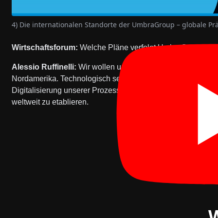
4) Die internationalen Standorte der UmbraGroup – globale P
Wirtschaftsforum:
Welche Pläne verfolgt UmbraGroup für d
Alessio Ruffinelli:
Wir wollen unser internationales Wachst
Nordamerika. Technologisch setzen wir auf die Weiterentwi
Digitalisierung unserer Prozesse. Unser Ziel ist es, Umbra
weltweit zu etablieren.
W