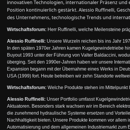
innovativen Technologien, internationaler Präsenz un
Position kontinuierlich gestärkt. Alessio Ruffinelli, Ge
des Unternehmens, technologische Trends und interna
Wirtschaftsforum:
Herr Ruffinelli, welche Meilensteine p
Alessio Ruffinelli:
Unsere Wurzeln reichen bis ins Jahr 197
In den späten 1970er Jahren kamen Kugelgewindetriebe hin
Buyout 1993 unter der Führung von Valter Baldaccini, wodu
überging. Seit den 1990er-Jahren haben wir unsere Internat
Expansion begann mit der Übernahme eines Werks in Deutschl
USA (1999) fort. Heute betreiben wir zehn Standorte weltwe
Wirtschaftsforum:
Welche Produkte stehen im Mittelpunkt I
Alessio Ruffinelli:
Unser Portfolio umfasst Kugelgewindetr
Aktuatoren. Besonders stark wachsen wir im Bereich elektr
die zunehmend hydraulische Systeme ersetzen und Vorteile 
Nachhaltigkeit bieten. Unsere Produkte kommen vor allem in 
Automatisierung und dem allgemeinen Industriemarkt zum E