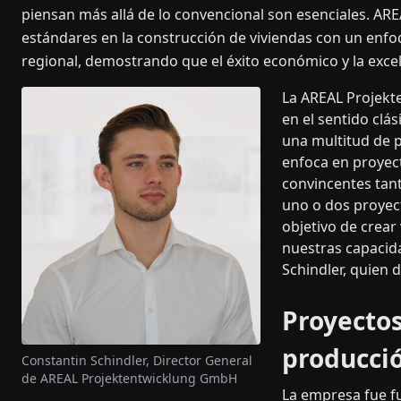
piensan más allá de lo convencional son esenciales. A
estándares en la construcción de viviendas con un enfoq
regional, demostrando que el éxito económico y la excel
La AREAL Projekt
en el sentido clá
una multitud de p
enfoca en proyec
convincentes tan
uno o dos proyec
objetivo de crear
nuestras capacida
Schindler, quien 
Proyectos
producci
Constantin Schindler, Director General
de AREAL Projektentwicklung GmbH
La empresa fue f