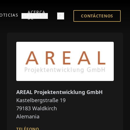
ACERCA
OTICIAS
ESPAÑOL
CONTÁCTENOS
DE
AREAL Projektentwicklung GmbH
Kastelbergstraße 19
79183
Waldkirch
Alemania
TELÉFONO