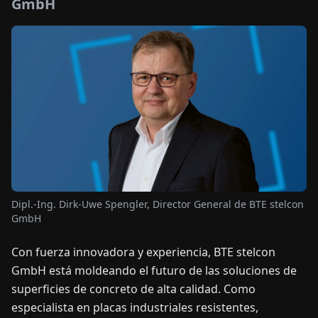
GmbH
OTICIAS
ACERCA
DE
EN
DE
FR
ES
IT
NL
PL
HU
CONTÁCTENOS
Dipl.-Ing. Dirk-Uwe Spengler, Director General de BTE stelcon
GmbH
Con fuerza innovadora y experiencia, BTE stelcon
GmbH está moldeando el futuro de las soluciones de
superficies de concreto de alta calidad. Como
especialista en placas industriales resistentes,