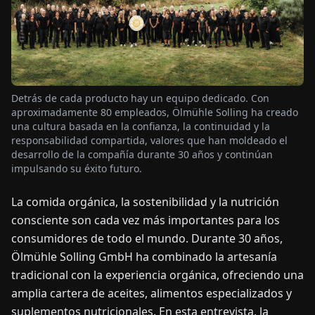
OTICIAS
ACERCA
DE
Detrás de cada producto hay un equipo dedicado. Con
aproximadamente 80 empleados, Ölmühle Solling ha creado
una cultura basada en la confianza, la continuidad y la
EN
DE
FR
ES
IT
NL
PL
HU
responsabilidad compartida, valores que han moldeado el
desarrollo de la compañía durante 30 años y continúan
impulsando su éxito futuro.
CONTÁCTENOS
La comida orgánica, la sostenibilidad y la nutrición
consciente son cada vez más importantes para los
consumidores de todo el mundo. Durante 30 años,
Ölmühle Solling GmbH ha combinado la artesanía
tradicional con la experiencia orgánica, ofreciendo una
amplia cartera de aceites, alimentos especializados y
suplementos nutricionales. En esta entrevista, la