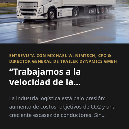
ENTREVISTA CON MICHAEL W. NIMTSCH, CFO &
DIRECTOR GENERAL DE TRAILER DYNAMICS GMBH
“Trabajamos a la
velocidad de la
innovación –
La industria logística está bajo presión:
Lamentablemente la
aumento de costos, objetivos de CO2 y una
burocracia no”
creciente escasez de conductores. Sin
embargo, Michael W. Nimtsch cree