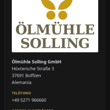
Ölmühle Solling GmbH
Höxtersche Straße 3
37691
Boffzen
Alemania
TELÉFONO
+49 5271 966660