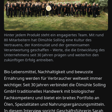
NEWS
ÜBER
UNS
Hinter jedem Produkt steht ein engagiertes Team. Mit rund
80 Mitarbeitern hat Ölmühle Solling eine Kultur des
Vertrauens, der Kontinuität und der gemeinsamen
EN
DE
FR
ES
IT
NL
PL
HU
Verantwortung geschaffen – Werte, die die Entwicklung des
Unternehmens seit 30 Jahren prägen und weiterhin den
zukünftigen Erfolg antreiben.
KONTAKT
ZU
Bio-Lebensmittel, Nachhaltigkeit und bewusste
UNS
Ernährung werden für Verbraucher weltweit immer
wichtiger. Seit 30 Jahren verbindet die Ölmühle Solling
GmbH traditionelles Handwerk mit biologischer
Fachkompetenz und bietet ein breites Portfolio an
Ölen, Spezialitäten und Nahrungsergänzungsmitteln.
In diesem Interview spricht Geschäftsführerin Sarah