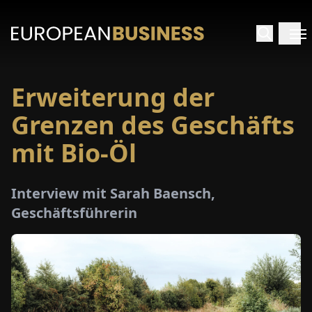
Erweiterung der
ARTSEITE
Grenzen des Geschäfts
TERVIEWS
mit Bio-Öl
MENWELTEN
Interview mit Sarah Baensch,
Geschäftsführerin
PECIALS
E-
PAPER
MESSEN