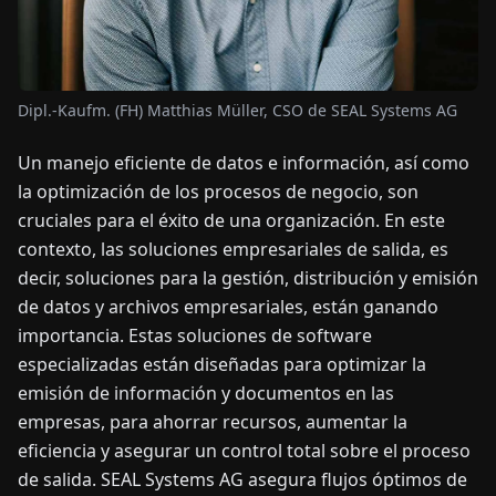
OTICIAS
Dipl.-Kaufm. (FH) Matthias Müller, CSO de SEAL Systems AG
ACERCA
DE
Un manejo eficiente de datos e información, así como
la optimización de los procesos de negocio, son
EN
DE
FR
ES
IT
NL
PL
HU
cruciales para el éxito de una organización. En este
contexto, las soluciones empresariales de salida, es
decir, soluciones para la gestión, distribución y emisión
CONTÁCTENOS
de datos y archivos empresariales, están ganando
importancia. Estas soluciones de software
especializadas están diseñadas para optimizar la
emisión de información y documentos en las
empresas, para ahorrar recursos, aumentar la
eficiencia y asegurar un control total sobre el proceso
de salida. SEAL Systems AG asegura flujos óptimos de