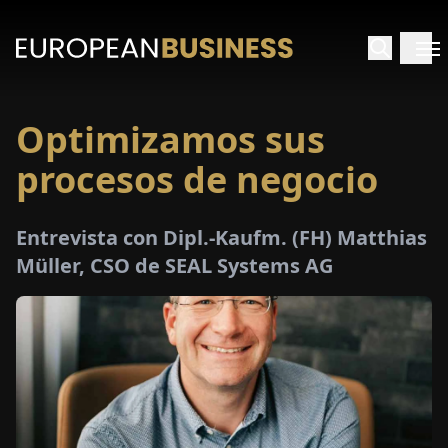
Optimizamos sus
INICIO
procesos de negocio
TREVISTAS
Entrevista con Dipl.-Kaufm. (FH) Matthias
SPECTIVAS
Müller, CSO de SEAL Systems AG
PECIALES
E-
PAPEL
FERIAS