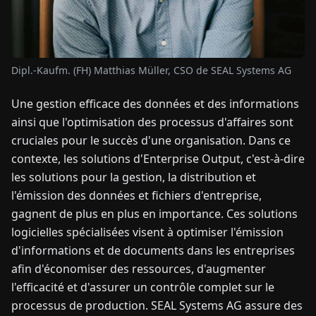
TUALITÉS
Dipl.-Kaufm. (FH) Matthias Müller, CSO de SEAL Systems AG
À
PROPOS
Une gestion efficace des données et des informations
ainsi que l'optimisation des processus d'affaires sont
EN
DE
FR
ES
IT
NL
PL
HU
cruciales pour le succès d'une organisation. Dans ce
contexte, les solutions d'Enterprise Output, c'est-à-dire
les solutions pour la gestion, la distribution et
CONTACTEZ-
l'émission des données et fichiers d'entreprise,
NOUS
gagnent de plus en plus en importance. Ces solutions
logicielles spécialisées visent à optimiser l'émission
d'informations et de documents dans les entreprises
afin d'économiser des ressources, d'augmenter
l'efficacité et d'assurer un contrôle complet sur le
processus de production. SEAL Systems AG assure des