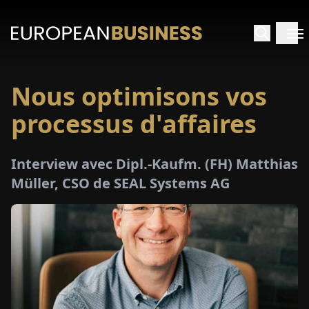
Nous optimisons vos
ACCUEIL
processus d'affaires
TRETIENS
Interview avec Dipl.-Kaufm. (FH) Matthias
PERÇUS
Müller, CSO de SEAL Systems AG
PÉCIAUX
E-
PAPIER
SALONS