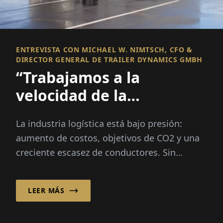
ENTREVISTA CON MICHAEL W. NIMTSCH, CFO &
DIRECTOR GENERAL DE TRAILER DYNAMICS GMBH
“Trabajamos a la
velocidad de la
innovación –
La industria logística está bajo presión:
Lamentablemente la
aumento de costos, objetivos de CO2 y una
burocracia no”
creciente escasez de conductores. Sin
embargo, Michael W. Nimtsch cree
firmemente en un...
LEER MÁS