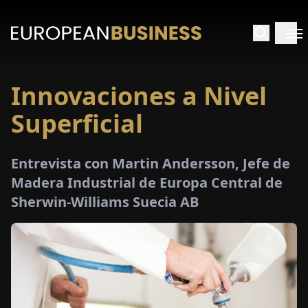
Innovaciones a Nivel
INICIO
Superficial
TREVISTAS
Entrevista con Martin Andersson, Jefe de
SPECTIVAS
Madera Industrial de Europa Central de
Sherwin-Williams Suecia AB
PECIALES
E-
PAPEL
FERIAS