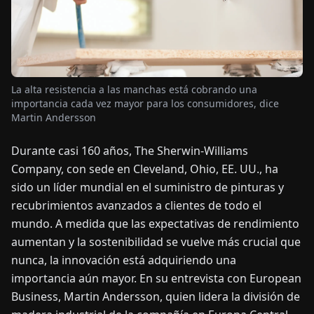
OTICIAS
ACERCA
La alta resistencia a las manchas está cobrando una
DE
importancia cada vez mayor para los consumidores, dice
Martin Andersson
EN
DE
FR
ES
IT
NL
PL
HU
Durante casi 160 años, The Sherwin-Williams
Company, con sede en Cleveland, Ohio, EE. UU., ha
CONTÁCTENOS
sido un líder mundial en el suministro de pinturas y
recubrimientos avanzados a clientes de todo el
mundo. A medida que las expectativas de rendimiento
aumentan y la sostenibilidad se vuelve más crucial que
nunca, la innovación está adquiriendo una
importancia aún mayor. En su entrevista con European
Business, Martin Andersson, quien lidera la división de