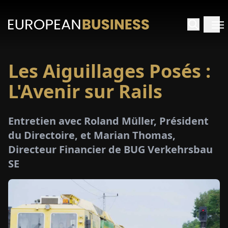
Les Aiguillages Posés :
ACCUEIL
L'Avenir sur Rails
TRETIENS
Entretien avec Roland Müller, Président
PERÇUS
du Directoire, et Marian Thomas,
Directeur Financier de BUG Verkehrsbau
PÉCIAUX
SE
E-
PAPIER
SALONS