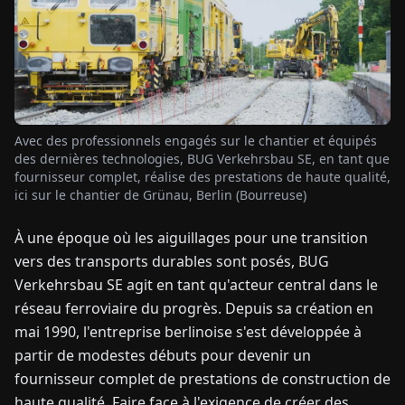
TUALITÉS
À
PROPOS
Avec des professionnels engagés sur le chantier et équipés
des dernières technologies, BUG Verkehrsbau SE, en tant que
EN
DE
FR
ES
IT
NL
PL
HU
fournisseur complet, réalise des prestations de haute qualité,
ici sur le chantier de Grünau, Berlin (Bourreuse)
CONTACTEZ-
À une époque où les aiguillages pour une transition
NOUS
vers des transports durables sont posés, BUG
Verkehrsbau SE agit en tant qu'acteur central dans le
réseau ferroviaire du progrès. Depuis sa création en
mai 1990, l'entreprise berlinoise s'est développée à
partir de modestes débuts pour devenir un
fournisseur complet de prestations de construction de
haute qualité. Faire face à l'exigence de créer des