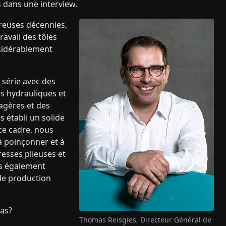
s dans une interview.
reuses décennies,
avail des tôles
nsidérablement
 série avec des
es hydrauliques et
agères et des
s établi un solide
 ce cadre, nous
 poinçonner et à
resses plieuses et
ns également
de production
as?
Thomas Reisgies, Directeur Général de