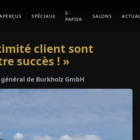
E-
APERÇUS
SPÉCIAUX
SALONS
ACTUAL
PAPIER
oximité client sont
re succès ! »
r général de Burkholz GmbH