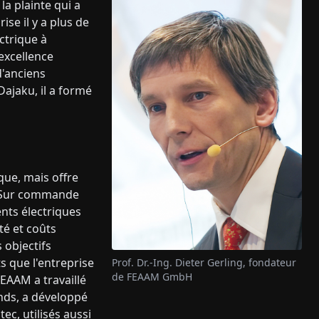
la plainte qui a
se il y a plus de
ctrique à
excellence
d'anciens
Dajaku, il a formé
ue, mais offre
. Sur commande
nts électriques
té et coûts
 objectifs
s que l'entreprise
Prof. Dr.-Ing. Dieter Gerling, fondateur
de FEAAM GmbH
FEAAM a travaillé
nds, a développé
ec, utilisés aussi