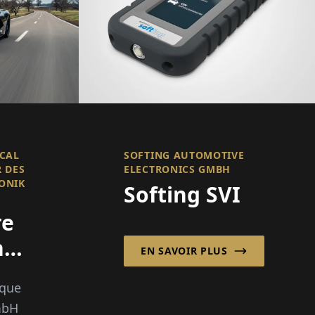
SCAL
SOFTING AUTOMOTIVE
 DES
ELECTRONICS GMBH
ONIK
Softing SVI
re
n
EN SAVOIR PLUS
s
 que
mbH