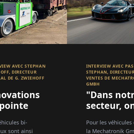
VIEW AVEC STEPHAN
INTERVIEW AVEC PA
OFF, DIRECTEUR
STEPHAN, DIRECTEUR
AL DE G. ZWIEHOFF
VENTES DE MECHATR
GMBH
novations
"Dans not
pointe
secteur, o
ne peut pa
éhicules bi-
Pour les véhicules
être un
x sont ainsi
la Mechatronik G