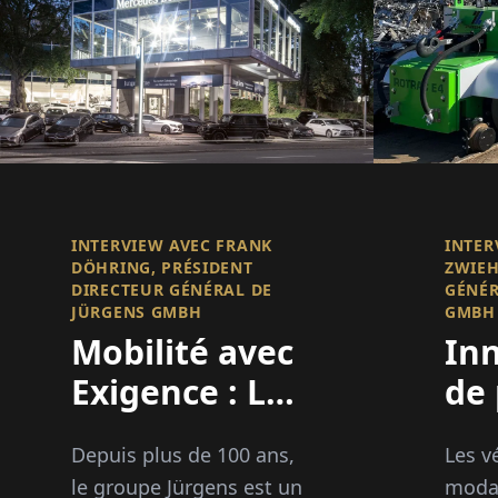
INTERVIEW AVEC FRANK
INTER
DÖHRING, PRÉSIDENT
ZWIEH
DIRECTEUR GÉNÉRAL DE
GÉNÉR
JÜRGENS GMBH
GMBH
Mobilité avec
In
Exigence : La
de 
puissance de
Depuis plus de 100 ans,
Les v
la marque
le groupe Jürgens est un
modau