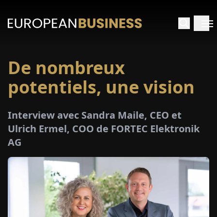
De nombreux
ACCUEIL
potentiels, une vision
TRETIENS
Interview avec Sandra Maile, CEO et
PERÇUS
Ulrich Ermel, COO de FORTEC Elektronik
AG
PÉCIAUX
E-
PAPIER
SALONS