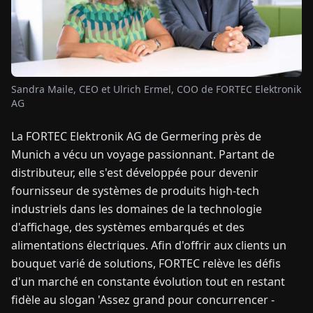
TUALITÉS
À
Sandra Maile, CEO et Ulrich Ermel, COO de FORTEC Elektronik
PROPOS
AG
La FORTEC Elektronik AG de Germering près de
EN
DE
FR
ES
IT
NL
PL
HU
Munich a vécu un voyage passionnant. Partant de
distributeur, elle s'est développée pour devenir
CONTACTEZ-
fournisseur de systèmes de produits high-tech
NOUS
industriels dans les domaines de la technologie
d'affichage, des systèmes embarqués et des
alimentations électriques. Afin d'offrir aux clients un
bouquet varié de solutions, FORTEC relève les défis
d'un marché en constante évolution tout en restant
fidèle au slogan 'Assez grand pour concurrencer -