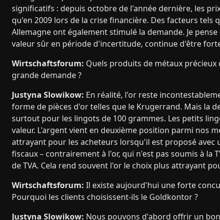
significatifs : depuis octobre de l'année dernière, les p
qu'en 2009 lors de la crise financière. Des facteurs tels 
Allemagne ont également stimulé la demande. Je pense q
valeur sûr en période d'incertitude, continue d'être f
Wirtschaftsforum:
Quels produits de métaux précieux d
grande demande ?
Justyna Slowikow:
En réalité, l'or reste incontestabl
forme de pièces d'or telles que le Krugerrand. Mais la 
surtout pour les lingots de 100 grammes. Les petits li
valeur. L'argent vient en deuxième position parmi nos mé
attrayant pour les acheteurs lorsqu'il est proposé avec u
fiscaux – contrairement à l'or, qui n'est pas soumis à la T
de TVA. Cela rend souvent l'or le choix plus attrayant pou
Wirtschaftsforum:
Il existe aujourd'hui une forte con
Pourquoi les clients choisissent-ils le Goldkontor ?
Justyna Slowikow:
Nous pouvons d'abord offrir un bon