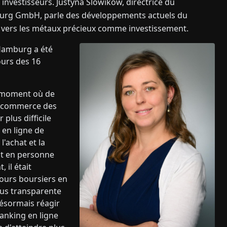
s investisseurs. Justyna Slowikow, directrice du
rg GmbH, parle des développements actuels du
es vers les métaux précieux comme investissement.
Hamburg a été
ours des 16
n moment où de
u commerce des
 plus difficile
 en ligne de
l'achat et la
nt en personne
 il était
ours boursiers en
lus transparente
désormais réagir
anking en ligne