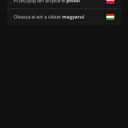
Przeczytaj ten artykuł w
polski
Olvassa el ezt a cikket
magyarul