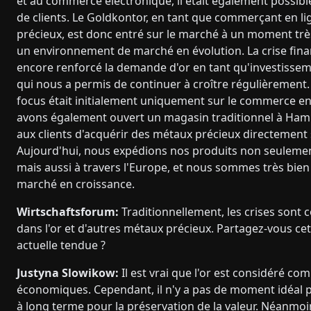
et au commerce électronique, il était également possible
de clients. Le Goldkontor, en tant que commerçant en l
précieux, est donc entré sur le marché à un moment trè
un environnement de marché en évolution. La crise fina
encore renforcé la demande d'or en tant qu'investissem
qui nous a permis de continuer à croître régulièrement.
focus était initialement uniquement sur le commerce en
avons également ouvert un magasin traditionnel à Ha
aux clients d'acquérir des métaux précieux directement 
Aujourd'hui, nous expédions nos produits non seuleme
mais aussi à travers l'Europe, et nous sommes très bien 
marché en croissance.
Wirtschaftsforum:
Traditionnellement, les crises son
dans l'or et d'autres métaux précieux. Partagez-vous ce
actuelle tendue ?
Justyna Slowikow:
Il est vrai que l'or est considéré c
économiques. Cependant, il n'y a pas de moment idéal pou
à long terme pour la préservation de la valeur. Néan