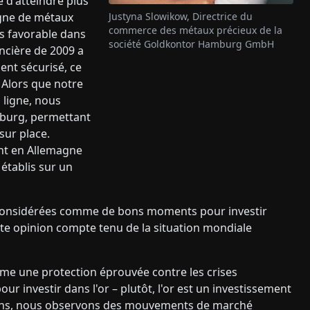
 d'atteindre plus
igne de métaux
Justyna Slowikow, Directrice du
commerce des métaux précieux de la
s favorable dans
société Goldkontor Hamburg GmbH
ncière de 2009 a
ent sécurisé, ce
 Alors que notre
 ligne, nous
mburg, permettant
sur place.
nt en Allemagne
établis sur un
t considérées comme de bons moments pour investir
tte opinion compte tenu de la situation mondiale
omme une protection éprouvée contre les crises
r investir dans l'or – plutôt, l'or est un investissement
moins, nous observons des mouvements de marché