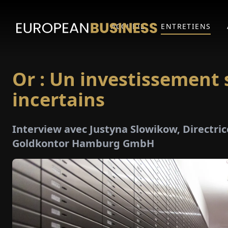
ACCUEIL
ENTRETIENS
Or : Un investissement
incertains
Interview avec Justyna Slowikow, Directr
Goldkontor Hamburg GmbH