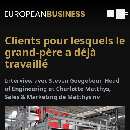
Clients pour lesquels le
ACCUEIL
grand-père a déjà
TRETIENS
travaillé
PERÇUS
Interview avec Steven Goegebeur, Head
of Engineering et Charlotte Matthys,
PÉCIAUX
Sales & Marketing de Matthys nv
E-
PAPIER
SALONS