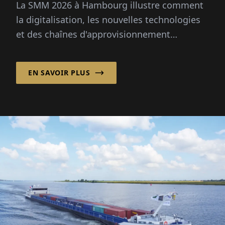
La SMM 2026 à Hambourg illustre comment
maritime se réinvente
la digitalisation, les nouvelles technologies
et des chaînes d'approvisionnement
résilientes façonnent la Wirtschaftsforum
maritime et son avenir.
EN SAVOIR PLUS