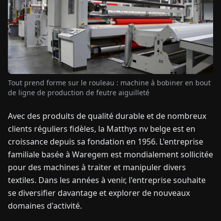
TUALITÉS
À
PROPOS
Tout prend forme sur le rouleau : machine à bobiner en bout
de ligne de production de feutre aiguilleté
EN
DE
FR
ES
IT
NL
PL
HU
Avec des produits de qualité durable et de nombreux
clients réguliers fidèles, la Matthys nv belge est en
CONTACTEZ-
NOUS
croissance depuis sa fondation en 1956. L'entreprise
familiale basée à Waregem est mondialement sollicitée
pour des machines à traiter et manipuler divers
textiles. Dans les années à venir, l'entreprise souhaite
se diversifier davantage et explorer de nouveaux
domaines d'activité.