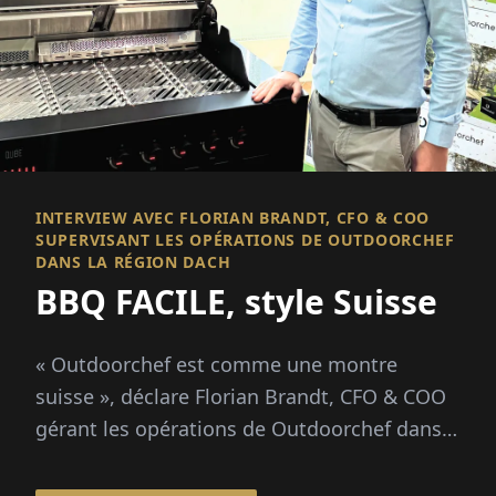
INTERVIEW AVEC FLORIAN BRANDT, CFO & COO
SUPERVISANT LES OPÉRATIONS DE OUTDOORCHEF
DANS LA RÉGION DACH
BBQ FACILE, style Suisse
« Outdoorchef est comme une montre
suisse », déclare Florian Brandt, CFO & COO
gérant les opérations de Outdoorchef dans
la région DACH depuis Hofheim, en
Allemagne. « Il combine...