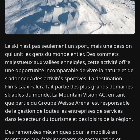
TUALITÉS
À
PROPOS
Le ski n'est pas seulement un sport, mais une passion
qui unit les gens du monde entier. Des sommets
EN
DE
FR
ES
IT
NL
PL
HU
majestueux aux vallées enneigées, cette activité offre
une opportunité incomparable de vivre la nature et de
s'adonner à des activités sportives. La destination
CONTACTEZ-
Flims Laax Falera fait partie des plus grands domaines
NOUS
skiables du monde. La Mountain Vision AG, en tant
que partie du Groupe Weisse Arena, est responsable
de la gestion de toutes les entreprises de services
dans le secteur du tourisme et des loisirs de la région.
Des remontées mécaniques pour la mobilité en
montagne aux établissements de restauration et