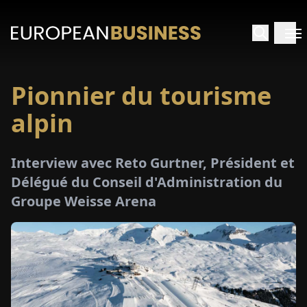
Pionnier du tourisme
ACCUEIL
alpin
TRETIENS
Interview avec Reto Gurtner, Président et
PERÇUS
Délégué du Conseil d'Administration du
Groupe Weisse Arena
PÉCIAUX
E-
PAPIER
SALONS