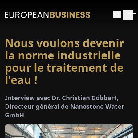
Nous voulons devenir
ACCUEIL
la norme industrielle
TRETIENS
pour le traitement de
l'eau !
PERÇUS
PÉCIAUX
Interview avec Dr. Christian Göbbert,
Directeur général de Nanostone Water
E-
GmbH
PAPIER
SALONS