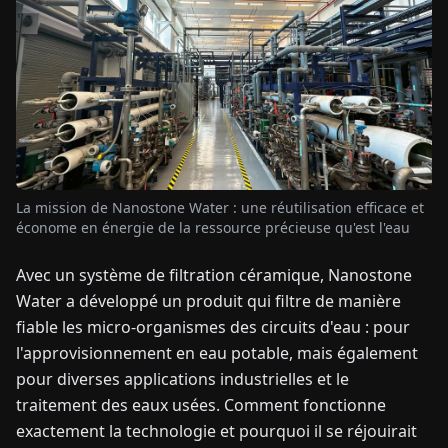
TUALITÉS
À
PROPOS
EN
DE
FR
ES
IT
NL
PL
HU
La mission de Nanostone Water : une réutilisation efficace et
économe en énergie de la ressource précieuse qu'est l'eau
CONTACTEZ-
Avec un système de filtration céramique, Nanostone
NOUS
Water a développé un produit qui filtre de manière
fiable les micro-organismes des circuits d'eau : pour
l'approvisionnement en eau potable, mais également
pour diverses applications industrielles et le
traitement des eaux usées. Comment fonctionne
exactement la technologie et pourquoi il se réjouirait