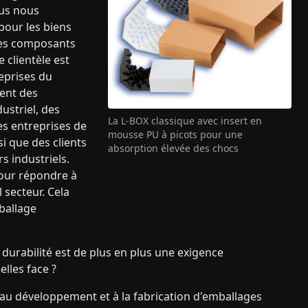
ous nous
pour les biens
 les composants
 clientèle est
reprises du
ment des
ustriel, des
La L-BOX classique avec insert en
es entreprises de
mousse PU à picots pour une
i que des clients
absorption élevée des chocs
s industriels.
 pour répondre à
 secteur. Cela
ballage
durabilité est de plus en plus une exigence
lles face ?
 développement et à la fabrication d'emballages