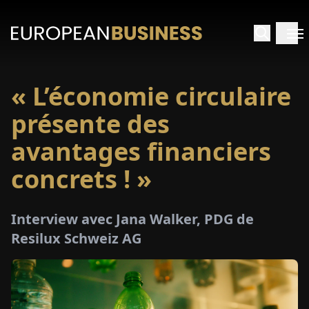
« L’économie circulaire
ACCUEIL
présente des
TRETIENS
avantages financiers
concrets ! »
PERÇUS
PÉCIAUX
Interview avec Jana Walker, PDG de
Resilux Schweiz AG
E-
PAPIER
SALONS