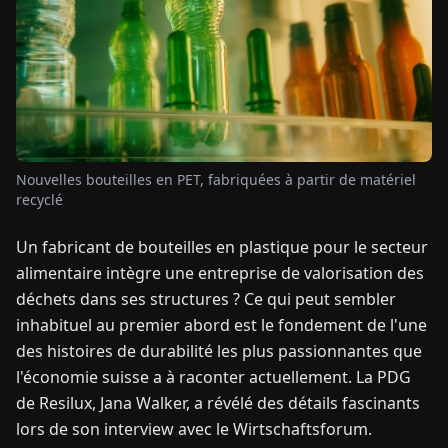
TUALITÉS
À
PROPOS
Nouvelles bouteilles en PET, fabriquées à partir de matériel
EN
DE
FR
ES
IT
NL
PL
HU
recyclé
Un fabricant de bouteilles en plastique pour le secteur
CONTACTEZ-
alimentaire intègre une entreprise de valorisation des
NOUS
déchets dans ses structures ? Ce qui peut sembler
inhabituel au premier abord est le fondement de l'une
des histoires de durabilité les plus passionnantes que
l'économie suisse a à raconter actuellement. La PDG
de Resilux, Jana Walker, a révélé des détails fascinants
lors de son interview avec le Wirtschaftsforum.