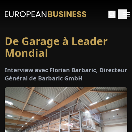
De Garage à Leader
ACCUEIL
Mondial
TRETIENS
Interview avec Florian Barbaric, Directeur
PERÇUS
Général de Barbaric GmbH
PÉCIAUX
E-
PAPIER
SALONS