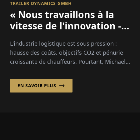
TRAILER DYNAMICS GMBH
« Nous travaillons à la
vitesse de l'innovation -
Malheureusement, ce
L'industrie logistique est sous pression :
n'est pas le cas de la
hausse des coûts, objectifs CO2 et pénurie
bureaucratie »
croissante de chauffeurs. Pourtant, Michael
W. Nimtsch croit fermement à...
EN SAVOIR PLUS