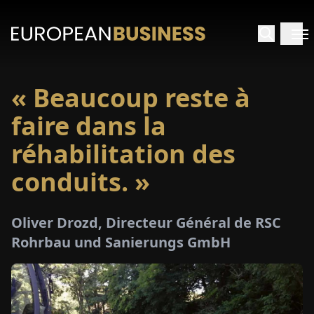
« Beaucoup reste à
ACCUEIL
faire dans la
TRETIENS
réhabilitation des
conduits. »
PERÇUS
PÉCIAUX
Oliver Drozd, Directeur Général de RSC
Rohrbau und Sanierungs GmbH
E-
PAPIER
SALONS