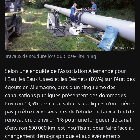
TUALITÉS
À
PROPOS
Travaux de soudure lors du Close-Fit-Lining
EN
DE
FR
ES
IT
NL
PL
HU
Selon une enquête de l'Association Allemande pour
l'Eau, les Eaux Usées et les Déchets (DWA) sur l'état des
CONTACTEZ-
égouts en Allemagne, près d'un cinquième des
NOUS
canalisations publiques présentent des dommages.
Environ 13,5% des canalisations publiques n'ont même
pas pu être recensées lors de l'étude. Le taux actuel de
rénovation, d'environ 1% pour une longueur de canal
d'environ 600 000 km, est insuffisant pour faire face au
changement démographique et aux événements