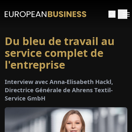
Du bleu de travail au
ACCUEIL
service complet de
TRETIENS
l'entreprise
PERÇUS
Interview avec Anna-Elisabeth Hackl,
Directrice Générale de Ahrens Textil-
PÉCIAUX
Service GmbH
E-
PAPIER
SALONS