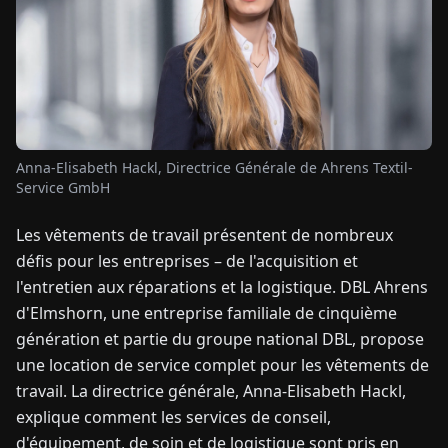
TUALITÉS
À
PROPOS
Anna-Elisabeth Hackl, Directrice Générale de Ahrens Textil-
Service GmbH
EN
DE
FR
ES
IT
NL
PL
HU
Les vêtements de travail présentent de nombreux
défis pour les entreprises – de l'acquisition et
CONTACTEZ-
NOUS
l'entretien aux réparations et la logistique. DBL Ahrens
d'Elmshorn, une entreprise familiale de cinquième
génération et partie du groupe national DBL, propose
une location de service complet pour les vêtements de
travail. La directrice générale, Anna-Elisabeth Hackl,
explique comment les services de conseil,
d'équipement, de soin et de logistique sont pris en