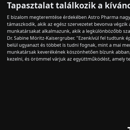
Tapasztalat találkozik a kíván
E bizalom megteremtése érdekében Astro Pharma nagy 
támaszkodik, akik az egész szervezetet bevonva végzik 
munkatársakat alkalmazunk, akik a legkülönbözőbb sza
Dr. Sabine Möritz-Kaisergruber. "Ezenkívül fel tudtunk ép
belül ugyanazt és többet is tudni fognak, mint a mai m
munkatársak keverékének köszönhetően bízunk abban, ho
kezelni, és örömmel várjuk az együttműködést, amely te