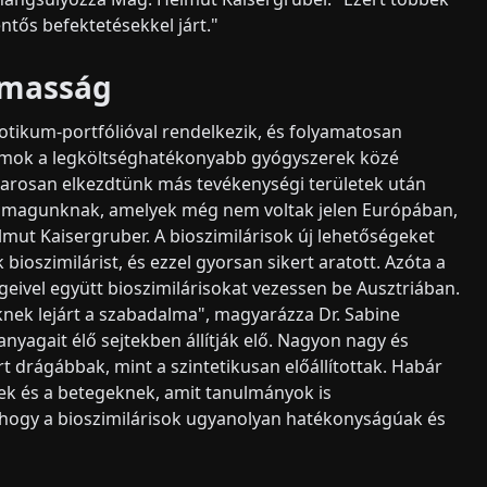
entős befektetésekkel járt."
lmasság
otikum-portfólióval rendelkezik, és folyamatosan
ikumok a legköltséghatékonyabb gyógyszerek közé
arosan elkezdtünk más tevékenységi területek után
i magunknak, amelyek még nem voltak jelen Európában,
lmut Kaisergruber. A bioszimilárisok új lehetőségeket
ioszimilárist, és ezzel gyorsan sikert aratott. Azóta a
eivel együtt bioszimilárisokat vezessen be Ausztriában.
knek lejárt a szabadalma", magyarázza Dr. Sabine
yagait élő sejtekben állítják elő. Nagyon nagy és
t drágábbak, mint a szintetikusan előállítottak. Habár
ek és a betegeknek, amit tanulmányok is
 hogy a bioszimilárisok ugyanolyan hatékonyságúak és