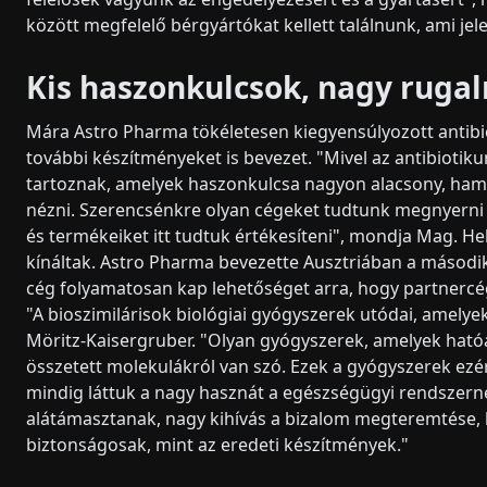
között megfelelő bérgyártókat kellett találnunk, ami jel
Kis haszonkulcsok, nagy ruga
Mára Astro Pharma tökéletesen kiegyensúlyozott antibi
további készítményeket is bevezet. "Mivel az antibiot
tartoznak, amelyek haszonkulcsa nagyon alacsony, ham
nézni. Szerencsénkre olyan cégeket tudtunk megnyern
és termékeiket itt tudtuk értékesíteni", mondja Mag. He
kínáltak. Astro Pharma bevezette Ausztriában a második b
cég folyamatosan kap lehetőséget arra, hogy partnercég
"A bioszimilárisok biológiai gyógyszerek utódai, amelye
Möritz-Kaisergruber. "Olyan gyógyszerek, amelyek hatóan
összetett molekulákról van szó. Ezek a gyógyszerek ezér
mindig láttuk a nagy hasznát a egészségügyi rendszern
alátámasztanak, nagy kihívás a bizalom megteremtése,
biztonságosak, mint az eredeti készítmények."