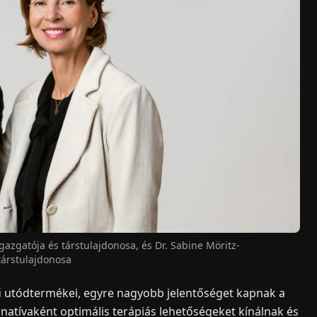
zgatója és társtulajdonosa, és Dr. Sabine Möritz-
társtulajdonosa
ű utódtermékei, egyre nagyobb jelentőséget kapnak a
atívaként optimális terápiás lehetőségeket kínálnak és