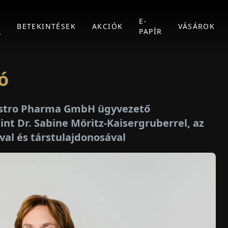
E-
K
BETEKINTÉSEK
AKCIÓK
VÁSÁROK
PAPÍR
ó
 Astro Pharma GmbH ügyvezető
int Dr. Sabine Möritz-Kaisergruberrel, az
al és társtulajdonosával