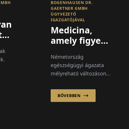
GMBH
BOGENHAUSEN DR.
GAERTNER GMBH
ÜGYVEZETŐ
IGAZGATÓJÁVAL
van
Medicina,
tásra
amely figyel
és továbblép
sak
k
Németország
k.
tésére“
egészségügyi ágazata
mélyreható változáson
nopy
megy keresztül:
on
költségnövekedés,
Canopy
BŐVEBBEN
szakemberhiány,
m...
digitalizáció és a
kórházreform...