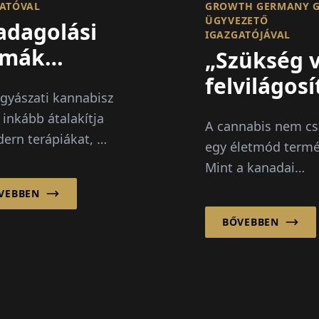
ATÓVAL
GROWTH GERMANY 
ÜGYVEZETŐ
adagolási
IGAZGATÓJÁVAL
rmák
„Szükség 
tják a
felvilágosí
gyászati kannabisz
ógyászati
és az
 inkább átalakítja
A cannabis nem c
nnabisz
előítélete
ern terápiákat, új
egy életmód termé
ovációját
megszünte
őségeket kínál a
Mint a kanadai
kus fájdalommal,
anyavállalat, a Ca
VEBBEN
l és egyéb súlyos
Growth Corporati
otokkal küzdő
BŐVEBBEN
leányvállalata, a 
eknek...
Growth Germany G