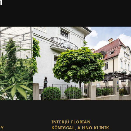
n
INTERJÚ FLORIAN
PY
KÖNIGGAL, A HNO-KLINIK