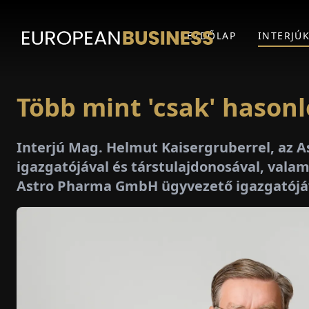
KEZDŐLAP
INTERJÚ
Több mint 'csak' hasonl
Interjú Mag. Helmut Kaisergruberrel, az
igazgatójával és társtulajdonosával, valam
Astro Pharma GmbH ügyvezető igazgatójáv