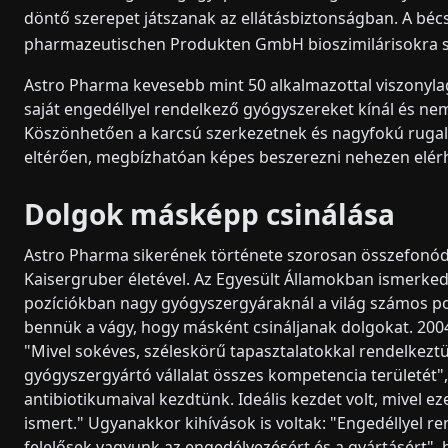
döntő szerepet játszanak az ellátásbiztonságban. A bé
pharmazeutischen Produkten GmbH bioszimilárisokra sp
Astro Pharma kevesebb mint 50 alkalmazottal viszonylag k
saját engedéllyel rendelkező gyógyszereket kínál és ne
Köszönhetően a karcsú szerkezetnek és nagyfokú rugal
eltérően, megbízhatóan képes beszerezni nehezen elér
Dolgok másképp csinálása
Astro Pharma sikerének története szorosan összefonódi
Kaisergruber életével. Az Egyesült Államokban ismerke
pozíciókban nagy gyógyszergyáraknál a világ számos po
bennük a vágy, hogy másként csináljanak dolgokat. 2004-
"Mivel sokéves, széleskörű tapasztalatokkal rendelkezt
gyógyszergyártó vállalat összes kompetencia területét", 
antibiotikumaival kezdtünk. Ideális kezdet volt, mivel 
ismert." Ugyanakkor kihívások is voltak: "Engedéllyel r
felelősek vagyunk az engedélyezésért és a gyártásért",