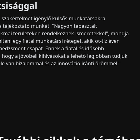
csisággal
szakértelmet igénylő külsős munkatársakra
a tájékoztató munkát. "Nagyon tapasztalt
kmai területeken rendelkeznek ismeretekkel", mondja
íteni egy fiatal munkatársi réteget, akik öt-tíz éven
enedzsment-csapat. Ennek a fiatal és idősebb
gy a jövőbeli kihívásokat a lehető legjobban tudjuk
le van bizalommal és az innováció iránti örömmel."