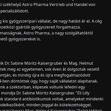
csi székhelyű Astro Pharma Vertrieb und Handel von
ecializálódott.
is gyógyszeripari vállalat, de nagy hatást ér el. A cég
mzetközi gyártók gyógyszereit forgalmazza.
masságnak, Astro Pharma, a nagy szolgáltatóktól
hető gyógyszereket is.
k Dr. Sabine Möritz-Kaisergruber és Mag. Helmut
dtek meg az egyetemen, sok éven át dolgoztak vezető
ntján, és mindig újra és újra megfogalmazódott
ben döntöttek úgy, hogy saját vállalatot alapítanak.
ünk a szektorban, képesek voltunk lefedni egy
mondja Dr. Sabine Möritz-Kaisergruber. "Eli Lilly
ezek standard antibiotikumok voltak, amelyeket mindenki
endelkezőként, minden joggal és kötelezettséggel,
 hangsúlyozza Mag. Helmut Kaisergruber. "Ezért többek