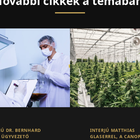
További cikkek a témába
JÚ DR. BERNHARD
INTERJÚ MATTHIAS
 ÜGYVEZETŐ
GLASERREL, A CANO