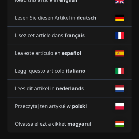
Read this article in
english
Lesen Sie diesen Artikel in
deutsch
Lisez cet article dans
français
Lea este artículo en
español
Leggi questo articolo
italiano
Lees dit artikel in
nederlands
Przeczytaj ten artykuł w
polski
Olvassa el ezt a cikket
magyarul