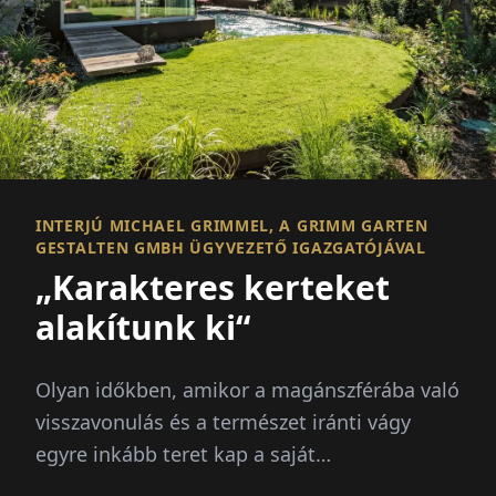
INTERJÚ MICHAEL GRIMMEL, A GRIMM GARTEN
GESTALTEN GMBH ÜGYVEZETŐ IGAZGATÓJÁVAL
„Karakteres kerteket
alakítunk ki“
Olyan időkben, amikor a magánszférába való
visszavonulás és a természet iránti vágy
egyre inkább teret kap a saját
otthonunkban, a kert egyre inkább az egyéni