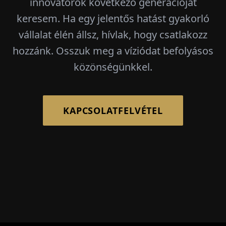
innovátorok következő generációját
keresem. Ha egy jelentős hatást gyakorló
vállalat élén állsz, hívlak, hogy csatlakozz
hozzánk. Osszuk meg a víziódat befolyásos
közönségünkkel.
KAPCSOLATFELVÉTEL