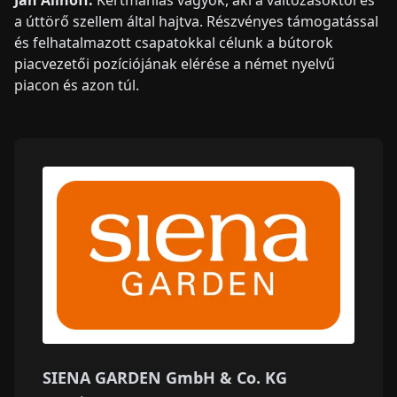
Jan Allhoff:
Kertmániás vagyok, aki a változásoktól és
a úttörő szellem által hajtva. Részvényes támogatással
és felhatalmazott csapatokkal célunk a bútorok
piacvezetői pozíciójának elérése a német nyelvű
piacon és azon túl.
SIENA GARDEN GmbH & Co. KG