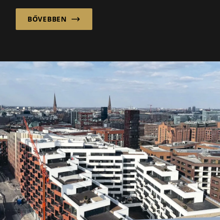
életviteli tervek színterévé válik...
BŐVEBBEN