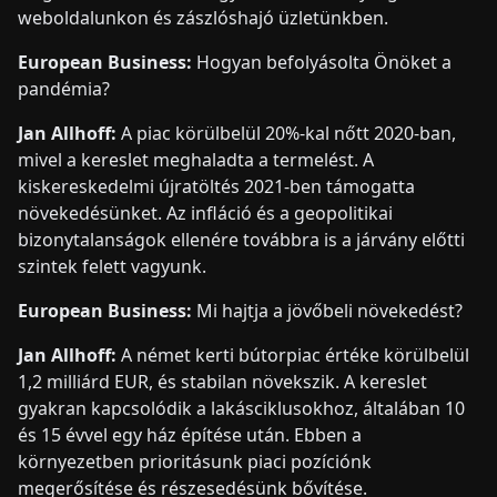
weboldalunkon és zászlóshajó üzletünkben.
European Business:
Hogyan befolyásolta Önöket a
pandémia?
Jan Allhoff:
A piac körülbelül 20%-kal nőtt 2020-ban,
mivel a kereslet meghaladta a termelést. A
kiskereskedelmi újratöltés 2021-ben támogatta
növekedésünket. Az infláció és a geopolitikai
bizonytalanságok ellenére továbbra is a járvány előtti
szintek felett vagyunk.
European Business:
Mi hajtja a jövőbeli növekedést?
Jan Allhoff:
A német kerti bútorpiac értéke körülbelül
1,2 milliárd EUR, és stabilan növekszik. A kereslet
gyakran kapcsolódik a lakásciklusokhoz, általában 10
és 15 évvel egy ház építése után. Ebben a
környezetben prioritásunk piaci pozíciónk
megerősítése és részesedésünk bővítése.