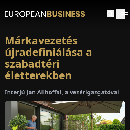
Márkavezetés
EZDŐLAP
újradefiniálása a
NTERJÚK
szabadtéri
életterekben
EKINTÉSEK
AKCIÓK
Interjú Jan Allhoffal, a vezérigazgatóval
E-
PAPÍR
ÁSÁROK