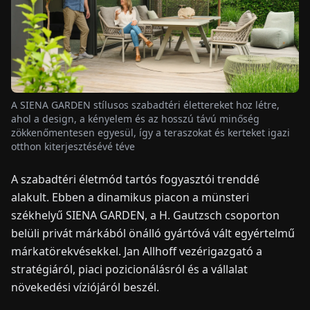
HÍREK
RÓLUNK
A SIENA GARDEN stílusos szabadtéri élettereket hoz létre,
ahol a design, a kényelem és az hosszú távú minőség
EN
DE
FR
ES
IT
NL
PL
HU
zökkenőmentesen egyesül, így a teraszokat és kerteket igazi
otthon kiterjesztésévé téve
KAPCSOLAT
A szabadtéri életmód tartós fogyasztói trenddé
alakult. Ebben a dinamikus piacon a münsteri
székhelyű SIENA GARDEN, a H. Gautzsch csoporton
belüli privát márkából önálló gyártóvá vált egyértelmű
márkatörekvésekkel. Jan Allhoff vezérigazgató a
stratégiáról, piaci pozicionálásról és a vállalat
növekedési víziójáról beszél.