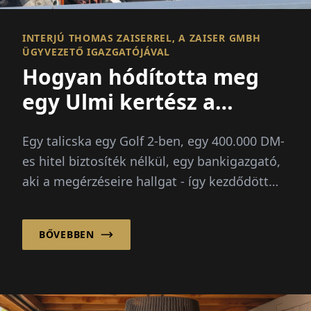
INTERJÚ THOMAS ZAISERREL, A ZAISER GMBH
ÜGYVEZETŐ IGAZGATÓJÁVAL
Hogyan hódította meg
egy Ulmi kertész a
HafenCity-t
Egy talicska egy Golf 2-ben, egy 400.000 DM-
es hitel biztosíték nélkül, egy bankigazgató,
aki a megérzéseire hallgat - így kezdődött
1993-ban a Zaiser Gartenbau GmbH
története...
BŐVEBBEN