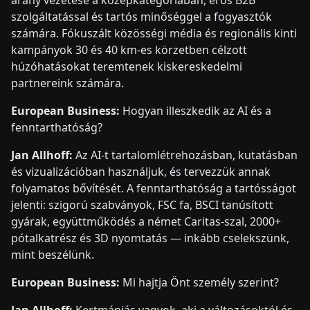
arány vezetése a középkategóriában, erős B2B
szolgáltatással és tartós minőséggel a fogyasztók
számára. Fókuszált közösségi média és regionális kinti
kampányok 30 és 40 km-es körzetben célzott
húzóhatásokat teremtenek kiskereskedelmi
partnereink számára.
European Business:
Hogyan illeszkedik az AI és a
fenntarthatóság?
Jan Allhoff:
Az AI-t tartalomlétrehozásban, kutatásban
és vizualizációban használjuk, és tervezzük annak
folyamatos bővítését. A fenntarthatóság a tartósságot
jelenti: szigorú szabványok, FSC fa, BSCI tanúsított
gyárak, együttműködés a német Caritas-szal, 2000+
pótalkatrész és 3D nyomtatás — inkább cselekszünk,
mint beszélünk.
European Business:
Mi hajtja Önt személy szerint?