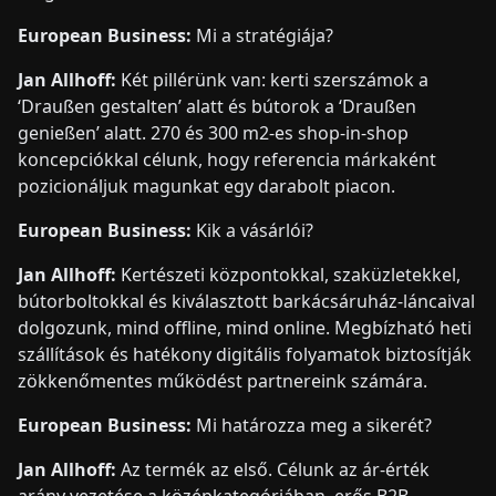
European Business:
Mi a stratégiája?
Jan Allhoff:
Két pillérünk van: kerti szerszámok a
‘Draußen gestalten’ alatt és bútorok a ‘Draußen
genießen’ alatt. 270 és 300 m2-es shop-in-shop
koncepciókkal célunk, hogy referencia márkaként
pozicionáljuk magunkat egy darabolt piacon.
European Business:
Kik a vásárlói?
Jan Allhoff:
Kertészeti központokkal, szaküzletekkel,
bútorboltokkal és kiválasztott barkácsáruház-láncaival
dolgozunk, mind offline, mind online. Megbízható heti
szállítások és hatékony digitális folyamatok biztosítják
zökkenőmentes működést partnereink számára.
European Business:
Mi határozza meg a sikerét?
Jan Allhoff:
Az termék az első. Célunk az ár-érték