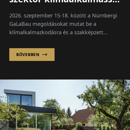
válik
2026. szeptember 15-18. között a Nürnbergi
GaLaBau megoldásokat mutat be a
klímalkalmazkodásra és a szakképzett
munkaerő hiányára. Újdonság: egy külön
jövőbeli tér a digitalizáció és mesterséges
BŐVEBBEN
intelligencia számára.