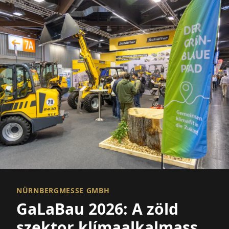
NÜRNBERGMESSE GMBH
GaLaBau 2026: A zöld
szektor klímaalkalmassá