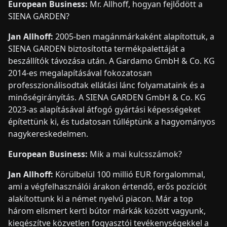
European Business:
Mr. Allhoff, hogyan fejlődött a
SIENA GARDEN?
Jan Allhoff:
2005-ben magánmárkaként alapítottuk, a
SIENA GARDEN biztosította termékpalettáját a
beszállítók távozása után. A Gardamo GmbH & Co. KG
2014-es megalapításával fokozatosan
professzionálisodtak ellátási lánc folyamataink és a
minőségirányítás. A SIENA GARDEN GmbH & Co. KG
2023-as alapításával átfogó gyártási képességeket
építettünk ki, és tudatosan túlléptünk a hagyományos
nagykereskedelmen.
European Business:
Mik a mai kulcsszámok?
Jan Allhoff:
Körülbelül 100 millió EUR forgalommal,
ami a végfelhasználói árakon értendő, erős pozíciót
alakítottunk ki a német nyelvű piacon. Már a top
három elismert kerti bútor márkák között vagyunk,
kiegészítve közvetlen fogyasztói tevékenységekkel a