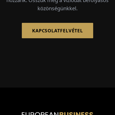
hozzánk. Osszuk meg a víziódat befolyásos
közönségünkkel.
KAPCSOLATFELVÉTEL