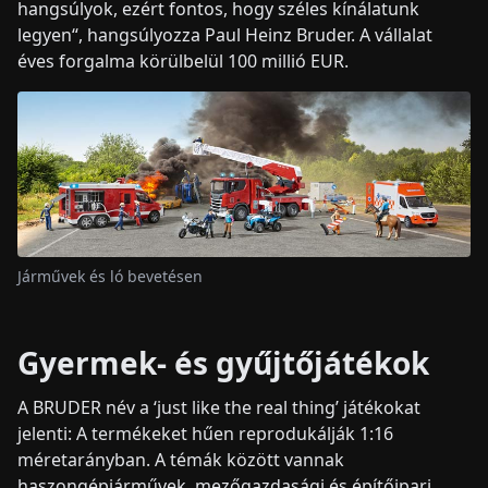
hangsúlyok, ezért fontos, hogy széles kínálatunk
legyen“, hangsúlyozza Paul Heinz Bruder. A vállalat
éves forgalma körülbelül 100 millió EUR.
Járművek és ló bevetésen
Gyermek- és gyűjtőjátékok
A BRUDER név a ‘just like the real thing’ játékokat
jelenti: A termékeket hűen reprodukálják 1:16
méretarányban. A témák között vannak
haszongépjárművek, mezőgazdasági és építőipari