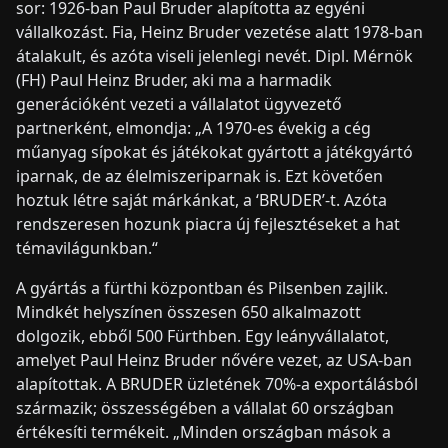
sor: 1926-ban Paul Bruder alapította az egyéni
vállalkozást. Fia, Heinz Bruder vezetése alatt 1978-ban
átalakult, és azóta viseli jelenlegi nevét. Dipl. Mérnök
(FH) Paul Heinz Bruder, aki ma a harmadik
generációként vezeti a vállalatot ügyvezető
partnerként, elmondja: „A 1970-es évekig a cég
műanyag sípokat és játékokat gyártott a játékgyártó
iparnak, de az élelmiszeriparnak is. Ezt követően
hoztuk létre saját márkánkat, a ‘BRUDER’-t. Azóta
rendszeresen hozunk piacra új fejlesztéseket a hat
témavilágunkban.“
A gyártás a fürthi központban és Pilsenben zajlik.
Mindkét helyszínen összesen 650 alkalmazott
dolgozik, ebből 500 Fürthben. Egy leányvállalatot,
amelyet Paul Heinz Bruder nővére vezet, az USA-ban
alapítottak. A BRUDER üzletének 70%-a exportálásból
származik; összességében a vállalat 60 országban
értékesíti termékeit. „Minden országban mások a