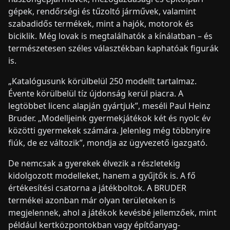
gépek, rendőrségi és tűzoltó járművek, valamint
szabadidős termékek, mint a hajók, motorok és
biciklik. Még lovak is megtalálhatók a kínálatban – és
természetesen széles választékban kaphatóak figurák
is.
„Katalógusunk körülbelül 250 modellt tartalmaz.
Évente körülbelül tíz újdonság kerül piacra. A
legtöbbet licenc alapján gyártjuk”, meséli Paul Heinz
Bruder. „Modelljeink gyermekjátékok két és nyolc év
közötti gyermekek számára. Jelenleg még többnyire
fiúk, de ez változik”, mondja az ügyvezető igazgató.
De nemcsak a gyerekek élvezik a részletekig
kidolgozott modelleket, hanem a gyűjtők is. A fő
értékesítési csatorna a játékboltok. A BRUDER
termékei azonban már olyan területeken is
megjelennek, ahol a játékok kevésbé jellemzőek, mint
például kertközpontokban vagy építőanyag-