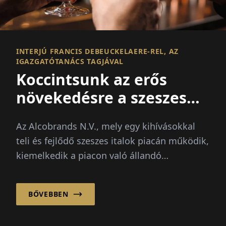
INTERJÚ FRANCIS DEBEUCKELAERE-REL, AZ
IGAZGATÓTANÁCS TAGJÁVAL
Koccintsunk az erős
növekedésre a szeszes
italok piacán
Az Alcobrands N.V., mely egy kihívásokkal
teli és fejlődő szeszes italok piacán működik,
kiemelkedik a piacon való állandó
túlteljesítésével.
BŐVEBBEN