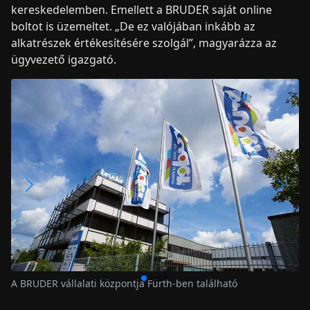
kereskedelemben. Emellett a BRUDER saját online
boltot is üzemeltet. „De ez valójában inkább az
alkatrészek értékesítésére szolgál”, magyarázza az
ügyvezető igazgató.
Megfigyelni, utánozni, tanulni – ez teszi a BRUDER j
olyan értékessé a gyerekek számára