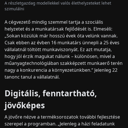
A részletgazdag modellekkel valós élethelyzeteket lehet
szimulálni
A cégvezető mindig szemmel tartja a szociális
helyzetet és a munkatársak fejlődését is. Elmeséli:
„Sokan közülük már hosszú évek óta velünk vannak.
Csak ebben az évben 16 munkatárs ünnepli a 25 éves
vállalatnál töltött munkaviszonyát. Ez azt mutatja,
hogy jól érzik magukat nálunk – különösen, mivel a
műanyagtechnológiában szakképzett munkaerő terén
nagy a konkurencia a környezetünkben.“ Jelenleg 22
tanonc tanul a vállalatnál.
Digitális, fenntartható,
jövőképes
A jövőre nézve a terméksorozatok további fejlesztése
szerepel a programban. „Jelenleg a házi feladatunk