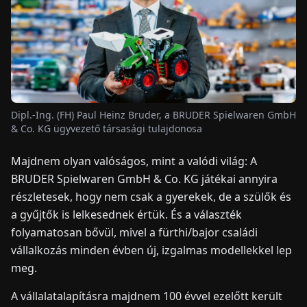
HÍREK
RÓLUNK
Dipl.-Ing. (FH) Paul Heinz Bruder, a BRUDER Spielwaren GmbH
EN
DE
FR
ES
IT
NL
PL
HU
& Co. KG ügyvezető társasági tulajdonosa
Majdnem olyan valóságos, mint a valódi világ: A
KAPCSOLAT
BRUDER Spielwaren GmbH & Co. KG játékai annyira
részletesek, hogy nem csak a gyerekek, de a szülők és
a gyűjtők is lelkesednek értük. És a választék
folyamatosan bővül, mivel a fürthi/bajor családi
vállalkozás minden évben új, izgalmas modellekkel lep
meg.
A vállalatalapításra majdnem 100 évvel ezelőtt került