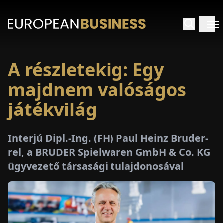
A részletekig: Egy
EZDŐLAP
majdnem valóságos
NTERJÚK
játékvilág
EKINTÉSEK
Interjú Dipl.-Ing. (FH) Paul Heinz Bruder-
rel, a BRUDER Spielwaren GmbH & Co. KG
AKCIÓK
ügyvezető társasági tulajdonosával
E-
PAPÍR
ÁSÁROK