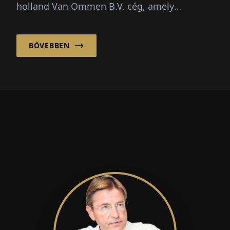
holland Van Ommen B.V. cég, amely
Beekbergenben található, más
megközelítést választ: először a partnerség.
BŐVEBBEN