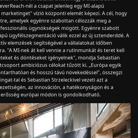
CleverReach-nél a csapat jelenleg egy MI-alapú
 marketinget" vízió központi elemét képezi. A cél, hogy
étre, amelyek egyénre szabottan célozzák meg a
ofesszionális ügynökségek mögött. Egyénre szabott
apú ügyfélszegmentáció válik ezzel az új sztenderddé. A
ktív elemzések segítségével a vállalatokat időben
a. "A MI-nek át kell vennie a rutinmunkát és teret kell
leteket és döntéseket igényelnek", mondja Sebastian
tcsoport ambiciózus célokat tűzött ki. „Európa egyik
enntarthatóan és hosszú távú növekedéssel", összegzi
ngat-tal és Sebastian Strzeleckivel vezeti azt a
lezettségén, az innováción, a hatékonyságon és a
ai erősség európai módon is gondolkodható.