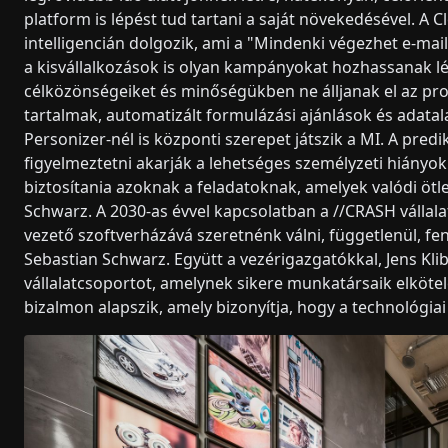
platform is lépést tud tartani a saját növekedésével. A 
intelligencián dolgozik, ami a "Mindenki végezhet e-mail
a kisvállalkozások is olyan kampányokat hozhassanak l
célközönségeiket és minőségükben ne álljanak el az pr
tartalmak, automatizált formulázási ajánlások és adatal
Personizer-nél is központi szerepet játszik a MI. A predi
figyelmeztetni akarják a lehetséges személyzeti hiányokr
biztosítania azoknak a feladatoknak, amelyek valódi öt
Schwarz. A 2030-as évvel kapcsolatban a //CRASH vállala
vezető szoftverházává szeretnénk válni, függetlenül, f
Sebastian Schwarz. Együtt a vezérigazgatókkal, Jens Klibi
vállalatcsoportot, amelynek sikere munkatársaik elköte
bizalmon alapszik, amely bizonyítja, hogy a technológi