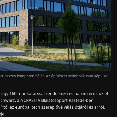
rt összes kompetenciáját. Az építészet szimbolikusan képviseli
a egy 160 munkatárssal rendelkező és három erős üzleti
an Schwarz, a //CRASH Vállalatcsoport Rastede-ben
rtól az európai tech szereplővé válás útjáról és arról,
je.