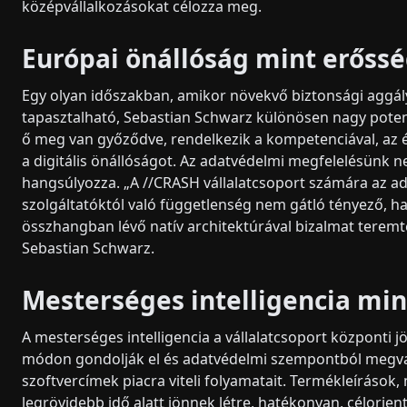
középvállalkozásokat célozza meg.
Európai önállóság mint erőss
Egy olyan időszakban, amikor növekvő biztonsági aggály
tapasztalható, Sebastian Schwarz különösen nagy potenci
ő meg van győződve, rendelkezik a kompetenciával, az é
a digitális önállóságot. Az adatvédelmi megfelelésünk 
hangsúlyozza. „A //CRASH vállalatcsoport számára az ad
szolgáltatóktól való függetlenség nem gátló tényező, 
összhangban lévő natív architektúrával bizalmat teremt
Sebastian Schwarz.
Mesterséges intelligencia mi
A mesterséges intelligencia a vállalatcsoport központi j
módon gondolják el és adatvédelmi szempontból megval
szoftvercímek piacra viteli folyamatait. Termékleíráso
legrövidebb idő alatt jönnek létre, hatékonyan, célorien