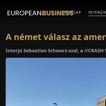
KEZDŐLAP
INTERJÚ
A német válasz az amer
Interjú Sebastian Schwarz-szal, a //CRASH 