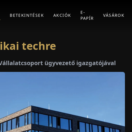
E-
K
BETEKINTÉSEK
AKCIÓK
VÁSÁROK
PAPÍR
ikai techre
Vállalatcsoport ügyvezető igazgatójával