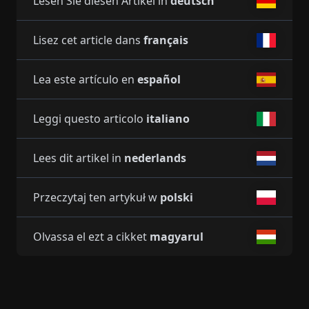
Lesen Sie diesen Artikel in
deutsch
Lisez cet article dans
français
Lea este artículo en
español
Leggi questo articolo
italiano
Lees dit artikel in
nederlands
Przeczytaj ten artykuł w
polski
Olvassa el ezt a cikket
magyarul