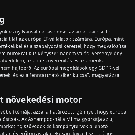
ég
ok és nyilvánvaló eltávolodás az amerikai piactól
ált lát az európai IT-vállalatok számára. Európa, mint
rtékekkel és a szabályozási kerettel, hogy megvalósítsa
nem bürokratikus kényszer, hanem valódi versenyelőny,
atvédelem, az adatszuverenitás és az amerikai
hanem hajtóerő. Az európai megoldások egy GDPR-vel
enek, és ez a fenntartható siker kulcsa", magyarázza
nt növekedési motor
övőbeli témája, azzal a határozott igénnyel, hogy európai
ósítsák. Az Ashampoo-nál a MI ma gyorsítja az új
k, marketing szövegek és kampánytervek a lehető
táltan és erőforrástakarékosan. Így a disztribúciós