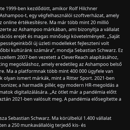
te 1999-ben kezdődött, amikor Rolf Hilchner
 Ashampoo-t, egy végfelhasználói szoftverházat, amely
z online értékesítésre. Ma már több mint 20 millió
gszerte az Ashampoo márkában, ami bizonyítja a vállalat
ációs erejét és magas minőségi követelményeit. „Saját
pességeinkből új üzleti modelleket fejleszteni volt
bbi kultúránk számára”, mondja Sebastian Schwarz. Ez
zellem 2007-ben vezetett a CleverReach alapításához,
ting megoldáshoz, amely eredetileg az Ashampoo belső
étre. Ma a platformnak több mint 400 000 ügyfele van
ük olyan ismert márkák, mint a Ritter Sport. 2021-ben
rsonizer, a harmadik pillér, egy modern HR-megoldás a
matok digitalizálására. „Az ötlet már a pandémia előtt
aztán 2021-ben valósult meg. A pandémia elősegítette a
za Sebastian Schwarz. Ma körülbelül 1.400 vállalat
ten a 250 munkavállalóig terjedő kis- és