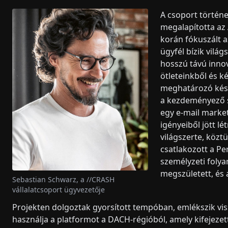
A csoport történe
megalapította az
korán fókuszált a
ügyfél bízik vilá
hosszú távú innov
ötleteinkből és ké
meghatározó késő
a kezdeményező s
egy e-mail marke
igényeiből jött l
világszerte, közt
csatlakozott a Pe
személyzeti folya
megszületett, és 
Sebastian Schwarz, a //CRASH
vállalatcsoport ügyvezetője
Projekten dolgoztak gyorsított tempóban, emlékszik viss
használja a platformot a DACH-régióból, amely kifejezet