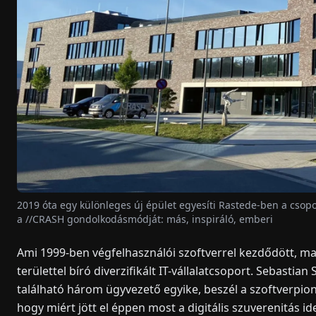
2019 óta egy különleges új épület egyesíti Rastede-ben a csopo
a //CRASH gondolkodásmódját: más, inspiráló, emberi
Ami 1999-ben végfelhasználói szoftverrel kezdődött, m
területtel bíró diverzifikált IT-vállalatcsoport. Sebasti
található három ügyvezető egyike, beszél a szoftverpioní
hogy miért jött el éppen most a digitális szuverenitás ide