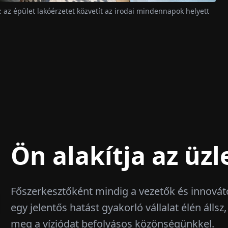
az épület lakóérzetet közvetít az irodai mindennapok helyett
Ön alakítja az üzle
Főszerkesztőként mindig a vezetők és innová
egy jelentős hatást gyakorló vállalat élén álls
meg a víziódat befolyásos közönségünkkel.