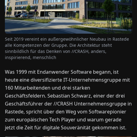
NEWS
ÜBER
Seit 2019 vereint ein außergewöhnlicher Neubau in Rastede
UNS
alle Kompetenzen der Gruppe. Die Architektur steht
sinnbildlich für das Denken von //CRASH, anders,
inspirierend, menschlich
EN
DE
FR
ES
IT
NL
PL
HU
Was 1999 mit Endanwender Software begann, ist
heute eine diversifizierte IT-Unternehmensgruppe mit
KONTAKT
ZU
160 Mitarbeitenden und drei starken
UNS
Geschäftsfeldern. Sebastian Schwarz, einer der drei
Geschäftsführer der //CRASH Unternehmensgruppe in
Rastede, spricht über den Weg vom Softwarepionier
zum europäischen Tech Player und warum gerade
jetzt die Zeit für digitale Souveränität gekommen ist.