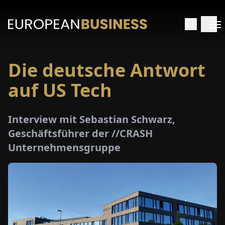
Die deutsche Antwort
ARTSEITE
auf US Tech
TERVIEWS
Interview mit Sebastian Schwarz,
MENWELTEN
Geschäftsführer der //CRASH
Unternehmensgruppe
PECIALS
E-
PAPER
MESSEN