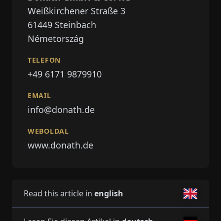
Weißkirchener Straße 3
61449
Steinbach
Németország
TELEFON
+49 6171 9879910
EMAIL
info@donath.de
WEBOLDAL
www.donath.de
Read this article in
english