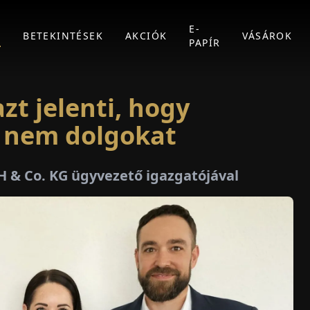
E-
K
BETEKINTÉSEK
AKCIÓK
VÁSÁROK
PAPÍR
zt jelenti, hogy
 nem dolgokat
H & Co. KG ügyvezető igazgatójával