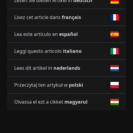
Lesen Sie diesen Artikel in
deutsch
Lisez cet article dans
français
Lea este artículo en
español
Leggi questo articolo
italiano
Lees dit artikel in
nederlands
Przeczytaj ten artykuł w
polski
Olvassa el ezt a cikket
magyarul