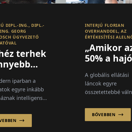
Ú DIPL.-ING., DIPL.-
INTERJÚ FLORIAN
-ING. GEORG
OVERHANDDEL, AZ
OSCH ÜGYVEZETŐ
ÉRTÉKESÍTÉSI ALELN
ATÓVAL
„Amikor a
héz terhek
50% a haj
nnyebb
késik, a
zelése
A globális ellátási
láthatósá
ern iparban a
láncok egyre
mindenek
latok egyre inkább
összetettebbé váln
áznak intelligens
felett áll
különösen az
ési és emelési
élelmiszer- és
ldásokba a
BŐVEBBEN
frisságazatban, ah
VEBBEN
onyság, az
sebesség, az