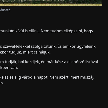
álható
 munkán kívül is élünk. Nem tudom elképzelni, hogy
 szívvel-lélekkel szolgáltatunk. És amikor ügyfeleink
kor tudjuk, miért csináljuk.
tudják, hol kezdjék, én már kész a ellenőrző listával.
nkben van.
lkelsz és alig várod a napot. Nem azért, mert muszáj,
an.