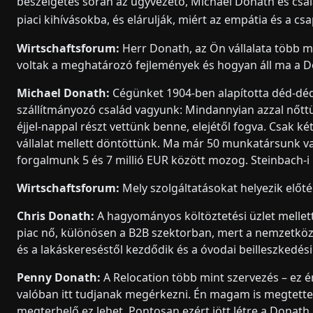
beszélgetés során az ügyvezető, Michael Donath és csalá
piaci kihívásokba, és elárulják, miért az empátia és a c
Wirtschaftsforum:
Herr Donath, az Ön vállalata több mi
voltak a meghatározó fejlemények és hogyan áll ma a 
Michael Donath:
Cégünket 1904-ben alapította déd-déds
szállítmányozó család vagyunk: Mindannyian azzal nőttü
éjjel-nappal részt vettünk benne, elejétől fogva. Csak k
vállalat mellett döntöttünk. Ma már 50 munkatársunk va
forgalmunk 5 és 7 millió EUR között mozog. Steinbach-i
Wirtschaftsforum:
Mely szolgáltatásokat helyezik előt
Chris Donath:
A hagyományos költöztetési üzlet mellett
piac nő, különösen a B2B szektorban, mert a nemzetköz
és a lakáskereséstől kezdődik és a óvodai beilleszkedési
Penny Donath:
A Relocation több mint szervezés – ez 
valóban itt tudjanak megérkezni. Én magam is megtett
megterhelő ez lehet. Pontosan ezért jött létre a Donath