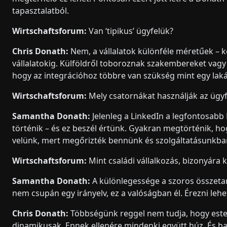
tapasztalatból.
Wirtschaftsforum:
Van ‘tipikus’ ügyfelük?
Chris Donath:
Nem, a vállalatok különféle méretűek – k
vállalatokig. Külföldről toboroznak szakembereket vagy
hogy az integrációhoz többre van szükség mint egy laká
Wirtschaftsforum:
Mely csatornákat használják az ügyf
Samantha Donath:
Jelenleg a LinkedIn a legfontosabb
történik – és ez beszél értünk. Gyakran megtörténik, 
velünk, mert megőrizték bennünk és szolgáltatásunkban
Wirtschaftsforum:
Mint családi vállalkozás, bizonyára 
Samantha Donath:
A különlegessége a szoros összetar
nem csupán egy irányelv, ez a valóságban él. Érezni leh
Chris Donath:
Többségünk reggel nem tudja, hogy este 
dinamikusak. Ennek ellenére mindenki együtt húz. És ha k