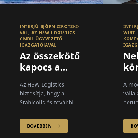
INTERJÚ BJÖRN ZIROTZKI-
INTERJ
VAL, AZ HSW LOGISTICS
WIRT.
GMBH ÜGYVEZETŐ
KOMP
IGAZGATÓJÁVAL
IGAZG
Az összekötő
Ne
kapocs a
kö
belvízi és
ke
Az HSW Logistics
A mod
tengeri
biztosítja, hogy a
válla
hajózás
Stahlcoils és további
beruh
között
ipari termékek a Rajna
kezel
és Ruhr vállalataitól
mego
BŐVEBBEN
BŐ
megbízhatóan elérjék
haték