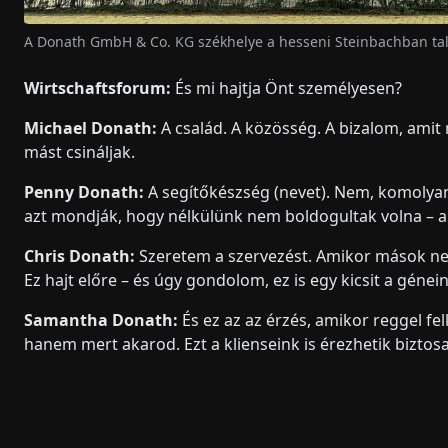
A Donath GmbH & Co. KG székhelye a hesseni Steinbachban tal
Wirtschaftsforum:
És mi hajtja Önt személyesen?
Michael Donath:
A család. A közösség. A bizalom, amit
mást csináljak.
Penny Donath:
A segítőkészség (nevet). Nem, komolyan:
azt mondják, hogy nélkülünk nem boldogultak volna – ak
Chris Donath:
Szeretem a szervezést. Amikor mások nem 
Ez hajt előre – és úgy gondolom, ez is egy kicsit a génei
Samantha Donath:
És ez az az érzés, amikor reggel fe
hanem mert akarod. Ezt a klienseink is érezhetik biztos