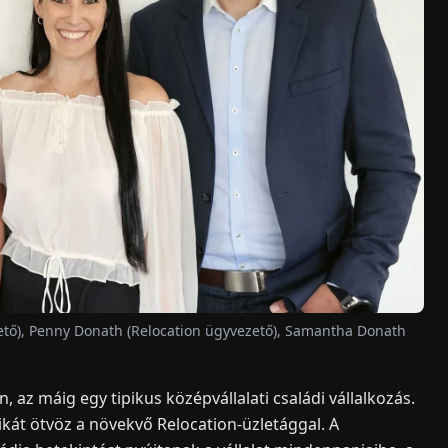
ezető), Penny Donath (Relocation ügyvezető), Samantha Donath
az máig egy tipikus középvállalati családi vállalkozás.
kát ötvöz a növekvő Relocation-üzletággal. A