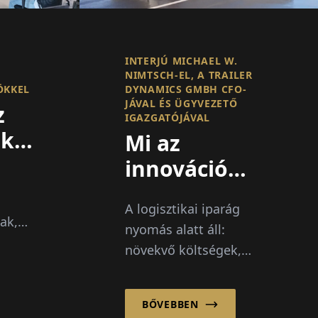
INTERJÚ MICHAEL W.
NIMTSCH-EL, A TRAILER
ÖKKEL
DYNAMICS GMBH CFO-
JÁVAL ÉS ÜGYVEZETŐ
z
IGAZGATÓJÁVAL
ók
Mi az
innováció
g
sebességével
A logisztikai iparág
dolgozunk – a
ak,
nyomás alatt áll:
bürokrácia
növekvő költségek,
sajnos nem
CO2-célok és egy
ol a
növekvő sofőrhiány.
BŐVEBBEN
Michael W. Nimtsch