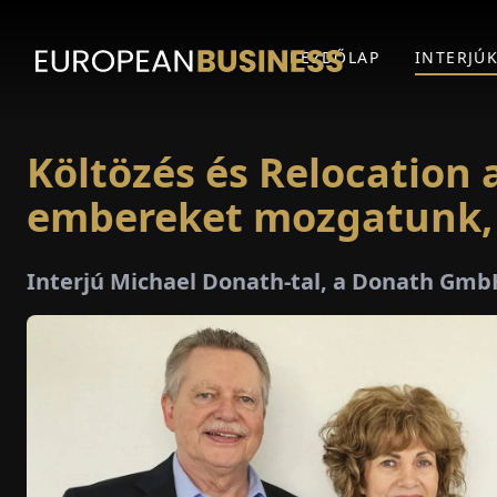
KEZDŐLAP
INTERJÚ
Költözés és Relocation a
embereket mozgatunk,
Interjú Michael Donath-tal, a Donath Gmb