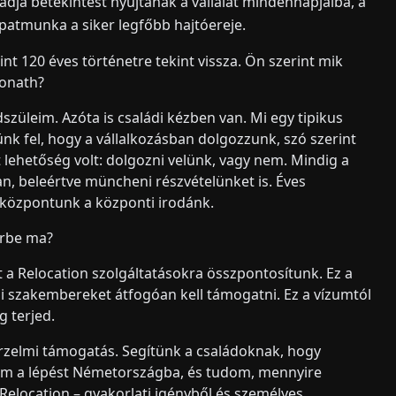
dja betekintést nyújtanak a vállalat mindennapjaiba, a
sapatmunka a siker legfőbb hajtóereje.
nt 120 éves történetre tekint vissza. Ön szerint mik
Donath?
züleim. Azóta is családi kézben van. Mi egy tipikus
nk fel, hogy a vállalkozásban dolgozzunk, szó szerint
ét lehetőség volt: dolgozni velünk, vagy nem. Mindig a
n, beleértve müncheni részvételünket is. Éves
 központunk a központi irodánk.
érbe ma?
 a Relocation szolgáltatásokra összpontosítunk. Ez a
i szakembereket átfogóan kell támogatni. Ez a vízumtól
g terjed.
érzelmi támogatás. Segítünk a családoknak, hogy
em a lépést Németországba, és tudom, mennyire
 Relocation – gyakorlati igényből és személyes