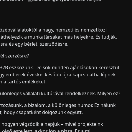
özépvállalatoktól a nagy, nemzeti és nemzetközi
 áthelyezik a munkatársakat más helyekre. És tudják,
sra és egy bérleti szerződésre.
él szerzésre?
 B2B eszközünk. De sok minden ajánlásokon keresztül
hogy emberek évekkel később újra kapcsolatba lépnek
 a tartós emlékeket.
különleges vállalati kultúrával rendelkeznek. Milyen ez?
tozásunk, a bizalom, a különleges humor. Ez nálunk
et, hogy csapatként dolgozunk együtt.
hogyan végződik a napjuk – mivel projekteink
éső este lesz, akkor jön a pizza. Ez a mi