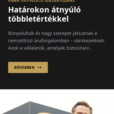
GMBH ÜGYVEZETŐ IGAZGATÓJÁVAL
Határokon átnyúló
többletértékkel
Bonyolultak és nagy szerepet játszanak a
nemzetközi áruforgalomban – vámkezelések.
Azok a vállalatok, amelyek biztosítani
akarják, hogy az importálási...
BŐVEBBEN