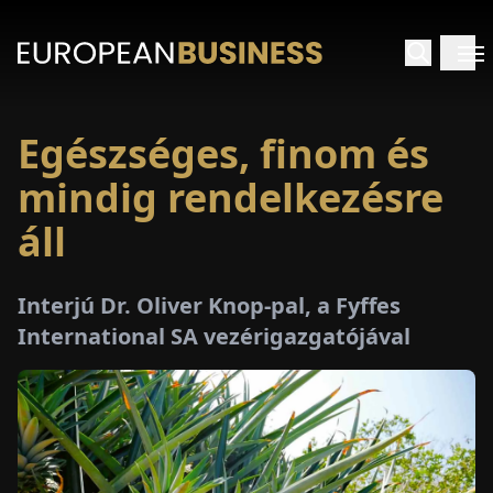
Egészséges, finom és
EZDŐLAP
mindig rendelkezésre
NTERJÚK
áll
EKINTÉSEK
Interjú Dr. Oliver Knop-pal, a Fyffes
International SA vezérigazgatójával
AKCIÓK
E-
PAPÍR
ÁSÁROK