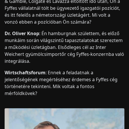
& Gamble, Colgate és Lavazza eltöltött idő után, Ön a
Fyffes vállalatnál tölt be ügyvezető igazgatói pozíciót,
és itt felelős a németországi üzletágért. Mi volt a
vonzó ebben a pozícióban Ön számára?
Dr. Oliver Knop
: Én hamburgnak születtem, és előző
munkáim során világszintű tapasztalatokat szereztem
a működési üzletágban. Elsődleges cél az Inter
Weichert gyümölcsimportőr cég Fyffes-konzernba való
integrálása.
Wirtschaftsforum
: Ennek a feladatnak a
jelentőségének megértéséhez érdemes a Fyffes cég
történetére tekinteni. Mik voltak a fontos
mérföldkövek?