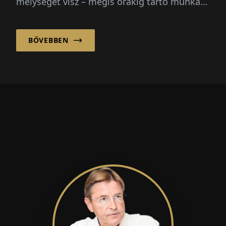
mélységet visz – mégis órákig tartó munkát
igényel alaplék készítése elejétől...
BŐVEBBEN