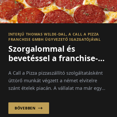
INTERJÚ THOMAS WILDE-DAL, A CALL A PIZZA
FRANCHISE GMBH ÜGYVEZETŐ IGAZGATÓJÁVAL
Szorgalommal és
bevetéssel a franchise-
siker felé!
A Call a Pizza pizzaszállító szolgáltatásként
úttörő munkát végzett a német elvitelre
szánt ételek piacán. A vállalat ma már egy
erős franchise rendszerre támaszkodik, ...
BŐVEBBEN