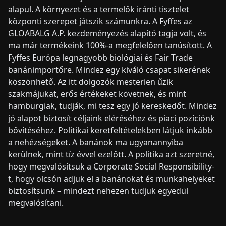
alapul. A környezet és a termelők iránti tisztelet
központi szerepet játszik számunkra. A Fyffes az
GLOABALG A.P. kezdeményezés alapító tagja volt, és
ma már termékeink 100%-a megfelelően tanúsított. A
Fyffes Európa legnagyobb biológiai és Fair Trade
banánimportőre. Mindez egy kiváló csapat sikerének
köszönhető. Az itt dolgozók mesterien űzik
szakmájukat, erős értékeket követnek, és mint
hamburgiak, tudják, mi tesz egy jó kereskedőt. Mindez
jó alapot biztosít céljaink eléréséhez és piaci pozíciónk
bővítéséhez. Politikai keretfeltételekben látjuk inkább
a nehézségeket. A banánok ma ugyanannyiba
kerülnek, mint tíz évvel ezelőtt. A politika azt szeretné,
hogy megvalósítsuk a Corporate Social Responsibility-
t, hogy olcsón adjuk el a banánokat és munkahelyeket
biztosítsunk – mindezt nehezen tudjuk egyedül
megvalósítani.