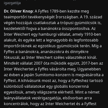
igazgatója
Dr. Oliver Knop
: A Fyffes 1789-ben kezdte meg
teaimportőri tevékenységét Írországban. A 19. század
végén hozzájuk csatlakoztak a trópusi gyümölcsök is,
kezdetektől fogva a banánokra összpontosítva. Az
Inter Weichert egy hamburgi vállalat, amely 1910-ben
alakult, és egyike lett a legnagyobb és legfontosabb
importőröknek az egzotikus gyümölcsök terén. Míg a
Fyffes a banánokra, ananászokra és dinnyékre
fókuszál, az Inter Weichert széles választékot kínál.
Mindkét vállalat 2007 óta működik együtt, 2017-ben az
Inter Weichertet a Fyffes vásárolta meg. Ugyanebben
az évben a japán Sumitomo-konzern is megvásárolta a
Fyffest. A kihívásunk most az, hogy a Fyffeshez tartozó
különböző vállalatokat egy globális konzernná
egyesítsük, amely világszerte elérhető. Mint a német
leányvállalatok vezérigazgatója, elsősorban arra
koncentrálok, hogy az Inter Weichertet és a Fyffest