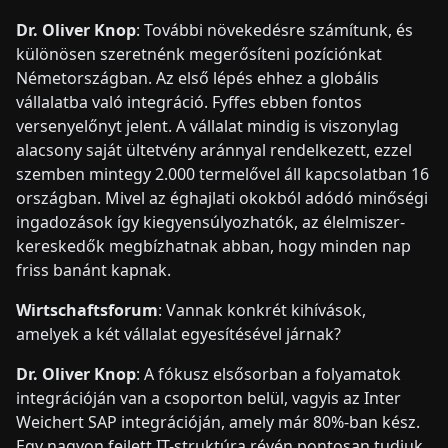
Dr. Oliver Knop
: További növekedésre számítunk, és
különösen szeretnénk megerősíteni pozíciónkat
Németországban. Az első lépés ehhez a globális
vállalatba való integráció. Fyffes ebben fontos
versenyelőnyt jelent. A vállalat mindig is viszonylag
alacsony saját ültetvény aránnyal rendelkezett, ezzel
szemben mintegy 2.000 termelővel áll kapcsolatban 16
országban. Mivel az éghajlati okokból adódó minőségi
ingadozások így kiegyensúlyozhatók, az élelmiszer-
kereskedők megbízhatnak abban, hogy minden nap
friss banánt kapnak.
Wirtschaftsforum
: Vannak konkrét kihívások,
amelyek a két vállalat egyesítésével járnak?
Dr. Oliver Knop
: A fókusz elsősorban a folyamatok
integrációján van a csoporton belül, vagyis az Inter
Weichert SAP integrációján, amely már 80%-ban kész.
Egy nagyon fejlett IT-struktúra révén pontosan tudjuk,