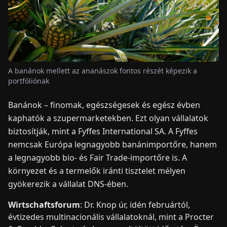
HÍREK
RÓLUNK
A banánok mellett az ananászok fontos részét képezik a
portfóliónak
EN
DE
FR
ES
IT
NL
PL
HU
Banánok – finomak, egészségesek és egész évben
kaphatók a szupermarketekben. Ezt olyan vállalatok
KAPCSOLAT
biztosítják, mint a Fyffes International SA. A Fyffes
nemcsak Európa legnagyobb banánimportőre, hanem
a legnagyobb bio- és Fair Trade-importőre is. A
környezet és a termelők iránti tisztelet mélyen
gyökerezik a vállalat DNS-ében.
Wirtschaftsforum
: Dr. Knop úr, idén februártól,
évtizedes multinacionális vállalatoknál, mint a Procter