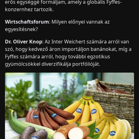
erős egységgé formáljam, amely a globális Fyffes-
konzernhez tartozik.
Wirtschaftsforum
: Milyen előnyei vannak az
egyesítésnek?
Dr. Oliver Knop
: Az Inter Weichert számára arról van
szó, hogy kedvező áron importáljon banánokat, míg a
Fyffes számára arról, hogy további egzotikus
gyümölcsökkel diverzifikálja portfólióját.