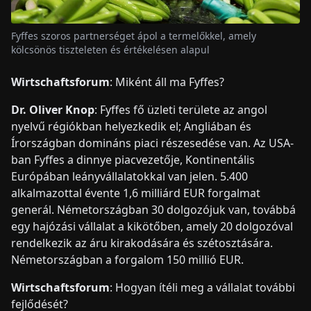
Fyffes szoros partnerséget ápol a termelőkkel, amely
kölcsönös tiszteleten és értékelésen alapul
Wirtschaftsforum
: Miként áll ma Fyffes?
Dr. Oliver Knop
: Fyffes fő üzleti területe az angol
nyelvű régiókban helyezkedik el; Angliában és
Írországban domináns piaci részesedése van. Az USA-
ban Fyffes a dinnye piacvezetője, Kontinentális
Európában leányvállalatokkal van jelen. 5.400
alkalmazottal évente 1,6 milliárd EUR forgalmat
generál. Németországban 30 dolgozójuk van, továbbá
egy hajózási vállalat a kikötőben, amely 20 dolgozóval
rendelkezik az áru kirakodására és szétosztására.
Németországban a forgalom 150 millió EUR.
Wirtschaftsforum
: Hogyan ítéli meg a vállalat további
fejlődését?