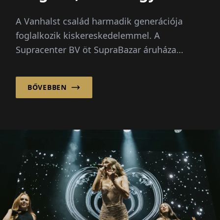
családnak szüksége van!“
A Vanhalst család harmadik generációja
foglalkozik kiskereskedelemmel. A
Supracenter BV öt SupraBazar áruháza
mellett a családi vállalkozás mostanában új
üzleteket nyitott...
BŐVEBBEN