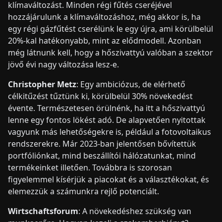
klímaváltozást. Minden régi fűtés cseréjével
hozzájárulunk a klímaváltozáshoz, még akkor is, ha
egy régi gázfűtést cserélünk le egy újra, ami körülbelül
20%-kal hatékonyabb, mint az elődmodell. Azonban
még látnunk kell, hogy a hőszivattyú valóban a szektor
jövő évi nagy változása lesz-e.
Christopher Metz
: Egy ambiciózus, de elérhető
célkitűzést tűztünk ki, körülbelül 30% növekedést
évente. Természetesen örülnénk, ha itt a hőszivattyú
lenne egy fontos lökést adó. De alapvetően nyitottak
vagyunk más lehetőségekre is, például a fotovoltaikus
rendszerekre. Már 2023-ban jelentősen bővítettük
portfóliónkat, mind beszállítói hálózatunkat, mind
termékeinket illetően. Továbbra is szorosan
figyelemmel kísérjük a piacokat és a választékokat, és
elemezzük a számunkra rejlő potenciált.
Wirtschaftsforum
: A növekedéshez szükség van