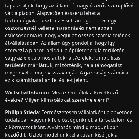
tapasztaljuk, hogy az állam túl nagy és erős szereplővé
vált a piacon. Alapvetően ésszerű lehet a
technológiákat ösztönzéssel támogatni. De egy
ösztönzésnél kellene maradnia és nem abban
csúcsosodnia ki, hogy végül az összes számla felének
átvállalásában. Az állam úgy gondolja, hogy így
szervezi a piacot, például a épületenergia területén,
vagy az elektromos autóknál. Az elektromobilitás
területén már láttuk, mi történik, ha a támogatást
megnövelik, majd visszavonják. A gazdaság számára
ez kiszámíthatatlan fel és le-t jelent.
Wirtschaftsforum
: Mik az Ön célok a következő
évekre? Milyen klímacélokat szeretne elérni?
Philipp Stieda
: Természetesen vállalatként alapvetően
tudatában vagyunk felelősségünknek a társadalom és
a környezet iránt. A változás mindig magunkban
kezdődik. Üzleti modellünkkel aktívan kísérjük a