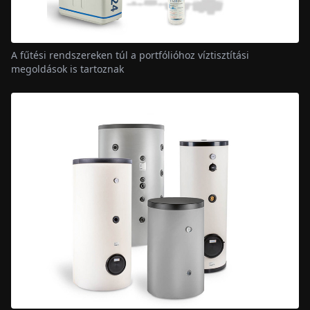
A fűtési rendszereken túl a portfólióhoz víztisztítási
megoldások is tartoznak