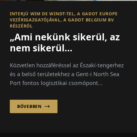
INTERJÚ WIM DE WINDT-TEL, A GADOT EUROPE
VEZÉRIGAZGATÓJÁVAL, A GADOT BELGIUM BV
RÉSZÉRŐL
„Ami nekünk sikerül, az
nem sikerül
mindenkinek!“
Közvetlen hozzáféréssel az Északi-tengerhez
és a belső területekhez a Gent-i North Sea
Port fontos logisztikai csomópont
Európában. Itt található a Gadot Belgi...
BŐVEBBEN