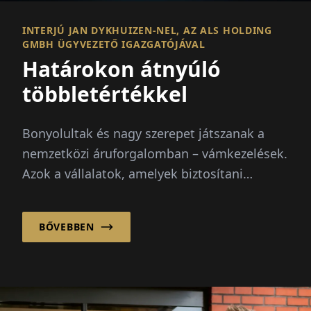
INTERJÚ JAN DYKHUIZEN-NEL, AZ ALS HOLDING
GMBH ÜGYVEZETŐ IGAZGATÓJÁVAL
Határokon átnyúló
többletértékkel
Bonyolultak és nagy szerepet játszanak a
nemzetközi áruforgalomban – vámkezelések.
Azok a vállalatok, amelyek biztosítani
akarják, hogy az importálási...
BŐVEBBEN