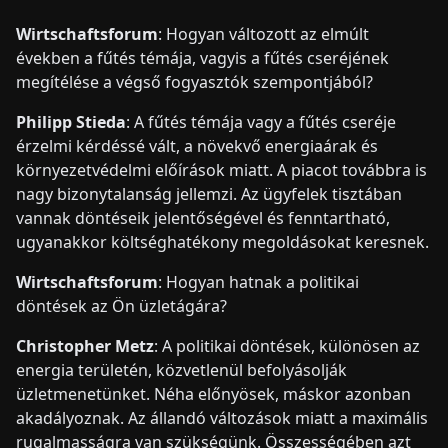
Wirtschaftsforum
: Hogyan változott az elmúlt
években a fűtés témája, vagyis a fűtés cseréjének
megítélése a végső fogyasztók szempontjából?
Philipp Stieda
: A fűtés témája vagy a fűtés cseréje
érzelmi kérdéssé vált, a növekvő energiaárak és
környezetvédelmi előírások miatt. A piacot továbbra is
nagy bizonytalanság jellemzi. Az ügyfelek tisztában
vannak döntéseik jelentőségével és fenntartható,
ugyanakkor költséghatékony megoldásokat keresnek.
Wirtschaftsforum
: Hogyan hatnak a politikai
döntések az Ön üzletágára?
Christopher Metz
: A politikai döntések, különösen az
energia területén, közvetlenül befolyásolják
üzletmenetünket. Néha előnyösek, máskor azonban
akadályoznak. Az állandó változások miatt a maximális
rugalmasságra van szükségünk. Összességében azt