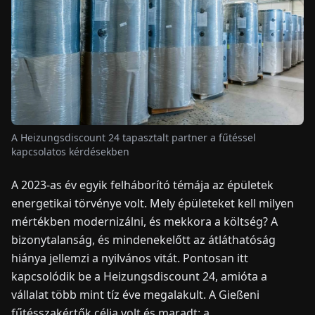
HÍREK
RÓLUNK
EN
DE
FR
ES
IT
NL
PL
HU
A Heizungsdiscount 24 tapasztalt partner a fűtéssel
kapcsolatos kérdésekben
KAPCSOLAT
A 2023-as év egyik felháborító témája az épületek
energetikai törvénye volt. Mely épületeket kell milyen
mértékben modernizálni, és mekkora a költség? A
bizonytalanság, és mindenekelőtt az átláthatóság
hiánya jellemzi a nyilvános vitát. Pontosan itt
kapcsolódik be a Heizungsdiscount 24, amióta a
vállalat több mint tíz éve megalakult. A Gießeni
fűtésszakértők célja volt és maradt: a