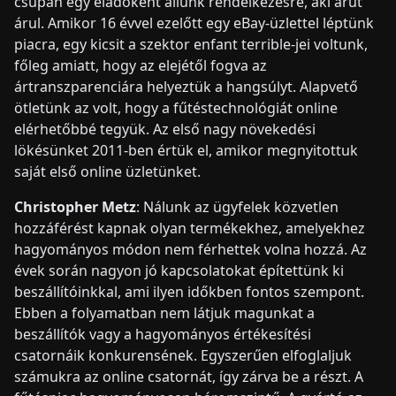
csupán egy eladóként állunk rendelkezésre, aki árut
árul. Amikor 16 évvel ezelőtt egy eBay-üzlettel léptünk
piacra, egy kicsit a szektor enfant terrible-jei voltunk,
főleg amiatt, hogy az elejétől fogva az
ártranszparenciára helyeztük a hangsúlyt. Alapvető
ötletünk az volt, hogy a fűtéstechnológiát online
elérhetőbbé tegyük. Az első nagy növekedési
lökésünket 2011-ben értük el, amikor megnyitottuk
saját első online üzletünket.
Christopher Metz
: Nálunk az ügyfelek közvetlen
hozzáférést kapnak olyan termékekhez, amelyekhez
hagyományos módon nem férhettek volna hozzá. Az
évek során nagyon jó kapcsolatokat építettünk ki
beszállítóinkkal, ami ilyen időkben fontos szempont.
Ebben a folyamatban nem látjuk magunkat a
beszállítók vagy a hagyományos értékesítési
csatornáik konkurensének. Egyszerűen elfoglaljuk
számukra az online csatornát, így zárva be a részt. A