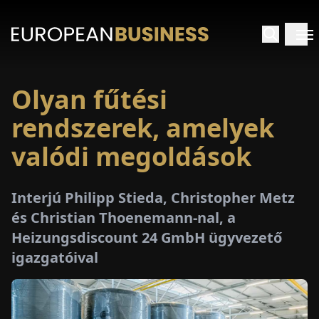
Olyan fűtési
EZDŐLAP
rendszerek, amelyek
NTERJÚK
valódi megoldások
EKINTÉSEK
Interjú Philipp Stieda, Christopher Metz
és Christian Thoenemann-nal, a
AKCIÓK
Heizungsdiscount 24 GmbH ügyvezető
igazgatóival
E-
PAPÍR
ÁSÁROK