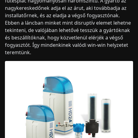
fűtéspiac hagyományosan háromszintű. A gyártó az
nagykereskedőnek adja el az árut, aki továbbadja az
installatőrnek, és az eladja a végső fogyasztónak.
Ebben a láncban minket mint disruptív elemet lehetne
tekinteni, de valójában lehetővé tesszük a gyártóknak
és beszállítóknak, hogy közvetlenül elérjék a végső
fogyasztót. Így mindenkinek valódi win-win helyzetet
teremtünk.