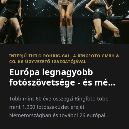
INTERJÚ THILO RÖHRIG-GAL, A RINGFOTO GMBH &
CO. KG ÜGYVEZETŐ IGAZGATÓJÁVAL
Európa legnagyobb
fotószövetsége - és még
sok más
Több mint 60 éve összegzi Ringfoto több
mint 1.200 fotószaküzlet erejét
Németországban és további 26 európai
piacon, és azon túl...