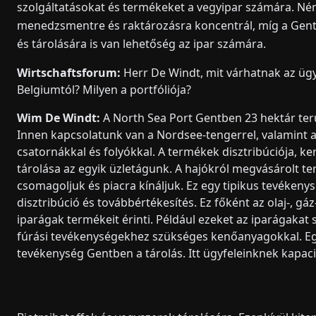
szolgáltatásokat és termékeket a vegyipar számára. Ném
menedzsmentre és raktározásra koncentrál, míg a Gent-
és tárolására is van lehetőség az ipar számára.
Wirtschaftsforum:
Herr De Windt, mit várhatnak az üg
Belgiumtól? Milyen a portfóliója?
Wim De Windt:
A North Sea Port Gentben 23 hektár ter
Innen kapcsolatunk van a Nordsee-tengerrel, valamint a
csatornákkal és folyókkal. A termékek disztribúciója, k
tárolása az egyik üzletágunk. A hajókról megvásárolt t
csomagoljuk és piacra kínáljuk. Ez egy tipikus tevékenys
disztribúció és továbbértékesítés. Ez főként az olaj-, gáz
iparágak termékeit érinti. Például ezeket az iparágakat s
fúrási tevékenységekhez szükséges kenőanyagokkal. Eg
tevékenység Gentben a tárolás. Itt ügyfeleinknek kapaci