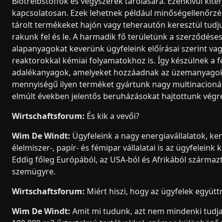
Biotreibstoffok és vegyszerek tárolására. Ezenkívül kite
kapcsolatosan. Ezek lehetnek például minőségellenőrzési
tárolt termékeket hajón vagy teherautón keresztül tudjuk
rakunk fel és le. A harmadik fő területünk a szerződés
alapanyagokat keverünk ügyfeleink előírásai szerint v
reaktorokkal kémiai folyamatokhoz is. Így készülnek a 
adalékanyagok, amelyeket hozzáadnak az üzemanyagokh
mennyiségű ilyen terméket gyártunk nagy multinacionál
elmúlt években jelentős beruházásokat hajtottunk vég
Wirtschaftsforum:
És kik a vevői?
Wim De Windt:
Ügyfeleink a nagy energiavállalatok, ke
élelmiszer-, papír- és fémipar vállalatai is az ügyfelein
Eddig főleg Európából, az USA-ból és Afrikából származt
szemügyre.
Wirtschaftsforum:
Miért hiszi, hogy az ügyfelek együt
Wim De Windt:
Amit mi tudunk, azt nem mindenki tudja