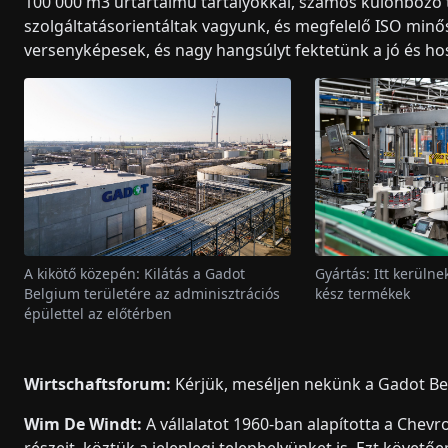
100 000 m3 űrtartalmú tartályokkal, számos különböző ta
szolgáltatásorientáltak vagyunk, és megfelelő ISO minő
versenyképesek, és nagy hangsúlyt fektetünk a jó és ho
A kikötő közepén: Kilátás a Gadot
Gyártás: Itt kerülne
Belgium területére az adminisztrációs
kész termékek
épülettel az előtérben
Wirtschaftsforum:
Kérjük, meséljen nekünk a Gadot Belg
Wim De Windt:
A vállalatot 1960-ban alapította a Chevro