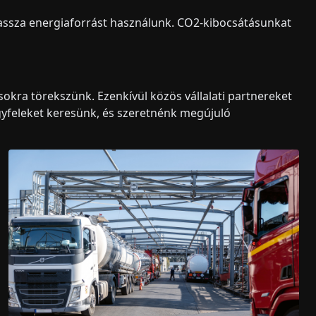
assza energiaforrást használunk. CO2-kibocsátásunkat
okra törekszünk. Ezenkívül közös vállalati partnereket
gyfeleket keresünk, és szeretnénk megújuló