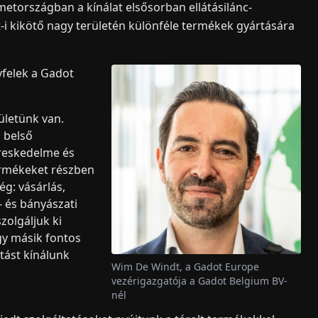
etországban a kínálat elsősorban ellátásilánc-
i kikötő nagy területén különféle termékek gyártására
yfelek a Gadot
ületünk van.
 belső
ereskedelme és
ermékeket részben
ég: vásárlás,
- és bányászati
zolgáljuk ki
y másik fontos
tást kínálunk
Wim De Windt, a Gadot Europe
vezérigazgatója a Gadot Belgium BV-
nél