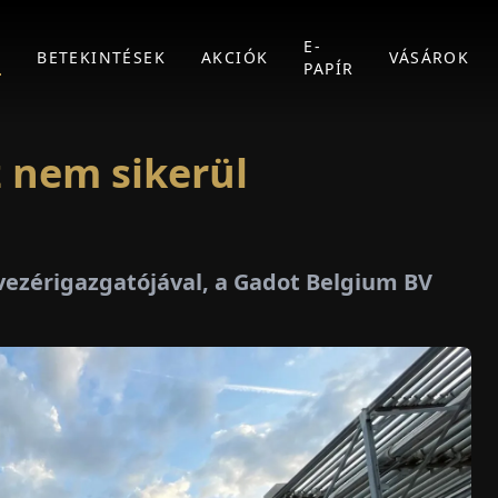
E-
K
BETEKINTÉSEK
AKCIÓK
VÁSÁROK
PAPÍR
z nem sikerül
vezérigazgatójával, a Gadot Belgium BV