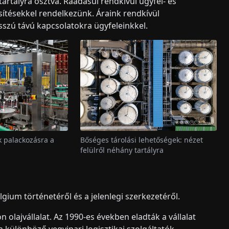
rtályra osztva. Ráadásul rendkívül ügyfél- és
sítésekkel rendelkezünk. Áraink rendkívül
sszú távú kapcsolatokra ügyfeleinkkel.
k palackozásra a
Bőséges tárolási lehetőségek: nézet
felülről néhány tartályra
ium történetéről és a jelenlegi szerkezetéről.
n olajvállalat. Az 1990-es években eladták a vállalat