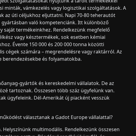
rjedt szolgáltatásokat nyújtunk a tárolt termékekkel
 minták, vámkezelés vagy logisztikai szolgáltatások. A
 az úti céljukhoz eljuttatni. Napi 70-80 teherautót
es gyártásban való kompetenciánk. Itt különböző
agy saját termékeinkhez. Rendelkezünk megfelelő
félkész vagy késztermékek, sok esetben kémiai
oz. Évente 150 000 és 200 000 tonna közötti
is cégek számára – megrendelésre vagy raktárról. Az
re berendezésekbe és folyamatokba.
nőanyag-gyártók és kereskedelmi vállalatok. De az
k közé tartoznak. Összesen több száz ügyfelünk van.
ak ügyfeleink. Dél-Amerikát új piacként vesszük
tműködést választanak a Gadot Europe vállalattal?
. Helyszínünk multimodális. Rendelkezünk összesen