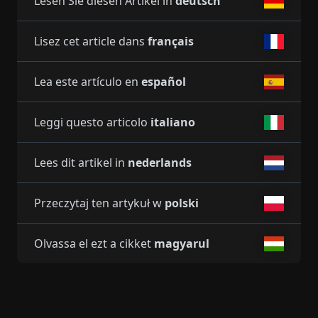
Lesen Sie diesen Artikel in
deutsch
Lisez cet article dans
français
Lea este artículo en
español
Leggi questo articolo
italiano
Lees dit artikel in
nederlands
Przeczytaj ten artykuł w
polski
Olvassa el ezt a cikket
magyarul