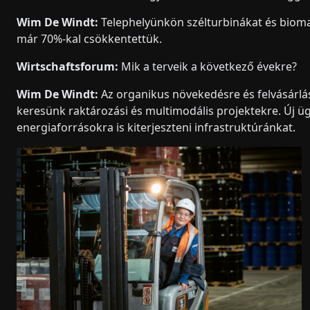
Wim De Windt:
Telephelyünkön szélturbinákat és biom
már 70%-kal csökkentettük.
Wirtschaftsforum:
Mik a terveik a következő évekre?
Wim De Windt:
Az organikus növekedésre és felvásárlás
keresünk raktározási és multimodális projektekre. Új ü
energiaforrásokra is kiterjeszteni infrastruktúránkat.