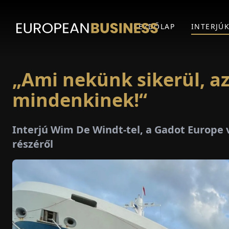
KEZDŐLAP
INTERJÚ
„Ami nekünk sikerül, a
mindenkinek!“
Interjú Wim De Windt-tel, a Gadot Europe 
részéről