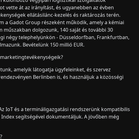
en különböző vegyipari logisztikai szolgáltatók
ot vette át az irányítást, és ugyanebben az évben
enységek ellátásilánc-kezelés és raktározás terén.
um a Gadot Group részeként működik, amely a kémiai
om műszakban dolgozunk, 140 saját és további 30
gi négy telephelyünkön - Düsseldorfban, Frankfurtban,
mazunk. Bevételünk 150 millió EUR.
s marketingtevékenységeik?
tunk, amelyik látogatja ügyfeleinket, és szervez
rendezvényen Berlinben is, és használjuk a közösségi
 IoT és a termináligazgatási rendszerünk kompatibilis
t Index segítségével dokumentáljuk. A jövőben még
?