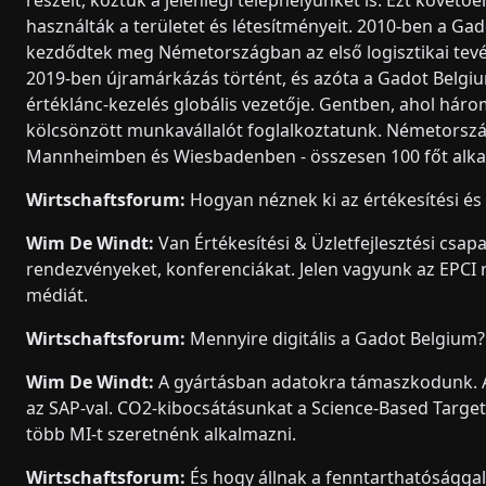
részeit, köztük a jelenlegi telephelyünket is. Ezt követő
használták a területet és létesítményeit. 2010-ben a Gad
kezdődtek meg Németországban az első logisztikai tevék
2019-ben újramárkázás történt, és azóta a Gadot Belgi
értéklánc-kezelés globális vezetője. Gentben, ahol hár
kölcsönzött munkavállalót foglalkoztatunk. Németorszá
Mannheimben és Wiesbadenben - összesen 100 főt alkal
Wirtschaftsforum:
Hogyan néznek ki az értékesítési é
Wim De Windt:
Van Értékesítési & Üzletfejlesztési csapa
rendezvényeket, konferenciákat. Jelen vagyunk az EPCI 
médiát.
Wirtschaftsforum:
Mennyire digitális a Gadot Belgium?
Wim De Windt:
A gyártásban adatokra támaszkodunk. Az
az SAP-val. CO2-kibocsátásunkat a Science-Based Targe
több MI-t szeretnénk alkalmazni.
Wirtschaftsforum:
És hogy állnak a fenntarthatósággal