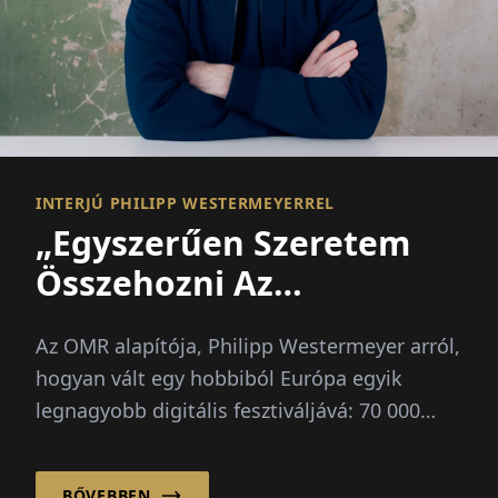
INTERJÚ PHILIPP WESTERMEYERREL
„Egyszerűen Szeretem
Összehozni Az
Embereket”
Az OMR alapítója, Philipp Westermeyer arról,
hogyan vált egy hobbiból Európa egyik
legnagyobb digitális fesztiváljává: 70 000
látogató, három irányadó kérdés, nincs
nagyszabású terv.
BŐVEBBEN