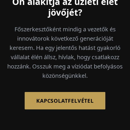
Ön alakítja az üzleti élet
jövőjét?
Főszerkesztőként mindig a vezetők és
innovátorok következő generációját
keresem. Ha egy jelentős hatást gyakorló
vállalat élén állsz, hívlak, hogy csatlakozz
hozzánk. Osszuk meg a víziódat befolyásos
közönségünkkel.
KAPCSOLATFELVÉTEL