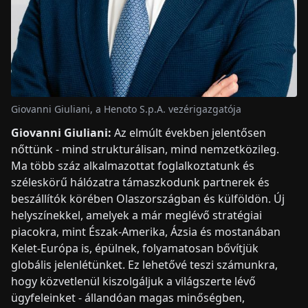
Giovanni Giuliani, a Henoto S.p.A. vezérigazgatója
Giovanni Giuliani:
Az elmúlt években jelentősen
nőttünk - mind strukturálisan, mind nemzetközileg.
Ma több száz alkalmazottat foglalkoztatunk és
széleskörű hálózatra támaszkodunk partnerek és
beszállítók körében Olaszországban és külföldön. Új
helyszínekkel, amelyek a már meglévő stratégiai
piacokra, mint Észak-Amerika, Ázsia és mostanában
Kelet-Európa is, épülnek, folyamatosan bővítjük
globális jelenlétünket. Ez lehetővé teszi számunkra,
hogy közvetlenül kiszolgáljuk a világszerte lévő
ügyfeleinket - állandóan magas minőségben,