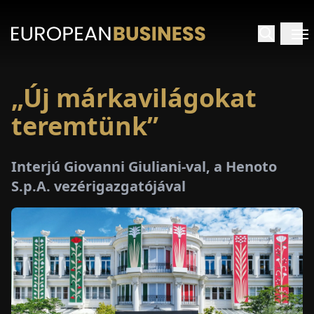
„Új márkavilágokat
EZDŐLAP
teremtünk”
NTERJÚK
Interjú Giovanni Giuliani-val, a Henoto
EKINTÉSEK
S.p.A. vezérigazgatójával
AKCIÓK
E-
PAPÍR
ÁSÁROK