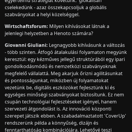
egyértelmű stratégiát követünk: 'glokálisan'
cselekedünk - azaz összekapcsoljuk a globális
szabványokat a helyi közelséggel.
Wirtschaftsforum:
Milyen kihívásokat látnak a
jelenlegi helyzetben a Henoto számára?
Giovanni Giuliani:
Legnagyobb kihívásunk a változás
- több szinten. Átfogó átalakulási folyamaton megyünk
keresztül: egy kézműves jellegű struktúrából egy ipari
gondolkodásmódú és nemzetközi szabványoknak
megfelelő vállalattá. Meg akarjuk őrizni agilitásunkat
és pontosságunkat, miközben új folyamatokat
vezetünk be, digitális eszközöket fejlesztünk ki és
egységes minőségi szabványokat biztosítunk. Ez nem
csupán technológiai fejlesztéseket igényel, hanem
szervezeti átgondolást is. Az innováció központi
szerepet játszik ebben. A szabadalmaztatott 'CoverUp'
rendszerünk példa a könnyűség, dizájn és
fenntarthatóság kombinációjára. Lehetővé teszi