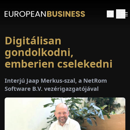
Digitálisan
EZDŐLAP
gondolkodni,
NTERJÚK
emberien cselekedni
EKINTÉSEK
Interjú Jaap Merkus-szal, a NetRom
Software B.V. vezérigazgatójával
AKCIÓK
E-
PAPÍR
ÁSÁROK