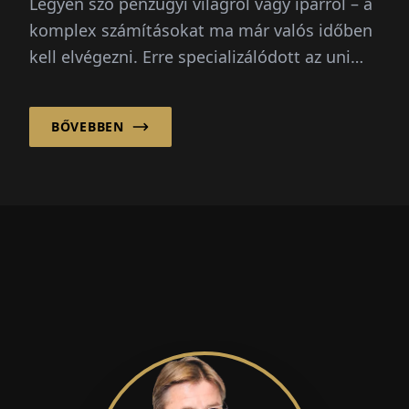
Legyen szó pénzügyi világról vagy iparról – a
komplex számításokat ma már valós időben
kell elvégezni. Erre specializálódott az uni
software plus GmbH: összekapcsolja az...
BŐVEBBEN