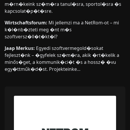
m�rn�keink sz�m�ra tanul�sra, sportol�sra �s
kapcsolat�p�t�sre.
Wirtschaftsforum:
Mi jellemzi ma a NetRom-ot – mi
k�l�nb�zteti meg �nt m�s
szoftversz�ll�t�kt�l?
Jaap Merkus:
Egyedi szoftvermegold�sokat
fejleszt�nk – �gyfelek sz�m�ra, akik �rt�kelik a
minős�get, a kommunik�ci�t �s a hossz� �vu
egy�ttműk�d�st. Projekteinke...