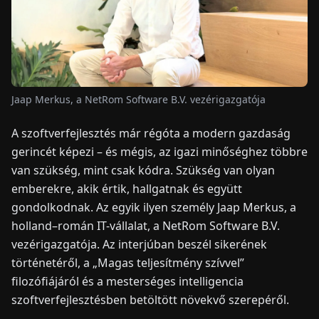
HÍREK
RÓLUNK
Jaap Merkus, a NetRom Software B.V. vezérigazgatója
EN
DE
FR
ES
IT
NL
PL
HU
A szoftverfejlesztés már régóta a modern gazdaság
gerincét képezi – és mégis, az igazi minőséghez többre
van szükség, mint csak kódra. Szükség van olyan
KAPCSOLAT
emberekre, akik értik, hallgatnak és együtt
gondolkodnak. Az egyik ilyen személy Jaap Merkus, a
holland–román IT-vállalat, a NetRom Software B.V.
vezérigazgatója. Az interjúban beszél sikerének
történetéről, a „Magas teljesítmény szívvel”
filozófiájáról és a mesterséges intelligencia
szoftverfejlesztésben betöltött növekvő szerepéről.