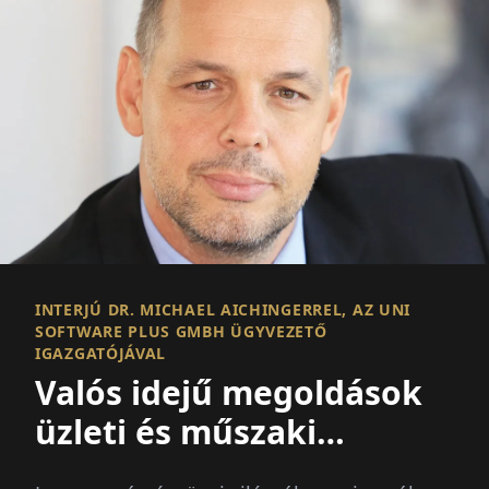
INTERJÚ DR. MICHAEL AICHINGERREL, AZ UNI
SOFTWARE PLUS GMBH ÜGYVEZETŐ
IGAZGATÓJÁVAL
Valós idejű megoldások
üzleti és műszaki
kérdésekben