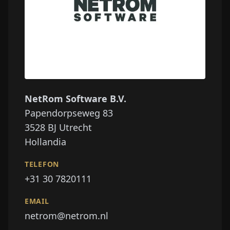
NetRom Software B.V.
Papendorpseweg 83
3528 BJ
Utrecht
Hollandia
TELEFON
+31 30 7820111
EMAIL
netrom@netrom.nl