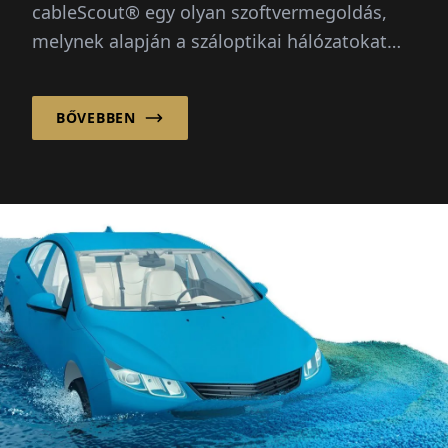
cableScout® egy olyan szoftvermegoldás,
melynek alapján a száloptikai hálózatokat
hatékonyan lehet kezelni és folyamatos
védelemben lehet részesíteni...
BŐVEBBEN