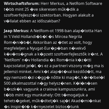
Wirtschaftsforum:
Herr Merkus, a NetRom Software
t�bb mint 25 �ve sikeresen műk�dik a
szoftverfejleszt�si szektorban. Hogyan alakult a
v�llalat ebben az időszakban?
Jaap Merkus:
A NetRom-ot 1998-ban alap�totta Han
in 't Veld Hollandi�b�l �s Mircea Negrila
Rom�ni�b�l. Akkoriban az �tlet az volt, hogy
megfeleljen a Nyugat-Eur�p�ban n�vekvő
k�v�ns�gnak a k�pzett szoftverfejlesztők ir�nt. A
'NetRom' n�v Hollandia �s Rom�nia k�z�tti
kapcsolatot jel�l, �s ez a partneri viszony m�g ma is
jellemzi minket. Ami k�t alap�t�val kezdőd�tt, ma
egy nemzetk�zi c�gg� nőtte ki mag�t, k�r�lbel�l
500 alkalmazottal n�gy helysz�nen. K�l�n�sen
b�szk�k vagyunk a craiovai kampuszunkra, ami
t�bb mint egy munkahely: Ott t�mogatjuk a
tehets�geket, műk�dtetj�k saj�t Akad�mi�nkat
�s inspir�l� k�rnyezetet biztos�tunk