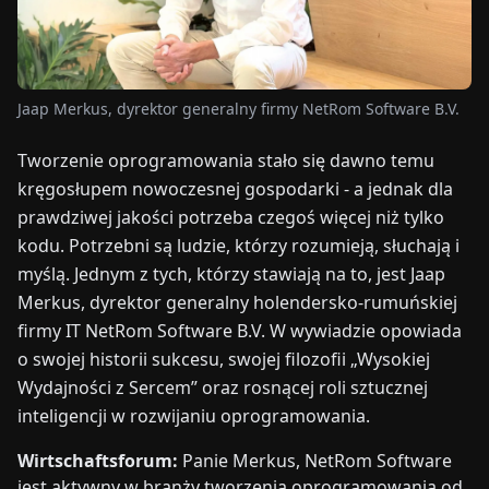
TARGI
UALNOŚCI
Jaap Merkus, dyrektor generalny firmy NetRom Software B.V.
O
Tworzenie oprogramowania stało się dawno temu
NAS
kręgosłupem nowoczesnej gospodarki - a jednak dla
prawdziwej jakości potrzeba czegoś więcej niż tylko
EN
DE
FR
ES
IT
NL
PL
HU
kodu. Potrzebni są ludzie, którzy rozumieją, słuchają i
myślą. Jednym z tych, którzy stawiają na to, jest Jaap
Merkus, dyrektor generalny holendersko-rumuńskiej
SKONTAKTUJ
SIĘ
firmy IT NetRom Software B.V. W wywiadzie opowiada
Z
o swojej historii sukcesu, swojej filozofii „Wysokiej
NAMI
Wydajności z Sercem” oraz rosnącej roli sztucznej
inteligencji w rozwijaniu oprogramowania.
Wirtschaftsforum:
Panie Merkus, NetRom Software
jest aktywny w branży tworzenia oprogramowania od