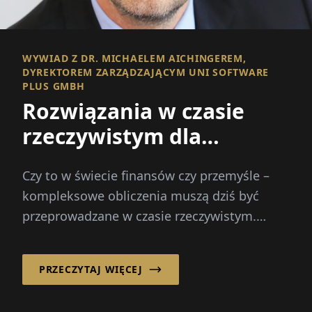
WYWIAD Z DR. MICHAELEM AICHINGEREM,
DYREKTOREM ZARZĄDZAJĄCYM UNI SOFTWARE
PLUS GMBH
Rozwiązania w czasie
rzeczywistym dla
gospodarki i techniki
Czy to w świecie finansów czy przemyśle –
kompleksowe obliczenia muszą dziś być
przeprowadzane w czasie rzeczywistym.
Specjalizuje się w tym uni software plus
GmbH: łączy...
PRZECZYTAJ WIĘCEJ