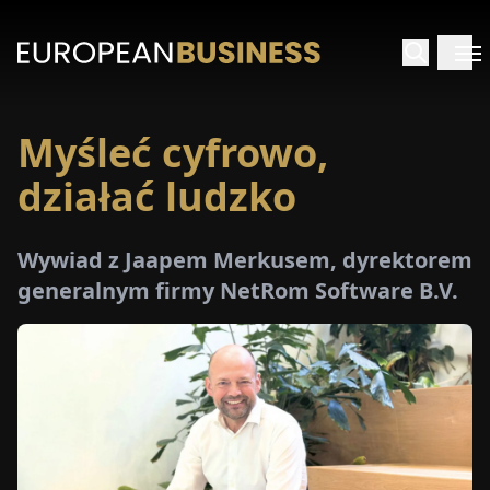
Myśleć cyfrowo,
STRONA
GŁÓWNA
działać ludzko
YWIADY
Wywiad z Jaapem Merkusem, dyrektorem
generalnym firmy NetRom Software B.V.
TRZEŻENIA
ROMOCJE
E-
PAPER