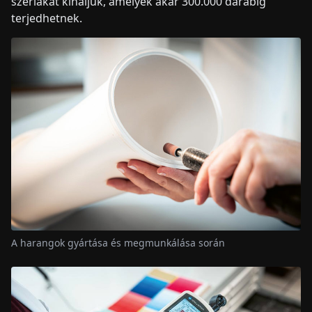
szériákat kínáljuk, amelyek akár 300.000 darabig
terjedhetnek.
A harangok gyártása és megmunkálása során