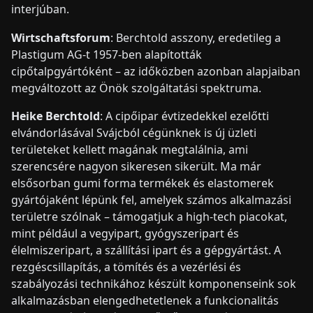
interjúban.
Wirtschaftsforum
: Berchtold asszony, eredetileg a
Plastigum AG-t 1957-ben alapították
cipőtalpgyártóként – az időközben azonban alapjaiban
megváltozott az Önök szolgáltatási spektruma.
Heike Berchtold
: A cipőipar évtizedekkel ezelőtti
elvándorlásával Svájcból cégünknek is új üzleti
területeket kellett magának megtalálnia, ami
szerencsére nagyon sikeresen sikerült. Ma már
elsősorban gumi forma termékek és elastomerek
gyártójaként lépünk fel, amelyek számos alkalmazási
területre szólnak – támogatjuk a high-tech piacokat,
mint például a vegyipart, gyógyszeripart és
élelmiszeripart, a szállítási ipart és a gépgyártást. A
rezgéscsillapítás, a tömítés és a vezérlési és
szabályozási technikához készült komponenseink sok
alkalmazásban elengedhetetlenek a funkcionalitás