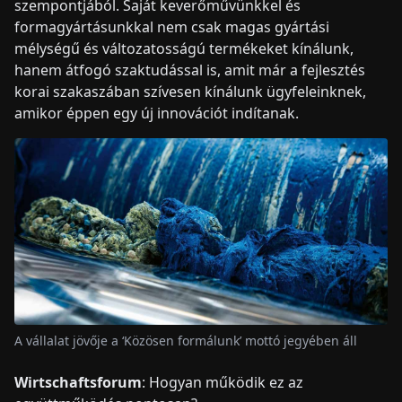
szempontjából. Saját keverőművünkkel és
formagyártásunkkal nem csak magas gyártási
mélységű és változatosságú termékeket kínálunk,
hanem átfogó szaktudással is, amit már a fejlesztés
korai szakaszában szívesen kínálunk ügyfeleinknek,
amikor éppen egy új innovációt indítanak.
A vállalat jövője a ‘Közösen formálunk’ mottó jegyében áll
Wirtschaftsforum
: Hogyan működik ez az