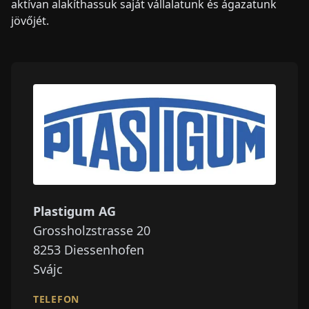
aktívan alakíthassuk saját vállalatunk és ágazatunk
jövőjét.
Plastigum AG
Grossholzstrasse 20
8253
Diessenhofen
Svájc
TELEFON