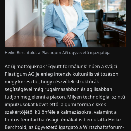
HÍREK
RÓLUNK
EN
DE
FR
ES
IT
NL
PL
HU
Heike Berchtold, a Plastigum AG ügyvezető igazgatója
Az új mottójuknak 'Együtt formálunk' hűen a svájci
KAPCSOLAT
Plastigum AG jelenleg intenzív kulturális változáson
megy keresztül, hogy részvételi struktúrák
segítségével még rugalmasabban és agilisabban
tudjon megjelenni a piacon. Milyen technológiai szintű
impulzusokat követ ettől a gumi forma cikkek
szakértőjétől különféle alkalmazásokra, valamint a
fontos fenntarthatósági témákat is bemutatta Heike
Berchtold, az ügyvezető igazgató a Wirtschaftsforum-