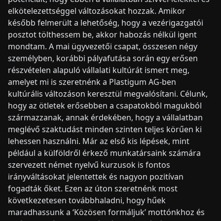
elkötelezettséggel változásokat hozzak. Amikor
később felmerült a lehetőség, hogy a vezérigazgatói
posztot tölthessem be, akkor habozás nélkül igent
mondtam. A mai ügyvezetői csapat, összesen négy
személyben, korábbi pályafutása során egy erősen
részvételen alapuló vállalati kultúrát ismert meg,
amelyet mi is szeretnénk a Plastigum AG-ben
kultúrális változáson keresztül megvalósítani. Célunk,
hogy az ötletek erősebben a csapatokból magukból
származzanak, annak érdekében, hogy a vállalatban
meglévő szaktudást minden szinten teljes körűen ki
lehessen használni. Már az első kis lépések, mint
például a külföldről érkező munkatársaink számára
szervezett német nyelvű kurzusok is fontos
irányváltásokat jelentettek és nagyon pozitívan
fogadták őket. Ezen az úton szeretnénk most
következetesen továbbhaladni, hogy hűek
maradhassunk a ‘Közösen formáljuk’ mottónkhoz és