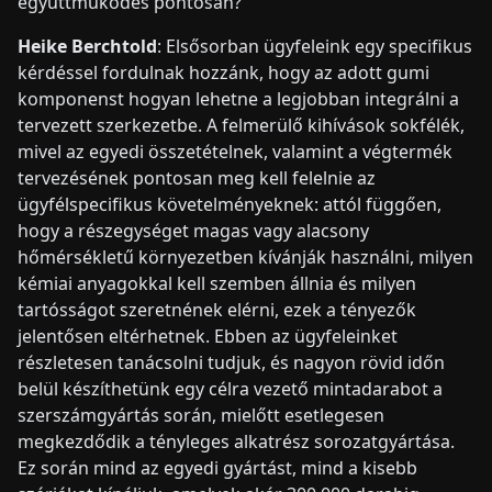
együttműködés pontosan?
Heike Berchtold
: Elsősorban ügyfeleink egy specifikus
kérdéssel fordulnak hozzánk, hogy az adott gumi
komponenst hogyan lehetne a legjobban integrálni a
tervezett szerkezetbe. A felmerülő kihívások sokfélék,
mivel az egyedi összetételnek, valamint a végtermék
tervezésének pontosan meg kell felelnie az
ügyfélspecifikus követelményeknek: attól függően,
hogy a részegységet magas vagy alacsony
hőmérsékletű környezetben kívánják használni, milyen
kémiai anyagokkal kell szemben állnia és milyen
tartósságot szeretnének elérni, ezek a tényezők
jelentősen eltérhetnek. Ebben az ügyfeleinket
részletesen tanácsolni tudjuk, és nagyon rövid időn
belül készíthetünk egy célra vezető mintadarabot a
szerszámgyártás során, mielőtt esetlegesen
megkezdődik a tényleges alkatrész sorozatgyártása.
Ez során mind az egyedi gyártást, mind a kisebb