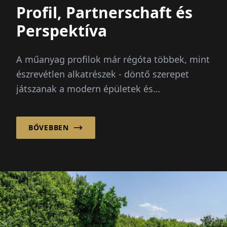
Profil, Partnerschaft és
Perspektíva
A műanyag profilok már régóta többek, mint
észrevétlen alkatrészek - döntő szerepet
játszanak a modern épületek és
technológiák hatékonyságában,
kényelmében és tartósságában. CF...
BŐVEBBEN