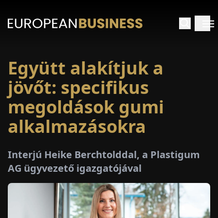
Együtt alakítjuk a
EZDŐLAP
jövőt: specifikus
NTERJÚK
megoldások gumi
alkalmazásokra
EKINTÉSEK
AKCIÓK
Interjú Heike Berchtolddal, a Plastigum
AG ügyvezető igazgatójával
E-
PAPÍR
ÁSÁROK