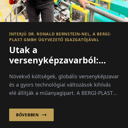
INTERJÚ DR. RONALD BERNSTEIN-NEL, A BERGI-
PLAST GMBH ÜGYVEZETŐ IGAZGATÓJÁVAL
Utak a
versenyképzavarból:
Automatizálás,
Növekvő költségek, globális versenyképzavar
diverzifikáció, előrelépés
és a gyors technológiai változások kihívás
elé állítják a műanyagipart. A BERGI-PLAST
GmbH...
BŐVEBBEN