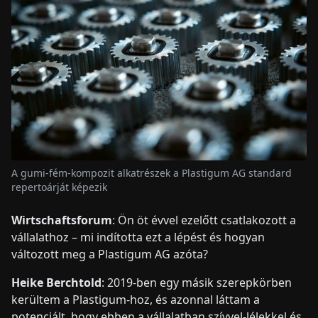
A gumi-fém-kompozit alkatrészek a Plastigum AG standard
repertoárját képezik
Wirtschaftsforum
: Ön öt évvel ezelőtt csatlakozott a
vállalathoz – mi indította ezt a lépést és hogyan
változott meg a Plastigum AG azóta?
Heike Berchtold
: 2019-ben egy másik szerepkörben
kerültem a Plastigum-hoz, és azonnal láttam a
potenciált, hogy ebben a vállalatban szívvel-lélekkel és