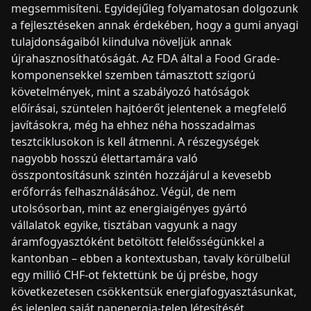
megsemmisíteni. Egyidejűleg folyamatosan dolgozunk
a fejlesztéseken annak érdekében, hogy a gumi anyagi
tulajdonságaiból kiindulva növeljük annak
újrahasznosíthatóságát. Az FDA által a Food Grade-
komponensekkel szemben támasztott szigorú
követelmények, mint a szabályozó hatóságok
előírásai, szüntelen hajtóerőt jelentenek a megfelelő
javításokra, még ha ehhez néha hosszadalmas
tesztciklusokon is kell átmenni. A részegységek
nagyobb hosszú élettartamára való
összpontosításunk szintén hozzájárul a kevesebb
erőforrás felhasználásához. Végül, de nem
utolsósorban, mint az energiaigényes gyártó
vállalatok egyike, tisztában vagyunk a nagy
áramfogyasztóként betöltött felelősségünkkel a
kantonban – ebben a kontextusban, tavaly körülbelül
egy millió CHF-ot fektettünk be új présbe, hogy
következetesen csökkentsük energiafogyasztásunkat,
és jelenleg saját napenergia-telep létesítését