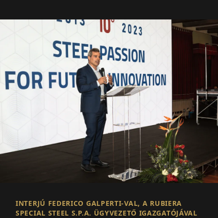
INTERJÚ FEDERICO GALPERTI-VAL, A RUBIERA
SPECIAL STEEL S.P.A. ÜGYVEZETŐ IGAZGATÓJÁVAL