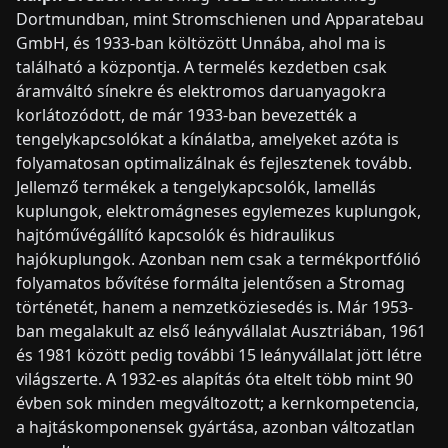
Dortmundban, mint Stromschienen und Apparatebau
GmbH, és 1933-ban költözött Unnába, ahol ma is
található a központja. A termelés kezdetben csak
áramváltó sínekre és elektromos daruanyagokra
korlátozódott, de már 1933-ban bevezették a
tengelykapcsolókat a kínálatba, amelyeket azóta is
folyamatosan optimalizálnak és fejlesztenek tovább.
Jellemző termékek a tengelykapcsolók, lamellás
kuplungok, elektromágneses egylemezes kuplungok,
hajtóművégállító kapcsolók és hidraulikus
hajókuplungok. Azonban nem csak a termékportfólió
folyamatos bővítése formálta jelentősen a Stromag
történetét, hanem a nemzetköziesedés is. Már 1953-
ban megalakult az első leányvállalat Ausztriában, 1961
és 1981 között pedig további 15 leányvállalat jött létre
világszerte. A 1932-es alapítás óta eltelt több mint 90
évben sok minden megváltozott; a kernkompetencia,
a hajtáskomponensek gyártása, azonban változatlan