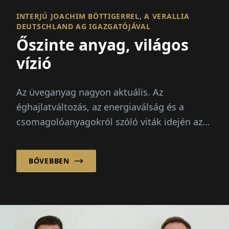
INTERJÚ JOACHIM BÖTTIGERREL, A VERALLIA
DEUTSCHLAND AG IGAZGATÓJÁVAL
Őszinte anyag, világos
vízió
Az üveganyag nagyon aktuális. Az
éghajlatváltozás, az energiaválság és a
csomagolóanyagokról szóló viták idején az
anyag a reflektorfényben áll: végtelenül
újrahasznosítható...
BŐVEBBEN