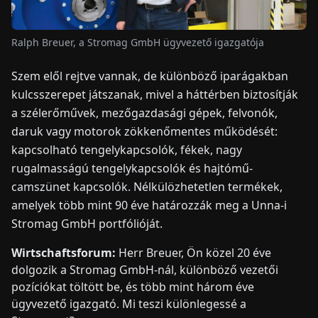
HÍREK
Ralph Breuer, a Stromag GmbH ügyvezető igazgatója
Szem elől rejtve vannak, de különböző iparágakban
RÓLUNK
kulcsszerepet játszanak, mivel a háttérben biztosítják
a szélerőművek, mezőgazdasági gépek, felvonók,
EN
DE
FR
ES
IT
NL
PL
HU
daruk vagy motorok zökkenőmentes működését:
kapcsolható tengelykapcsolók, fékek, nagy
rugalmasságú tengelykapcsolók és hajtómű-
KAPCSOLAT
camszünet kapcsolók. Nélkülözhetetlen termékek,
amelyek több mint 90 éve határozzák meg a Unna-i
Stromag GmbH portfólióját.
Wirtschaftsforum:
Herr Breuer, Ön közel 20 éve
dolgozik a Stromag GmbH-nál, különböző vezetői
pozíciókat töltött be, és több mint három éve
ügyvezető igazgató. Mi teszi különlegessé a