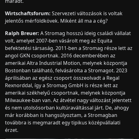
maradt.
Wirtschaftsforum:
Szervezeti változások is voltak
jelentős mérföldkövek. Miként áll ma a cég?
Ralph Breuer:
A Stromag hosszú ideig családi vállalat
volt, amelyet 2007-ben vásárolt meg az Equita
befektetési társaság. 2011-ben a Stromag része lett az
angol GKN csoportnak. 2016 decemberében az
amerikai Altra Industrial Motion, melynek központja
Bostonban található, felvásárolta a Stromagot. 2023
áprilisában az egész csoport összeolvadt a Regal
Rexnorddal, így a Stromag GmbH is része lett az
amerikai székhelyű csoportnak, melynek központja
Milwaukee-ban van. Az átvétel nagy változást jelentett
és nem utolsósorban kultúraváltással járt. De, ahogy
már korábban is hangsúlyoztam, a Stromagban
továbbra is megmaradt egy tipikus középvállalati
érzet.