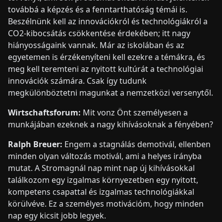
továbbá a képzés és a fenntarthatóság témái is.
Beszélnünk kell az innovációkról és technológiákról a
CO2-kibocsátás csökkentése érdekében; itt nagy
hiányosságaink vannak. Már az iskolában és az
egyetemen is érzékenyíteni kell ezekre a témákra, és
meg kell teremteni az nyitott kultúrát a technológiai
innovációk számára. Csak így tudunk
megkülönböztetni magunkat a nemzetközi versenytől.
Wirtschaftsforum:
Mit vonz Önt személyesen a
munkájában ezeknek a nagy kihívásoknak a fényében?
Ralph Breuer:
Engem a stagnálás demotivál, ellenben
minden olyan változás motivál, ami a helyes irányba
mutat. A Stromagnál nap mint nap új kihívásokkal
találkozom egy izgalmas környezetben egy nyitott,
kompetens csapattal és izgalmas technológiákkal
körülvéve. Ez a személyes motivációm, hogy minden
nap egy kicsit jobb legyek.