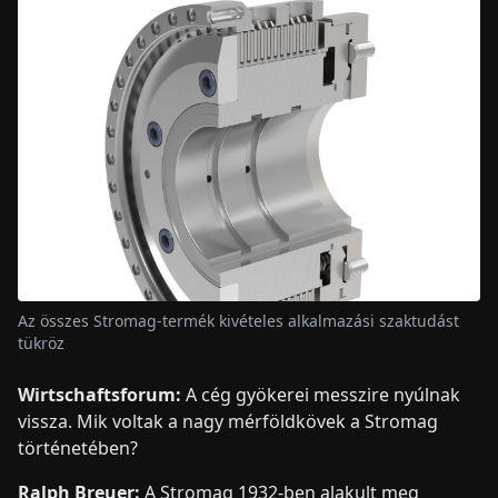
Az összes Stromag-termék kivételes alkalmazási szaktudást
tükröz
Wirtschaftsforum:
A cég gyökerei messzire nyúlnak
vissza. Mik voltak a nagy mérföldkövek a Stromag
történetében?
Ralph Breuer:
A Stromag 1932-ben alakult meg