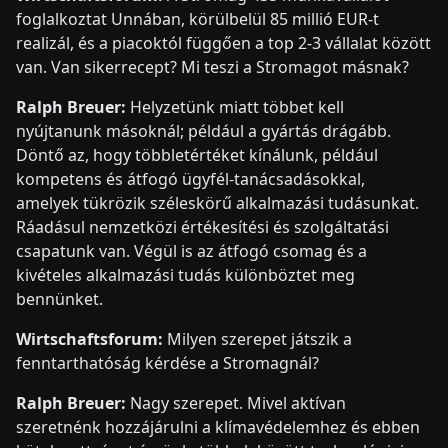
foglalkoztat Unnában, körülbelül 85 millió EUR-t
realizál, és a piacoktól függően a top 2-3 vállalat között
van. Van sikerrecept? Mi teszi a Stromagot másnak?
Ralph Breuer:
Helyzetünk miatt többet kell
nyújtanunk másoknál; például a gyártás drágább.
Döntő az, hogy többletértéket kínálunk, például
kompetens és átfogó ügyfél-tanácsadásokkal,
amelyek tükrözik széleskörű alkalmazási tudásunkat.
Ráadásul nemzetközi értékesítési és szolgáltatási
csapatunk van. Végül is az átfogó csomag és a
kivételes alkalmazási tudás különböztet meg
bennünket.
Wirtschaftsforum:
Milyen szerepet játszik a
fenntarthatóság kérdése a Stromagnál?
Ralph Breuer:
Nagy szerepet. Mivel aktívan
szeretnénk hozzájárulni a klímavédelemhez és ebben