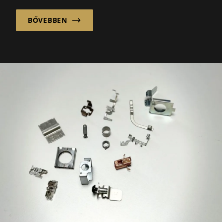
megoldásokat raktár alkalmazásokhoz...
BŐVEBBEN