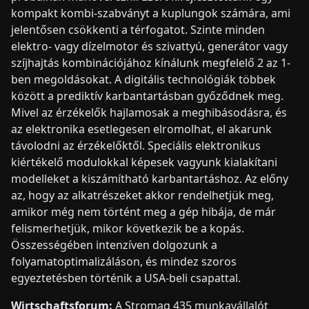
kompakt kombi-szabványt a kuplungok számára, ami
jelentősen csökkenti a térfogatot. Szinte minden
elektro- vagy dízelmotor és szivattyú, generátor vagy
szíjhajtás kombinációjához kínálunk megfelelő 2 az 1-
ben megoldásokat. A digitális technológiák többek
között a prediktív karbantartásban győződnek meg.
Mivel az érzékelők hajlamosak a meghibásodásra, és
az elektronika esetlegesen elromolhat, el akarunk
távolodni az érzékelőktől. Speciális elektronikus
kiértékelő modulokkal képesek vagyunk kialakítani
modelleket a kiszámítható karbantartáshoz. Az előny
az, hogy az alkatrészeket akkor rendelhetjük meg,
amikor még nem történt meg a gép hibája, de már
felismerhetjük, mikor következik be a kopás.
Összességében intenzíven dolgozunk a
folyamatoptimalizáláson, és mindez szoros
egyeztetésben történik a USA-beli csapattal.
Wirtschaftsforum:
A Stromag 435 munkavállalót