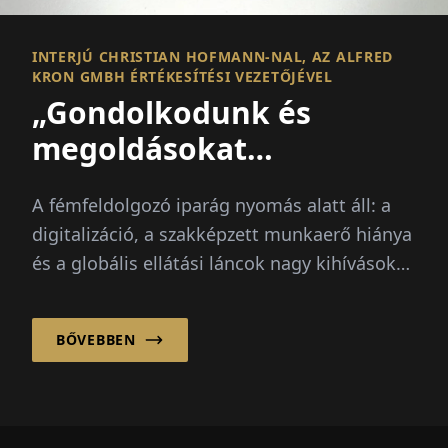
INTERJÚ CHRISTIAN HOFMANN-NAL, AZ ALFRED
KRON GMBH ÉRTÉKESÍTÉSI VEZETŐJÉVEL
„Gondolkodunk és
megoldásokat
szolgáltatunk”
A fémfeldolgozó iparág nyomás alatt áll: a
digitalizáció, a szakképzett munkaerő hiánya
és a globális ellátási láncok nagy kihívások
elé állítják a vállalatokat...
BŐVEBBEN