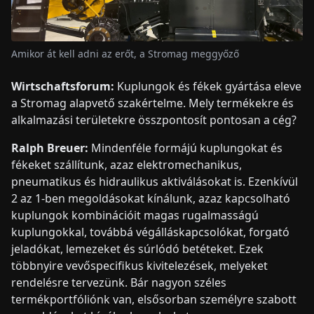
Amikor át kell adni az erőt, a Stromag meggyőző
Wirtschaftsforum:
Kuplungok és fékek gyártása eleve
a Stromag alapvető szakértelme. Mely termékekre és
alkalmazási területekre összpontosít pontosan a cég?
Ralph Breuer:
Mindenféle formájú kuplungokat és
fékeket szállítunk, azaz elektromechanikus,
pneumatikus és hidraulikus aktiválásokat is. Ezenkívül
2 az 1-ben megoldásokat kínálunk, azaz kapcsolható
kuplungok kombinációit magas rugalmasságú
kuplungokkal, továbbá végálláskapcsolókat, forgató
jeladókat, lemezeket és súrlódó betéteket. Ezek
többnyire vevőspecifikus kivitelezések, melyeket
rendelésre tervezünk. Bár nagyon széles
termékportfóliónk van, elsősorban személyre szabott