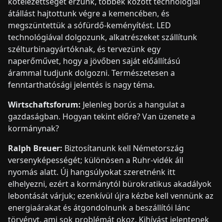
kötelezettséget érzünk, többek között technológiai
átállást hajtottunk végre a kemencében, és
megszüntettük a sófürdő-keményítést. LED
technológiával dolgozunk, alkatrészeket szállítunk
szélturbinagyártóknak, és tervezünk egy
naperőművet, hogy a jövőben saját előállítású
árammal tudjunk dolgozni. Természetesen a
fenntarthatósági jelentés is nagy téma.
Wirtschaftsforum:
Jelenleg borús a hangulat a
gazdaságban. Hogyan tekint előre? Van üzenete a
kormánynak?
Ralph Breuer:
Biztosítanunk kell Németország
versenyképességét; különösen a Ruhr-vidék áll
nyomás alatt. Új hangsúlyokat szeretnénk itt
elhelyezni, ezért a kormánytól bürokratikus akadályok
lebontását várjuk; ezenkívül újra kézbe kell vennünk az
energiaárakat és átgondolnunk a beszállítói lánc
törvényt, ami sok problémát okoz. Kihívást jelentenek