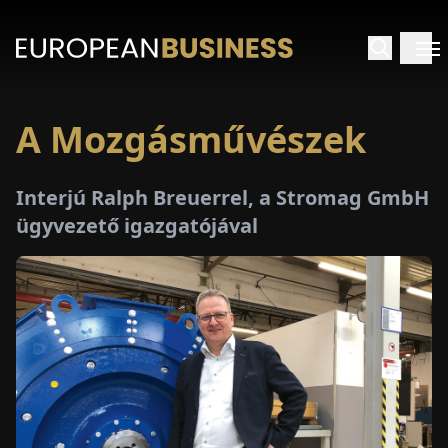
A Mozgásművészek
EZDŐLAP
Interjú Ralph Breuerrel, a Stromag GmbH
NTERJÚK
ügyvezető igazgatójával
EKINTÉSEK
AKCIÓK
E-
PAPÍR
ÁSÁROK