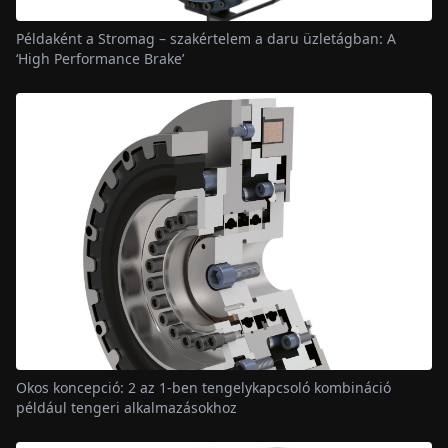
Példaként a Stromag – szakértelem a daru üzletágban: A
‘High Performance Brake’
Okos koncepció: 2 az 1-ben tengelykapcsoló kombináció
például tengeri alkalmazásokhoz