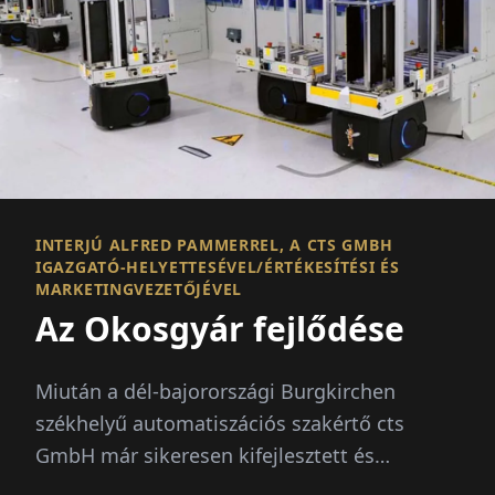
INTERJÚ ALFRED PAMMERREL, A CTS GMBH
IGAZGATÓ-HELYETTESÉVEL/ÉRTÉKESÍTÉSI ÉS
MARKETINGVEZETŐJÉVEL
Az Okosgyár fejlődése
Miután a dél-bajorországi Burgkirchen
székhelyű automatiszációs szakértő cts
GmbH már sikeresen kifejlesztett és
implementált intelligens automatisációs