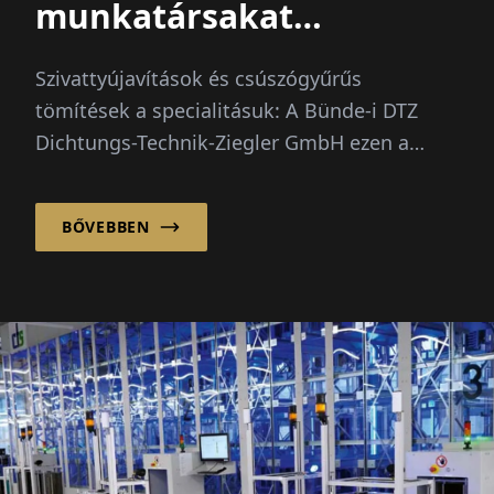
munkatársakat
alkalmazunk
Szivattyújavítások és csúszógyűrűs
tömítések a specialitásuk: A Bünde-i DTZ
Dichtungs-Technik-Ziegler GmbH ezen a
területen évtizedes E...
BŐVEBBEN