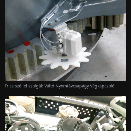
Friss széllel szolgál: Váltó-Nyomtávcsapágy Végkapcsoló