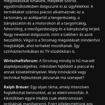
megoldásokat kínálunk, melyeket szoros
együttműködésben dolgozunk ki az ügyfelekkel. A
termékeket számos piacon alkalmaznak; ez a
tartomány az acélipartól a tengerészetig, a
bányászaton és a motorokon át a targoncákig,
felvonókig, a mezőgazdaságig és a bányászatig terjed.
Nagy nevekkel dolgozunk, mint a Liebherr és azok
beszállítói. Végül is a Stromag megoldásait mindenhol
megtalálják, ahol terheket mozdítanak. Így
színháztechnikában és TV-stúdiókban is.
Wirtschaftsforum:
A Stromag mindig is hű maradt
alapképességeihez, miközben fejlődött a piaccal és
annak követelményeivel. Mely innovációk vagy
technikai fejlesztések játszanak ma szerepet?
Ralph Breuer:
Egy olyan téma, amely intenzíven
foglalkoztat bennünket, az az elektromosítás. A
kikötőkben egyre inkább csak elektromosan
próbálnak manőverezni. Ezért kifejlesztettünk egy