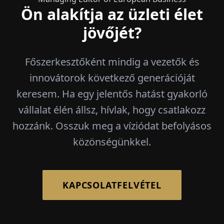
Ön alakítja az üzleti élet
jövőjét?
Főszerkesztőként mindig a vezetők és
innovátorok következő generációját
keresem. Ha egy jelentős hatást gyakorló
vállalat élén állsz, hívlak, hogy csatlakozz
hozzánk. Osszuk meg a víziódat befolyásos
közönségünkkel.
KAPCSOLATFELVÉTEL