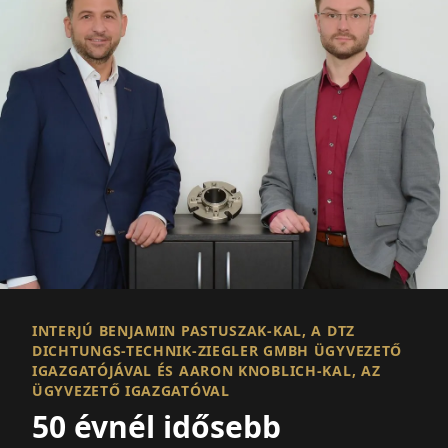
INTERJÚ BENJAMIN PASTUSZAK-KAL, A DTZ
DICHTUNGS-TECHNIK-ZIEGLER GMBH ÜGYVEZETŐ
IGAZGATÓJÁVAL ÉS AARON KNOBLICH-KAL, AZ
ÜGYVEZETŐ IGAZGATÓVAL
50 évnél idősebb