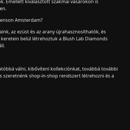
. Emellett kiválasztott szakmai vásárokon is
en.
Venson Amsterdam?
k, az ezüst és az arany újrahasznosíthatók, és
h keretein belül létrehoztuk a Blush Lab Diamonds
ll.
óbbá válni, kibővíteni kollekciónkat, továbbá további
s szeretnénk shop-in-shop rendszert létrehozni és a