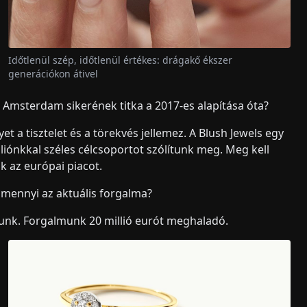
Időtlenül szép, időtlenül értékes: drágakő ékszer
generációkon átivel
Amsterdam sikerének titka a 2017-es alapítása óta?
t a tisztelet és a törekvés jellemez. A Blush Jewels egy
iónkkal széles célcsoportot szólítunk meg. Meg kell
k az európai piacot.
 mennyi az aktuális forgalma?
tunk. Forgalmunk 20 millió eurót meghaladó.