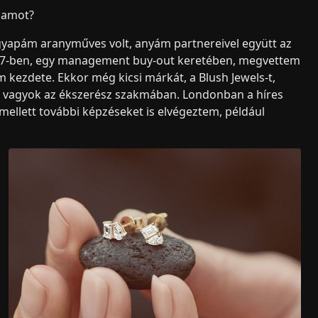
damot?
yapám aranyműves volt, anyám partnereivel együtt az
2017-ben, egy management buy-out keretében, megvettem
kezdete. Ekkor még kicsi márkát, a Blush Jewels-t,
n vagyok az ékszerész szakmában. Londonban a híres
ellett további képzéseket is elvégeztem, például