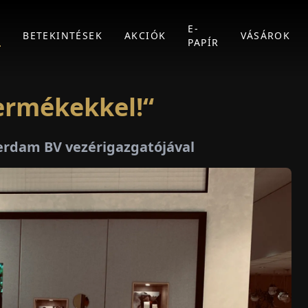
E-
K
BETEKINTÉSEK
AKCIÓK
VÁSÁROK
PAPÍR
ermékekkel!“
terdam BV vezérigazgatójával