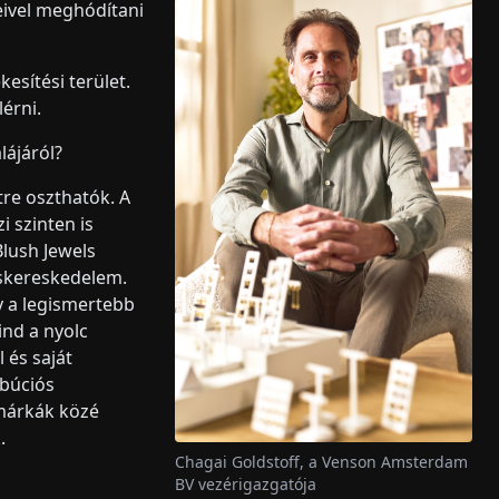
eivel meghódítani
sítési terület.
érni.
ájáról?
re oszthatók. A
i szinten is
Blush Jewels
kiskereskedelem.
y a legismertebb
ind a nyolc
 és saját
ibúciós
 márkák közé
.
Chagai Goldstoff, a Venson Amsterdam
BV vezérigazgatója