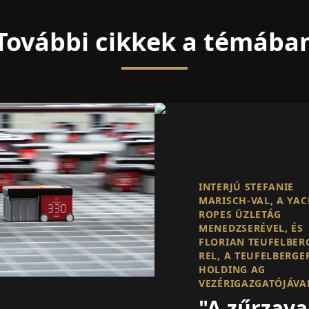
További cikkek a témába
INTERJÚ STEFANIE
MARISCH-VAL, A YA
ROPES ÜZLETÁG
MENEDZSERÉVEL, ÉS
FLORIAN TEUFELBER
REL, A TEUFELBERGE
HOLDING AG
VEZÉRIGAZGATÓJÁVA
"A zűrzava