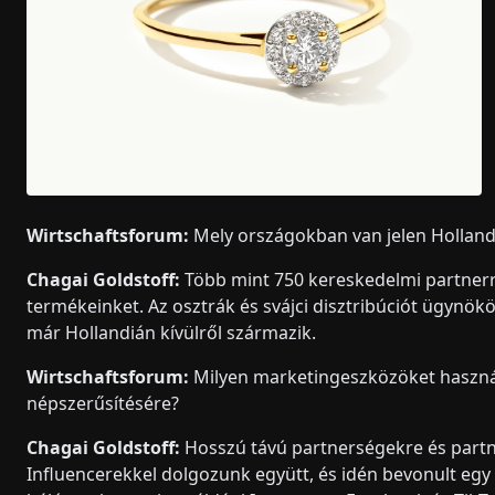
Wirtschaftsforum:
Mely országokban van jelen Hollandi
Chagai Goldstoff:
Több mint 750 kereskedelmi partnerre
termékeinket. Az osztrák és svájci disztribúciót ügynök
már Hollandián kívülről származik.
Wirtschaftsforum:
Milyen marketingeszközöket haszná
népszerűsítésére?
Chagai Goldstoff:
Hosszú távú partnerségekre és part
Influencerekkel dolgozunk együtt, és idén bevonult egy