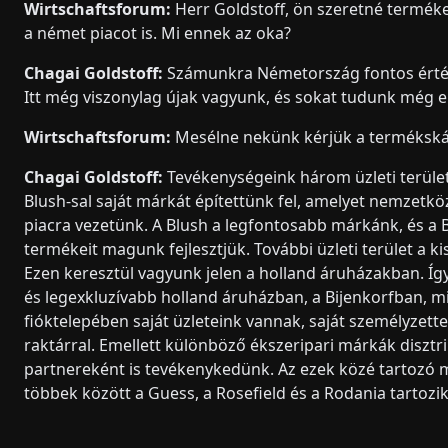
Wirtschaftsforum:
Herr Goldstoff, ön szeretné termék
a német piacot is. Mi ennek az oka?
Chagai Goldstoff:
Számunkra Németország fontos értéke
Itt még viszonylag újak vagyunk, és sokat tudunk még el
Wirtschaftsforum:
Mesélne nekünk kérjük a termékskál
Chagai Goldstoff:
Tevékenységeink három üzleti terület
Blush-sal saját márkát építettünk fel, amelyet nemzetköz
piacra vezetünk. A Blush a legfontosabb márkánk, és a 
termékeit magunk fejlesztjük. További üzleti terület a 
Ezen keresztül vagyunk jelen a holland áruházakban. Íg
és legexkluzívabb holland áruházban, a Bijenkorfban, m
fióktelepében saját üzleteink vannak, saját személyzettel
raktárral. Emellett különböző ékszeripari márkák disztr
partnereként is tevékenykedünk. Az ezek közé tartozó
többek között a Guess, a Rosefield és a Rodania tartozik