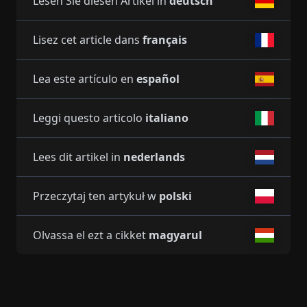
Lesen Sie diesen Artikel in
deutsch
Lisez cet article dans
français
Lea este artículo en
español
Leggi questo articolo
italiano
Lees dit artikel in
nederlands
Przeczytaj ten artykuł w
polski
Olvassa el ezt a cikket
magyarul