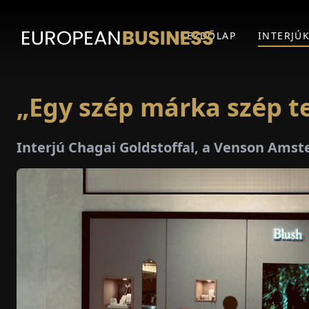
KEZDŐLAP
INTERJÚ
„Egy szép márka szép t
Interjú Chagai Goldstoffal, a Venson Ams