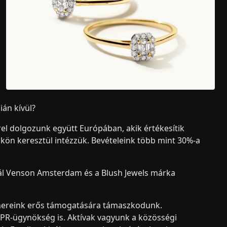
án kívül?
l dolgozunk együtt Európában, akik értékesítik
ökön keresztül intézzük. Bevételeink több mint 30%-a
l Venson Amsterdam és a Blush Jewels márka
nereink erős támogatására támaszkodunk.
 PR-ügynökség is. Aktívak vagyunk a közösségi