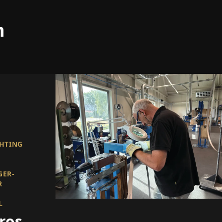
n
CHTING
GER-
R
L
ros