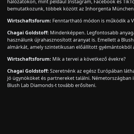
hálózatokon, mint például Instagram, Facebook és TikTok
bemutatkozunk, többek között az Inhorgenta München
Wirtschaftsforum:
Fenntartható módon is működik a 
Chagai Goldstoff:
Mindenképpen. Legfontosabb anyagain
használunk újrahasznosított aranyat is. Emellett a Blus
almárkát, amely szintetikusan előállított gyémántokból á
Wirtschaftsforum:
Mik a tervei a következő évekre?
Chagai Goldstoff:
Szeretnénk az egész Európában láthat
jó ügynököket és partnereket találni. Németországban i
Blush Lab Diamonds-t tovább erősíteni.