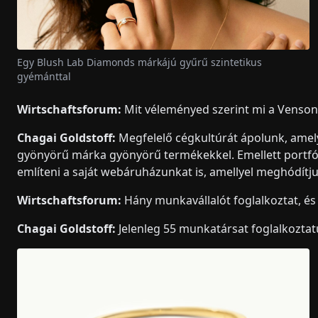
Egy Blush Lab Diamonds márkájú gyűrű szintetikus
gyémánttal
Wirtschaftsforum:
Mit véleményed szerint mi a Venson 
Chagai Goldstoff:
Megfelelő cégkultúrát ápolunk, amelye
gyönyörű márka gyönyörű termékekkel. Emellett portfól
említeni a saját webáruházunkat is, amellyel meghódítju
Wirtschaftsforum:
Hány munkavállalót foglalkoztat, és
Chagai Goldstoff:
Jelenleg 55 munkatársat foglalkozta