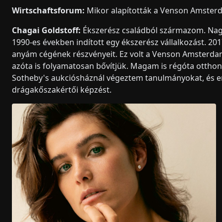
Wirtschaftsforum:
Mikor alapították a Venson Amster
Chagai Goldstoff:
Ékszerész családból származom. Nag
1990-es években indított egy ékszerész vállalkozást. 
anyám cégének részvényeit. Ez volt a Venson Amsterdam 
azóta is folyamatosan bővítjük. Magam is régóta ottho
Sotheby's aukciósháznál végeztem tanulmányokat, és em
drágakőszakértői képzést.