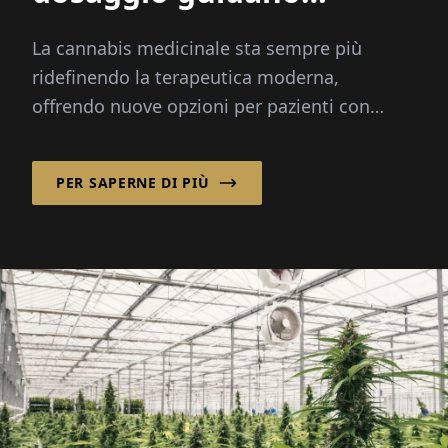
l'innovazione nella
La cannabis medicinale sta sempre più
cannabis medicinale
ridefinendo la terapeutica moderna,
offrendo nuove opzioni per pazienti con
dolore cronico, cancro e altre condizioni
gravi...
PER SAPERNE DI PIÙ