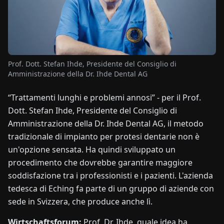
NOTIZIE
CHI
Prof. Dott. Stefan Ihde, Presidente del Consiglio di
SIAMO
Amministrazione della Dr. Ihde Dental AG
“Trattamenti lunghi e problemi annosi” - per il Prof.
EN
DE
FR
ES
IT
NL
PL
HU
Dott. Stefan Ihde, Presidente del Consiglio di
Amministrazione della Dr. Ihde Dental AG, il metodo
CONTATTACI
tradizionale di impianto per protesi dentarie non è
un'opzione sensata. Ha quindi sviluppato un
procedimento che dovrebbe garantire maggiore
soddisfazione tra i professionisti e i pazienti. L'azienda
tedesca di Eching fa parte di un gruppo di aziende con
sede in Svizzera, che produce anche lì.
Wirtschaftsforum:
Prof. Dr. Ihde, quale idea ha