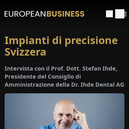
Impianti di precisione
HOME
Svizzera
TERVISTE
Intervista con il Prof. Dott. Stefan Ihde,
FONDIMENTI
Presidente del Consiglio di
Amministrazione della Dr. Ihde Dental AG
PECIALI
E-
PAPER
FIERE