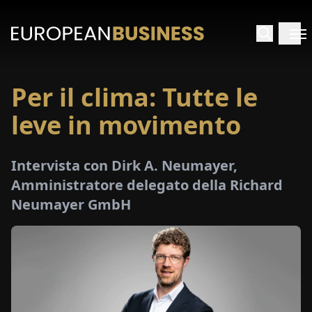
Per il clima: Tutte le
HOME
leve in movimento
TERVISTE
Intervista con Dirk A. Neumayer,
FONDIMENTI
Amministratore delegato della Richard
Neumayer GmbH
PECIALI
E-
PAPER
FIERE