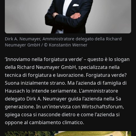
NOTIZIE
CHI
Dirk A. Neumayer, Amministratore delegato della Richard
SIAMO
Neumayer GmbH / © Konstantin Werner
‘Innoviamo nella forgiatura verde’ – questo è lo slogan
EN
DE
FR
ES
IT
NL
PL
HU
della Richard Neumayer GmbH, specializzata nella
tecnica di forgiatura e lavorazione. Forgiatura verde?
CONTATTACI
Suona inizialmente strano. Ma l'azienda di famiglia di
Hausach lo intende seriamente. L'amministratore
delegato Dirk A. Neumayer guida l'azienda nella 5a
generazione. In un'intervista con Wirtschaftsforum,
spiega cosa si nasconde dietro e come l'azienda si
oppone al cambiamento climatico.