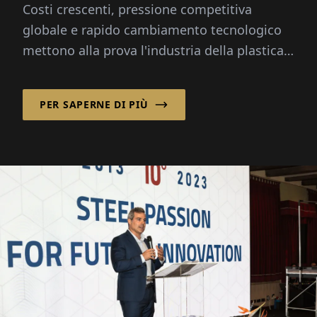
Costi crescenti, pressione competitiva
diversificare, avanzare
globale e rapido cambiamento tecnologico
mettono alla prova l'industria della plastica.
La BERGI-PLAST GmbH...
PER SAPERNE DI PIÙ