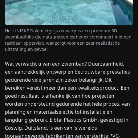
NIEUWS
Het UNIEKE Dolomietgrijs ontwerp is een premium 3D
OVER
zwembadfolie die natuursteen esthetiek combineert met een
ONS
tastbaar oppervlak, wat zorgt voor een zeer realistische
uitstraling en gevoel
EN
DE
FR
ES
IT
NL
PL
HU
Wat verwacht u van een zwembad? Duurzaamheid,
een aantrekkelijk ontwerp en betrouwbare prestaties
gedurende vele jaren zijn zeker belangrijk. Dit
NEEM
CONTACT
bereiken vereist meer dan een kwaliteitsproduct. Een
OP
goed resultaat is afhankelijk van hoe projecten
worden ondersteund gedurende het hele proces, van
planning en materiaalselectie tot installatie en
langdurig gebruik. Elbtal Plastics GmbH, gevestigd in
Coswig, Duitsland, is een van 's werelds
toonaangevende fabrikanten van versterkte PVC-