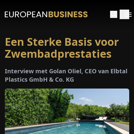
Een Sterke Basis voor
RTPAGINA
Zwembadprestaties
TERVIEWS
Interview met Golan Oliel, CEO van Elbtal
ZICHTEN
Plastics GmbH & Co. KG
PECIALS
E-
PAPIER
EURZEN