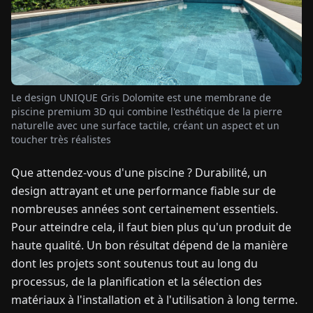
TUALITÉS
À
PROPOS
Le design UNIQUE Gris Dolomite est une membrane de
piscine premium 3D qui combine l'esthétique de la pierre
naturelle avec une surface tactile, créant un aspect et un
EN
DE
FR
ES
IT
NL
PL
HU
toucher très réalistes
Que attendez-vous d'une piscine ? Durabilité, un
CONTACTEZ-
design attrayant et une performance fiable sur de
NOUS
nombreuses années sont certainement essentiels.
Pour atteindre cela, il faut bien plus qu'un produit de
haute qualité. Un bon résultat dépend de la manière
dont les projets sont soutenus tout au long du
processus, de la planification et la sélection des
matériaux à l'installation et à l'utilisation à long terme.