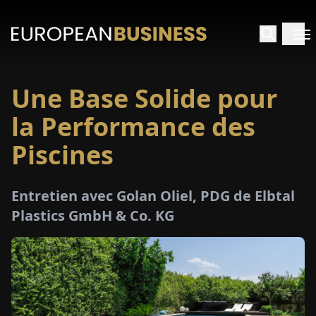
Une Base Solide pour
ACCUEIL
la Performance des
TRETIENS
Piscines
PERÇUS
Entretien avec Golan Oliel, PDG de Elbtal
Plastics GmbH & Co. KG
PÉCIAUX
E-
PAPIER
SALONS