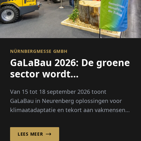
NÜRNBERGMESSE GMBH
GaLaBau 2026: De groene
sector wordt
klimaatbestendig
Van 15 tot 18 september 2026 toont
GaLaBau in Neurenberg oplossingen voor
klimaatadaptatie en tekort aan vakmensen.
Nieuw: een eigen toekomstruimte voor
digitalisering en AI.
LEES MEER