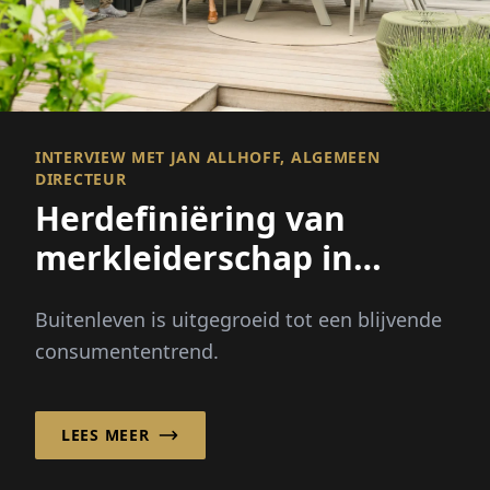
INTERVIEW MET JAN ALLHOFF, ALGEMEEN
DIRECTEUR
Herdefiniëring van
merkleiderschap in
buitenleven
Buitenleven is uitgegroeid tot een blijvende
consumententrend.
LEES MEER