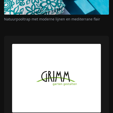
Natuurpooltrap met moderne lijnen en mediterrane flair