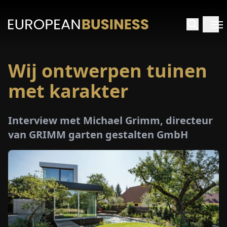
Wij ontwerpen tuinen
RTPAGINA
met karakter
TERVIEWS
Interview met Michael Grimm, directeur
ZICHTEN
van GRIMM garten gestalten GmbH
PECIALS
E-
PAPIER
EURZEN