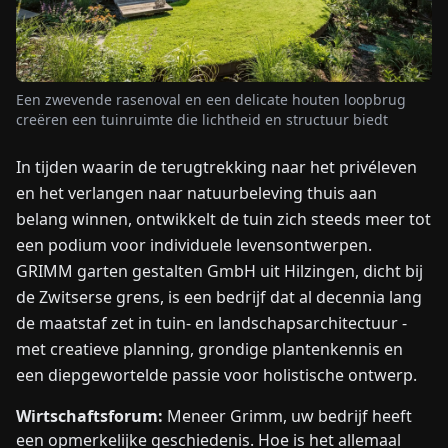
NIEUWS
Een zwevende rasenoval en een delicate houten loopbrug
OVER
creëren een tuinruimte die lichtheid en structuur biedt
ONS
In tijden waarin de terugtrekking naar het privéleven
en het verlangen naar natuurbeleving thuis aan
EN
DE
FR
ES
IT
NL
PL
HU
belang winnen, ontwikkelt de tuin zich steeds meer tot
een podium voor individuele levensontwerpen.
NEEM
GRIMM garten gestalten GmbH uit Hilzingen, dicht bij
CONTACT
de Zwitserse grens, is een bedrijf dat al decennia lang
OP
de maatstaf zet in tuin- en landschapsarchitectuur -
met creatieve planning, grondige plantenkennis en
een diepgewortelde passie voor holistische ontwerp.
Wirtschaftsforum:
Meneer Grimm, uw bedrijf heeft
een opmerkelijke geschiedenis. Hoe is het allemaal