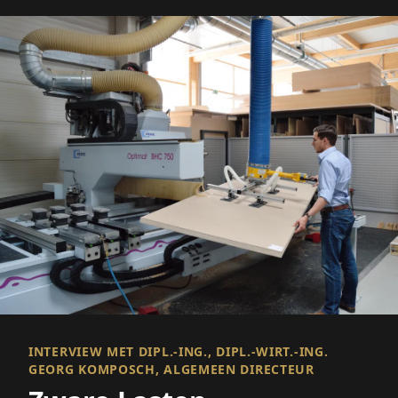
INTERVIEW MET DIPL.-ING., DIPL.-WIRT.-ING.
GEORG KOMPOSCH, ALGEMEEN DIRECTEUR