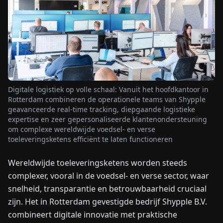
NIEUWS
OVER
ONS
Digitale logistiek op volle schaal: Vanuit het hoofdkantoor in
EN
DE
FR
ES
IT
NL
PL
HU
Rotterdam combineren de operationele teams van Shypple
geavanceerde real-time tracking, diepgaande logistieke
expertise en zeer gepersonaliseerde klantenondersteuning
om complexe wereldwijde voedsel- en verse
NEEM
toeleveringsketens efficiënt te laten functioneren
CONTACT
OP
Wereldwijde toeleveringsketens worden steeds
complexer, vooral in de voedsel- en verse sector, waar
snelheid, transparantie en betrouwbaarheid cruciaal
zijn. Het in Rotterdam gevestigde bedrijf Shypple B.V.
combineert digitale innovatie met praktische