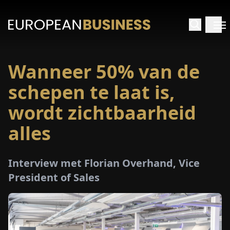
Wanneer 50% van de
RTPAGINA
schepen te laat is,
TERVIEWS
wordt zichtbaarheid
alles
ZICHTEN
PECIALS
Interview met Florian Overhand, Vice
President of Sales
E-
PAPIER
EURZEN