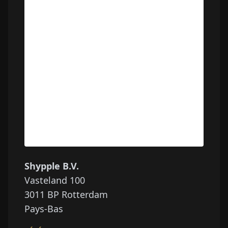
Shypple B.V.
Vasteland 100
3011 BP
Rotterdam
Pays-Bas
TÉLÉPHONE
+31 10 6002500
ÉMAIL
info@shypple.com
SITE WEB
www.shypple.com