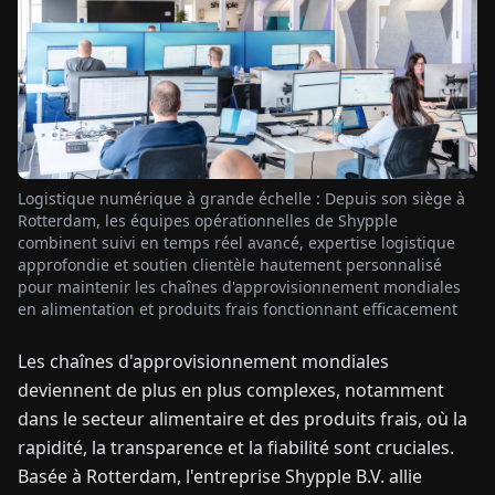
TUALITÉS
À
PROPOS
Logistique numérique à grande échelle : Depuis son siège à
EN
DE
FR
ES
IT
NL
PL
HU
Rotterdam, les équipes opérationnelles de Shypple
combinent suivi en temps réel avancé, expertise logistique
approfondie et soutien clientèle hautement personnalisé
pour maintenir les chaînes d'approvisionnement mondiales
CONTACTEZ-
en alimentation et produits frais fonctionnant efficacement
NOUS
Les chaînes d'approvisionnement mondiales
deviennent de plus en plus complexes, notamment
dans le secteur alimentaire et des produits frais, où la
rapidité, la transparence et la fiabilité sont cruciales.
Basée à Rotterdam, l'entreprise Shypple B.V. allie