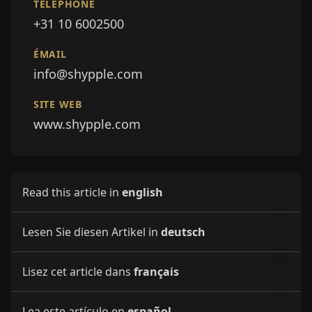
Read this article in
english
Lesen Sie diesen Artikel in
deutsch
Lisez cet article dans
français
Lea este artículo en
español
Leggi questo articolo
italiano
Lees dit artikel in
nederlands
Przeczytaj ten artykuł w
polski
Olvassa el ezt a cikket
magyarul