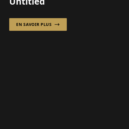
INTERVIEW AVEC THOMAS WILDE, DIRECTEUR
GÉNÉRAL DE CALL A PIZZA FRANCHISE GMBH
Avec diligence et
engagement vers le
succès en franchise !