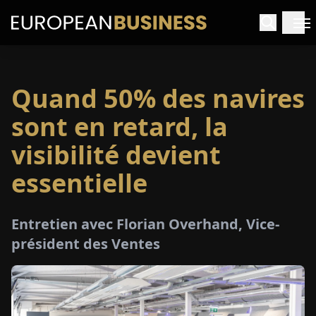
Quand 50% des navires
ACCUEIL
sont en retard, la
TRETIENS
visibilité devient
essentielle
PERÇUS
PÉCIAUX
Entretien avec Florian Overhand, Vice-
président des Ventes
E-
PAPIER
SALONS