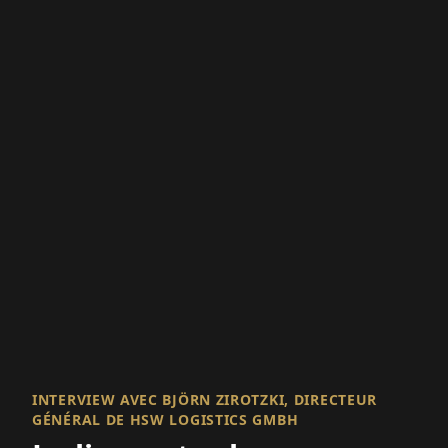
INTERVIEW AVEC BJÖRN ZIROTZKI, DIRECTEUR
GÉNÉRAL DE HSW LOGISTICS GMBH
Le lien entre la
navigation intérieure et
maritime
HSW Logistics s'assure que les bobines
d'acier et d'autres produits industriels des
entreprises situées le long du Rhin et de la
Ruhr atteignent fiablement leurs
destinations en Norvège...