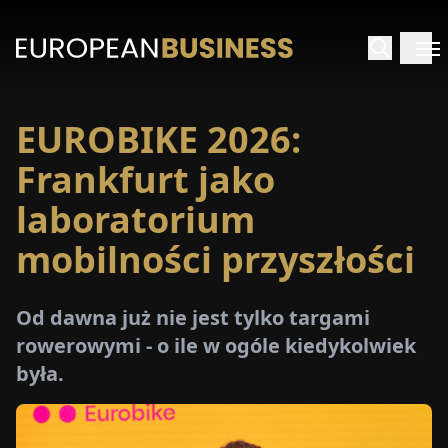
EUROBIKE 2026:
STRONA
GŁÓWNA
Frankfurt jako
laboratorium
YWIADY
mobilności przyszłości
TRZEŻENIA
Od dawna już nie jest tylko targami
ROMOCJE
rowerowymi - o ile w ogóle kiedykolwiek
była.
E-
PAPER