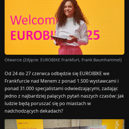
TARGI
UALNOŚCI
O
NAS
Otwarcie (Zdjęcie: EUROBIKE Frankfurt, Frank Baumhammel)
EN
DE
FR
ES
IT
NL
PL
HU
Od 24 do 27 czerwca odbędzie się EUROBIKE we
Frankfurcie nad Menem z ponad 1.500 wystawcami i
SKONTAKTUJ
SIĘ
ponad 31.000 specjalistami odwiedzającymi, zadając
Z
jedno z najbardziej palących pytań naszych czasów: Jak
NAMI
ludzie będą poruszać się po miastach w
nadchodzących dekadach?