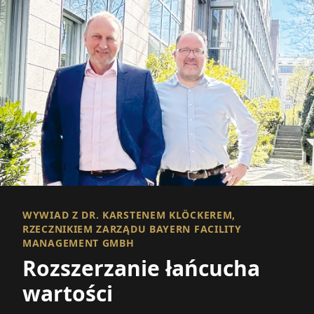
WYWIAD Z DR. KARSTENEM KLÖCKEREM,
RZECZNIKIEM ZARZĄDU BAYERN FACILITY
MANAGEMENT GMBH
Rozszerzanie łańcucha
wartości