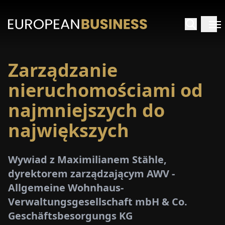
Zarządzanie
STRONA
GŁÓWNA
nieruchomościami od
najmniejszych do
YWIADY
największych
TRZEŻENIA
Wywiad z Maximilianem Stähle,
ROMOCJE
dyrektorem zarządzającym AWV -
Allgemeine Wohnhaus-
E-
Verwaltungsgesellschaft mbH & Co.
PAPER
Geschäftsbesorgungs KG