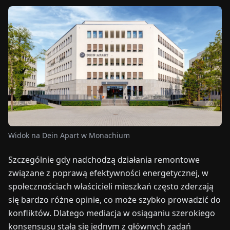
TARGI
UALNOŚCI
O
NAS
EN
DE
FR
ES
IT
NL
PL
HU
Widok na Dein Apart w Monachium
SKONTAKTUJ
SIĘ
Szczególnie gdy nadchodzą działania remontowe
Z
związane z poprawą efektywności energetycznej, w
NAMI
społecznościach właścicieli mieszkań często zderzają
się bardzo różne opinie, co może szybko prowadzić do
konfliktów. Dlatego mediacja w osiąganiu szerokiego
konsensusu stała się jednym z głównych zadań