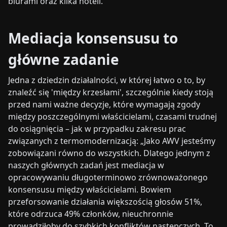
biurami oraz kilka hoteli.
Mediacja konsensusu to
główne zadanie
Jedna z dziedzin działalności, w której łatwo o to, by
znaleźć się 'między krzesłami', szczególnie kiedy stoją
przed nami ważne decyzje, które wymagają zgody
między poszczególnymi właścicielami, czasami trudnej
do osiągnięcia – jak w przypadku zakresu prac
związanych z termomodernizacją: „Jako AWV jesteśmy
zobowiązani równo do wszystkich. Dlatego jednym z
naszych głównych zadań jest mediacja w
opracowywaniu długoterminowo zrównoważonego
konsensusu między właścicielami. Bowiem
przeforsowanie działania większością głosów 51%,
które odrzuca 49% członków, nieuchronnie
prowadziłoby do szybkich konfliktów następczych. To