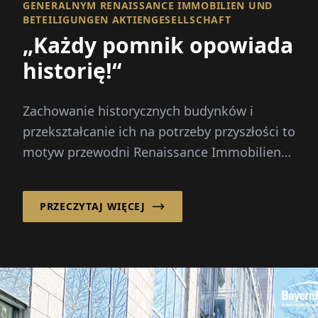
GENERALNYM RENAISSANCE IMMOBILIEN UND
BETEILIGUNGEN AKTIENGESELLSCHAFT
„Każdy pomnik opowiada
historię!“
Zachowanie historycznych budynków i
przekształcanie ich na potrzeby przyszłości to
motyw przewodni Renaissance Immobilien
und Beteiligungen AG. Pod kierownictwem
Christiana Baierla firma specjalizuje się w...
PRZECZYTAJ WIĘCEJ