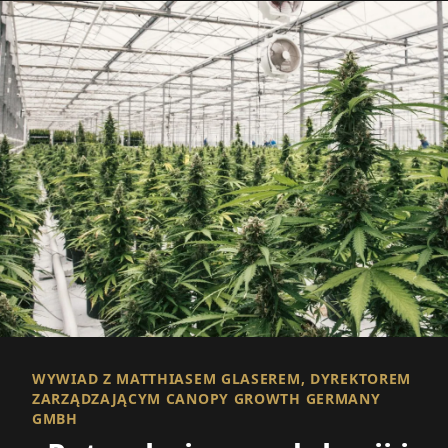
WYWIAD Z MATTHIASEM GLASEREM, DYREKTOREM
ZARZĄDZAJĄCYM CANOPY GROWTH GERMANY
GMBH