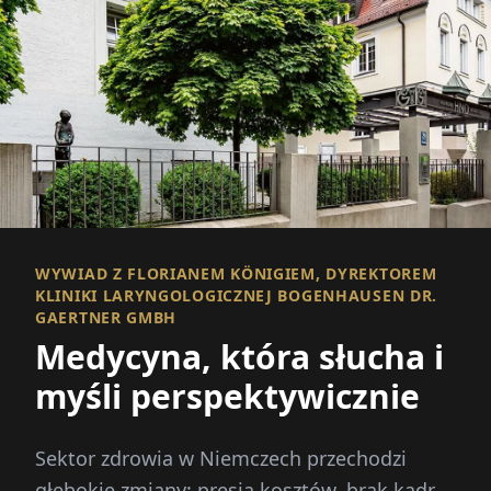
WYWIAD Z FLORIANEM KÖNIGIEM, DYREKTOREM
KLINIKI LARYNGOLOGICZNEJ BOGENHAUSEN DR.
GAERTNER GMBH
Medycyna, która słucha i
myśli perspektywicznie
Sektor zdrowia w Niemczech przechodzi
głębokie zmiany: presja kosztów, brak kadr,