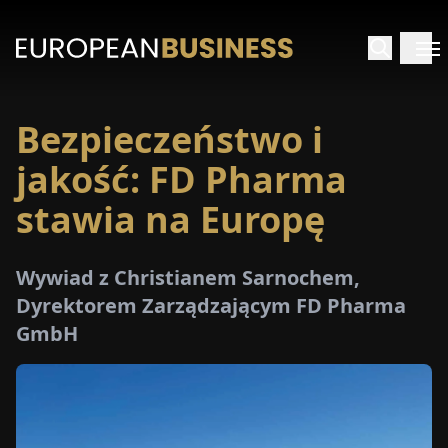
Bezpieczeństwo i
STRONA
GŁÓWNA
jakość: FD Pharma
stawia na Europę
YWIADY
TRZEŻENIA
Wywiad z Christianem Sarnochem,
Dyrektorem Zarządzającym FD Pharma
GmbH
ROMOCJE
E-
PAPER