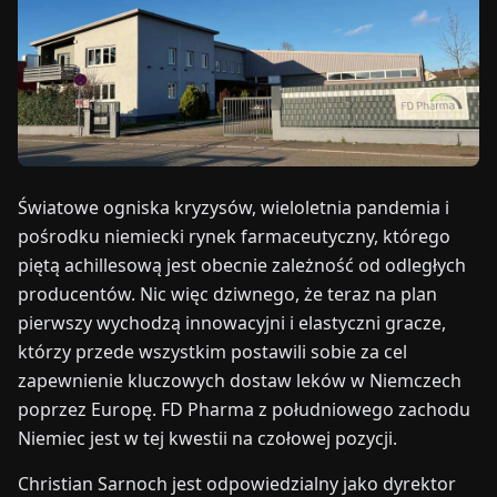
TARGI
UALNOŚCI
O
NAS
Światowe ogniska kryzysów, wieloletnia pandemia i
pośrodku niemiecki rynek farmaceutyczny, którego
EN
DE
FR
ES
IT
NL
PL
HU
piętą achillesową jest obecnie zależność od odległych
producentów. Nic więc dziwnego, że teraz na plan
SKONTAKTUJ
pierwszy wychodzą innowacyjni i elastyczni gracze,
SIĘ
którzy przede wszystkim postawili sobie za cel
Z
NAMI
zapewnienie kluczowych dostaw leków w Niemczech
poprzez Europę. FD Pharma z południowego zachodu
Niemiec jest w tej kwestii na czołowej pozycji.
Christian Sarnoch jest odpowiedzialny jako dyrektor