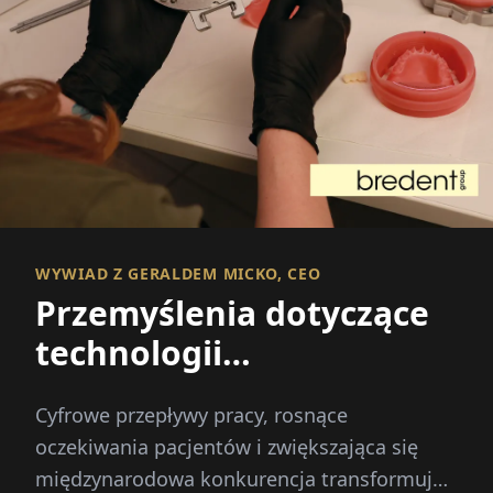
WYWIAD Z GERALDEM MICKO, CEO
Przemyślenia dotyczące
technologii
dentystycznych poprzez
Cyfrowe przepływy pracy, rosnące
zintegrowane innowacje
oczekiwania pacjentów i zwiększająca się
międzynarodowa konkurencja transformują