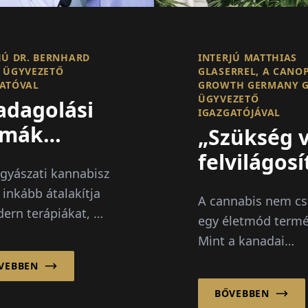
JÚ DR. BERNHARD
INTERJÚ MATTHIAS
 ÜGYVEZETŐ
GLASERREL, A CANO
ATÓVAL
GROWTH GERMANY 
ÜGYVEZETŐ
adagolási
IGAZGATÓJÁVAL
rmák
„Szükség 
tják a
felvilágosí
gyászati kannabisz
ógyászati
és az
 inkább átalakítja
A cannabis nem c
nnabisz
előítélete
ern terápiákat, új
egy életmód termé
ovációját
megszünte
őségeket kínál a
Mint a kanadai
kus fájdalommal,
anyavállalat, a Ca
VEBBEN
l és egyéb súlyos
Growth Corporati
otokkal küzdő
BŐVEBBEN
leányvállalata, a 