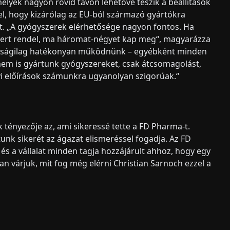
lyek nagyon rövid távon lehetővé teszik a beállítások
l, hogy kizárólag az EU-ból származó gyártókra
t. „A gyógyszerek elérhetősége nagyon fontos. Ha
yszert rendel, ma háromat-négyet kap meg“, magyarázza
zdaságilag hatékonyan működnünk – egyébként minden
nem is gyártunk gyógyszereket, csak átcsomagolást,
yi előírások számunkra ugyanolyan szigorúak.“
 tényezője az, ami sikeressé tette a FD Pharma-t.
atunk sikerét az ágazat elismeréssel fogadja. Az FD
s a vállalat minden tagja hozzájárult ahhoz, hogy egy
an várjuk, mit fog még elérni Christian Sarnoch ezzel a