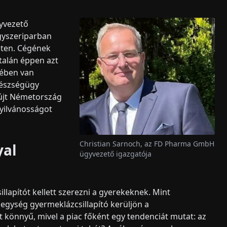
yvezető
ógyszeriparban
leten. Cégének
 talán éppen azt
jében van
gészségügy
yújt Németország
yilvánosságot
Christian Sarnoch, az FD Pharma GmbH
yal
ügyvezető igazgatója
illapítót kellett szerezni a gyerekeknek. Mint
0 egység gyermeklázcsillapító kerüljön a
könnyű, mivel a piac főként egy tendenciát mutat: az