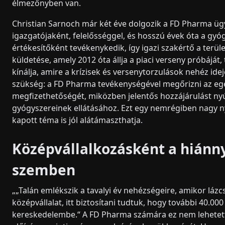
élmezőnyben van.
Christian Sarnoch már két éve dolgozik a FD Pharma üg
igazgatójaként, felelősséggel, és hosszú évek óta a gy
értékesítőként tevékenykedik, így igazi szakértő a terü
küldetése, amely 2012 óta állja a piaci verseny próbáját,
kínálja, amire a krízisek és versenytorzulások nehéz ide
szükség: a FD Pharma tevékenységével megőrizni az e
megfizethetőségét, miközben jelentős hozzájárulást n
gyógyszereinek ellátásához. Ezt egy nemrégiben nagy n
kapott téma is jól alátámaszthatja.
Középvállalkozásként a hiánn
szemben
„„Talán emlékszik a tavalyi év nehézségeire, amikor lázcs
középvállalat, itt biztosítani tudtuk, hogy további 40.00
kereskedelembe.“ A FD Pharma számára ez nem lehetett 