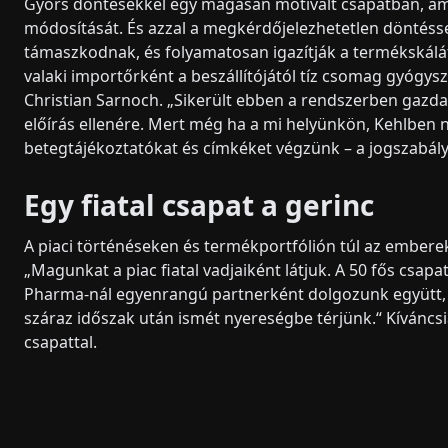
Gyors döntésekkel egy magasan motivált csapatban, ame
módosítását. És azzal a megkérdőjelezhetetlen döntésse
támaszkodnak, és folyamatosan igazítják a termékskálá
valaki importőrként a beszállítójától tíz csomag gyóg
Christian Sarnoch. „Sikerült ebben a rendszerben ga
előírás ellenére. Mert még ha a mi helyünkön, Kehlben 
betegtájékoztatókat és címkéket végzünk – a jogszabál
Egy fiatal csapat a gerinc
A piaci történéseken és termékportfólión túl az emberek
„Magunkat a piac fiatal vadjaiként látjuk. A 50 fős csap
Pharma-nál egyenrangú partnerként dolgozunk együtt, é
száraz időszak után ismét nyereségbe térjünk.“ Kíváncsi
csapattal.