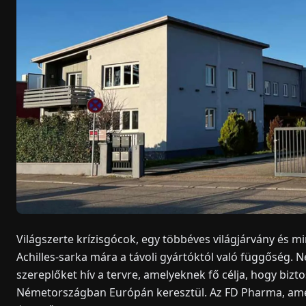
Világszerte krízisgócok, egy többéves világjárvány és 
Achilles-sarka mára a távoli gyártóktól való függőség.
szereplőket hív a tervre, amelyeknek fő célja, hogy bizt
Németországban Európán keresztül. Az FD Pharma, amel