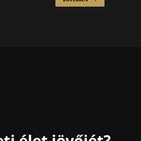
szakemberhiány,
m...
digitalizáció és a
kórházreform...
ti élet jövőjét?