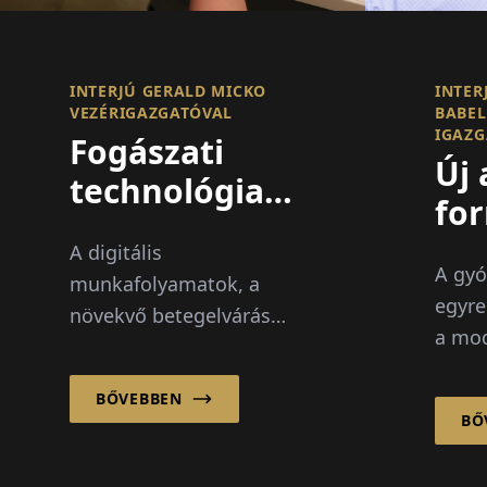
INTERJÚ GERALD MICKO
INTER
VEZÉRIGAZGATÓVAL
BABEL
IGAZG
Fogászati
Új 
technológia
fo
újragondolása
haj
A digitális
integrált
A gyó
gy
munkafolyamatok, a
innováción
egyre
növekvő betegelvárások
ka
a mod
keresztül
és a fokozódó
inn
lehet
nemzetközi verseny
króni
BŐVEBBEN
gyorsabban alakítják át
BŐ
rákka
a fogászati ipart, mint
állap
valaha...