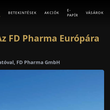
E-
K
BETEKINTÉSEK
AKCIÓK
VÁSÁROK
PAPÍR
 Az FD Pharma Európára
zgatóval, FD Pharma GmbH