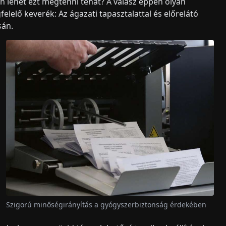
n lehet ezt megtenni tehát? A válasz éppen olyan
elelő keverék: Az ágazati tapasztalattal és előrelátó
sán.
Szigorú minőségirányítás a gyógyszerbiztonság érdekében