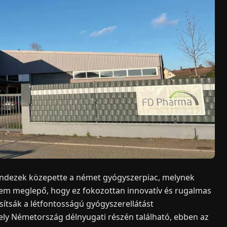
mindezek közepette a német gyógyszerpiac, melynek
 Nem meglepő, hogy ez fokozottan innovatív és rugalmas
osítsák a létfontosságú gyógyszerellátást
y Németország délnyugati részén található, ebben az