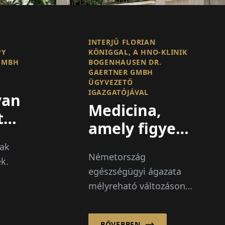
INTERJÚ FLORIAN
PY
KÖNIGGAL, A HNO-KLINIK
GMBH
BOGENHAUSEN DR.
GAERTNER GMBH
ÜGYVEZETŐ
IGAZGATÓJÁVAL
van
Medicina,
tásra
amely figyel
és továbblép
sak
k
Németország
k.
tésére“
egészségügyi ágazata
mélyreható változáson
nopy
megy keresztül:
on
költségnövekedés,
Canopy
BŐVEBBEN