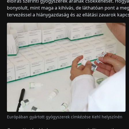
előírás szerinti gyógyszerek árának csökkenését. Hogya
bonyolult, mint maga a kihívás, de láthatóan pont a megf
tervezéssel a hiánygazdaság és az ellátási zavarok kapc
Európában gyártott gyógyszerek címkézése Kehl helyszínén