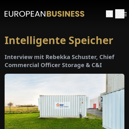
Intelligente Speicher
ARTSEITE
Interview mit Rebekka Schuster, Chief
TERVIEWS
Commercial Officer Storage & C&I
MENWELTEN
PECIALS
E-
PAPER
MESSEN