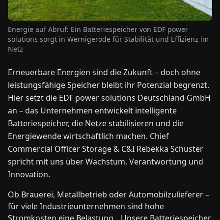
NEWS
Energie auf Abruf: Ein Batteriespeicher von EDF power
solutions sorgt in Wernigerode für Stabilität und Effizienz im
Netz
ÜBER
UNS
Erneuerbare Energien sind die Zukunft – doch ohne
leistungsfähige Speicher bleibt ihr Potenzial begrenzt.
EN
DE
FR
ES
IT
NL
PL
HU
Hier setzt die EDF power solutions Deutschland GmbH
an – das Unternehmen entwickelt intelligente
Batteriespeicher, die Netze stabilisieren und die
KONTAKT
Energiewende wirtschaftlich machen. Chief
ZU
UNS
Commercial Officer Storage & C&I Rebekka Schuster
spricht mit uns über Wachstum, Verantwortung und
Innovation.
Ob Brauerei, Metallbetrieb oder Automobilzulieferer –
für viele Industrieunternehmen sind hohe
Stromkosten eine Belastung. „Unsere Batteriespeicher