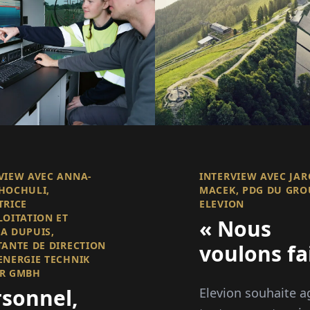
VIEW AVEC ANNA-
INTERVIEW AVEC JA
HOCHULI,
MACEK, PDG DU GRO
TRICE
ELEVION
LOITATION ET
« Nous
A DUPUIS,
TANTE DE DIRECTION
voulons fa
ENERGIE TECHNIK
avancer
ER GMBH
rsonnel,
Elevion souhaite a
l'Europe a