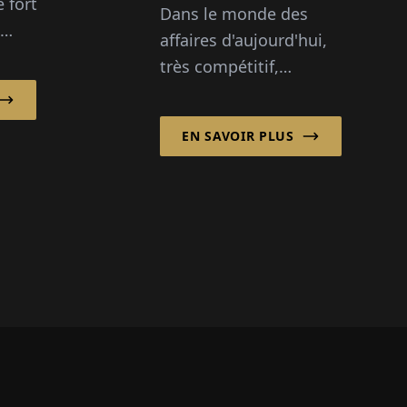
 fort
Dans le monde des
économiquement
affaires d'aujourd'hui,
e »
elà
très compétitif,
l'argument économique
vers
pour les initiatives
 la
EN SAVOIR PLUS
vertes est souvent mis
en avant. Les
entreprises doivent
démontrer que...