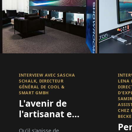
INTERVIEW AVEC SASCHA
INTER
SCHALK, DIRECTEUR
LENA 
GÉNÉRAL DE COOL &
DIREC
SMART GMBH
D'EXP
SAMIR
L'avenir de
ASSIS
CHEZ 
l'artisanat est
BECK
intelligent
Pe
Qu'il s'agisse de