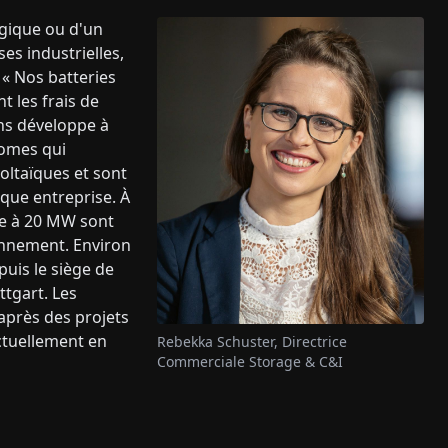
rgique ou d'un
s industrielles,
 « Nos batteries
t les frais de
ns développe à
nomes qui
ltaïques et sont
que entreprise. À
ure à 20 MW sont
onnement. Environ
puis le siège de
ttgart. Les
 après des projets
ctuellement en
Rebekka Schuster, Directrice
Commerciale Storage & C&I