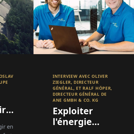
ROSLAV
INTERVIEW AVEC OLIVER
UPE
ZIEGLER, DIRECTEUR
GÉNÉRAL, ET RALF HÖPER,
DIRECTEUR GÉNÉRAL DE
ANE GMBH & CO. KG
ire
Exploiter
l'énergie
gir en
vec
verte